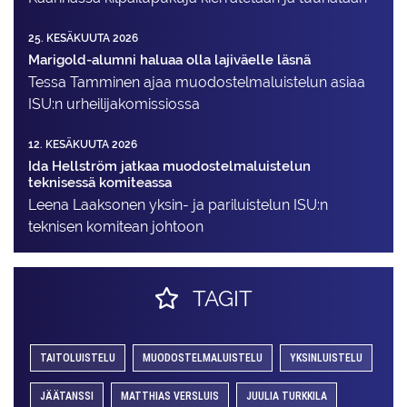
25. KESÄKUUTA 2026
Marigold-alumni haluaa olla lajiväelle läsnä
Tessa Tamminen ajaa muodostelma­luistelun asiaa
ISU:n urheilija­komissiossa
12. KESÄKUUTA 2026
Ida Hellström jatkaa muodostelmaluistelun
teknisessä komiteassa
Leena Laaksonen yksin- ja pariluistelun ISU:n
teknisen komitean johtoon
TAGIT
TAITOLUISTELU
MUODOSTELMALUISTELU
YKSINLUISTELU
JÄÄTANSSI
MATTHIAS VERSLUIS
JUULIA TURKKILA