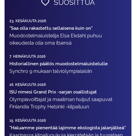
SUOSITTUA
23. KESÄKUUTA 2026
"Saa olla rakastettu sellaisena kuin on"
Muodostelma­luistelija Elsa Ekdahl puhuu
oikeudesta olla oma itsensä
7. HEINÄKUUTA 2026
Historiallinen päätös muodostelmaluistelulle
Synchro 9 mukaan talviolympialaisiin
16. KESÄKUUTA 2026
ISU nimesi Grand Prix -sarjan osallistujat
Olympiavoittajat ja maailman huiput saapuvat
Finlandia Trophy Helsinki -kilpailuun
15. KESÄKUUTA 2026
"Haluamme pienentää lajimme ekologista jalanjälkeä"
Kaarinassa kilpailupukuja kierrätetään ja tuunataan