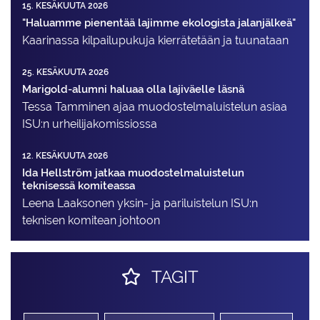
15. KESÄKUUTA 2026
"Haluamme pienentää lajimme ekologista jalanjälkeä"
Kaarinassa kilpailupukuja kierrätetään ja tuunataan
25. KESÄKUUTA 2026
Marigold-alumni haluaa olla lajiväelle läsnä
Tessa Tamminen ajaa muodostelma­luistelun asiaa
ISU:n urheilija­komissiossa
12. KESÄKUUTA 2026
Ida Hellström jatkaa muodostelmaluistelun
teknisessä komiteassa
Leena Laaksonen yksin- ja pariluistelun ISU:n
teknisen komitean johtoon
TAGIT