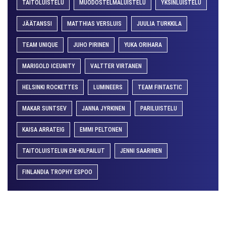
TAITOLUISTELU
MUODOSTELMALUISTELU
YKSINLUISTELU
JÄÄTANSSI
MATTHIAS VERSLUIS
JUULIA TURKKILA
TEAM UNIQUE
JUHO PIRINEN
YUKA ORIHARA
MARIGOLD ICEUNITY
VALTTER VIRTANEN
HELSINKI ROCKETTES
LUMINEERS
TEAM FINTASTIC
MAKAR SUNTSEV
JANNA JYRKINEN
PARILUISTELU
KAISA ARRATEIG
EMMI PELTONEN
TAITOLUISTELUN EM-KILPAILUT
JENNI SAARINEN
FINLANDIA TROPHY ESPOO