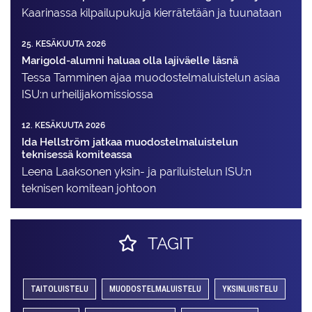
Kaarinassa kilpailupukuja kierrätetään ja tuunataan
25. KESÄKUUTA 2026
Marigold-alumni haluaa olla lajiväelle läsnä
Tessa Tamminen ajaa muodostelma­luistelun asiaa
ISU:n urheilija­komissiossa
12. KESÄKUUTA 2026
Ida Hellström jatkaa muodostelmaluistelun
teknisessä komiteassa
Leena Laaksonen yksin- ja pariluistelun ISU:n
teknisen komitean johtoon
TAGIT
TAITOLUISTELU
MUODOSTELMALUISTELU
YKSINLUISTELU