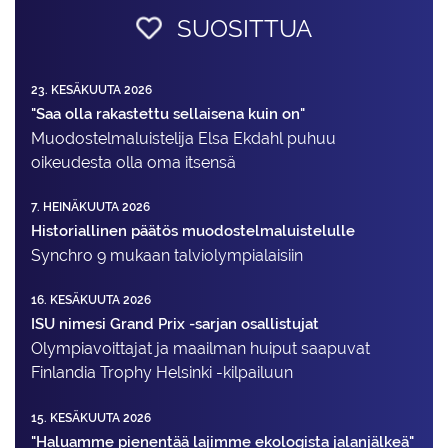
SUOSITTUA
23. KESÄKUUTA 2026
"Saa olla rakastettu sellaisena kuin on"
Muodostelma­luistelija Elsa Ekdahl puhuu
oikeudesta olla oma itsensä
7. HEINÄKUUTA 2026
Historiallinen päätös muodostelmaluistelulle
Synchro 9 mukaan talviolympialaisiin
16. KESÄKUUTA 2026
ISU nimesi Grand Prix -sarjan osallistujat
Olympiavoittajat ja maailman huiput saapuvat
Finlandia Trophy Helsinki -kilpailuun
15. KESÄKUUTA 2026
"Haluamme pienentää lajimme ekologista jalanjälkeä"