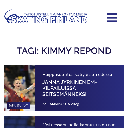
TAGI: KIMMY REPOND
Huippu­suoritus kotiyleisön edessä
JANNA JYRKINEN EM-
KILPAILUISSA
SEITSEMÄNNEKSI
28. TAMMIKUUTA 2023
TAPAHTUMAT
"Astuessani jäälle kannustus oli niin