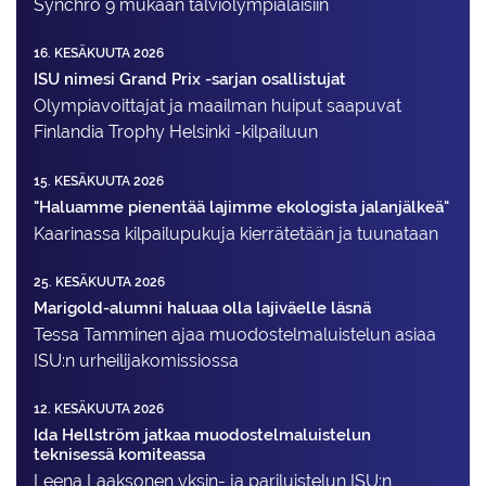
Synchro 9 mukaan talviolympialaisiin
16. KESÄKUUTA 2026
ISU nimesi Grand Prix -sarjan osallistujat
Olympiavoittajat ja maailman huiput saapuvat
Finlandia Trophy Helsinki -kilpailuun
15. KESÄKUUTA 2026
"Haluamme pienentää lajimme ekologista jalanjälkeä"
Kaarinassa kilpailupukuja kierrätetään ja tuunataan
25. KESÄKUUTA 2026
Marigold-alumni haluaa olla lajiväelle läsnä
Tessa Tamminen ajaa muodostelma­luistelun asiaa
ISU:n urheilija­komissiossa
12. KESÄKUUTA 2026
Ida Hellström jatkaa muodostelmaluistelun
teknisessä komiteassa
Leena Laaksonen yksin- ja pariluistelun ISU:n