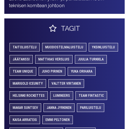
teknisen komitean johtoon
TAGIT
TAITOLUISTELU
MUODOSTELMALUISTELU
YKSINLUISTELU
JÄÄTANSSI
MATTHIAS VERSLUIS
JUULIA TURKKILA
TEAM UNIQUE
JUHO PIRINEN
YUKA ORIHARA
MARIGOLD ICEUNITY
VALTTER VIRTANEN
HELSINKI ROCKETTES
LUMINEERS
TEAM FINTASTIC
MAKAR SUNTSEV
JANNA JYRKINEN
PARILUISTELU
KAISA ARRATEIG
EMMI PELTONEN