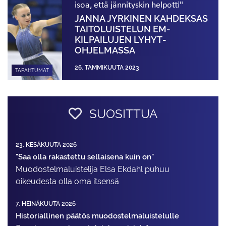
isoa, että jännityskin helpotti"
JANNA JYRKINEN KAHDEKSAS
TAITO­LUISTELUN EM-
KILPAILUJEN LYHYT­
OHJELMASSA
26. TAMMIKUUTA 2023
TAPAHTUMAT
SUOSITTUA
23. KESÄKUUTA 2026
"Saa olla rakastettu sellaisena kuin on"
Muodostelma­luistelija Elsa Ekdahl puhuu
oikeudesta olla oma itsensä
7. HEINÄKUUTA 2026
Historiallinen päätös muodostelmaluistelulle