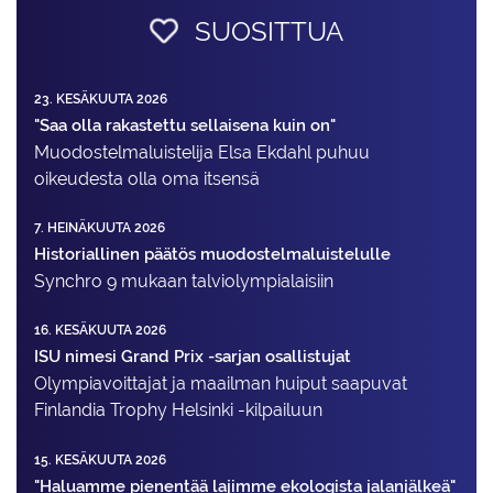
SUOSITTUA
23. KESÄKUUTA 2026
"Saa olla rakastettu sellaisena kuin on"
Muodostelma­luistelija Elsa Ekdahl puhuu
oikeudesta olla oma itsensä
7. HEINÄKUUTA 2026
Historiallinen päätös muodostelmaluistelulle
Synchro 9 mukaan talviolympialaisiin
16. KESÄKUUTA 2026
ISU nimesi Grand Prix -sarjan osallistujat
Olympiavoittajat ja maailman huiput saapuvat
Finlandia Trophy Helsinki -kilpailuun
15. KESÄKUUTA 2026
"Haluamme pienentää lajimme ekologista jalanjälkeä"