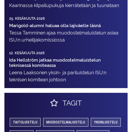
Kaarinassa kilpailupukuja kierrätetään ja tuunataan
25. KESÄKUUTA 2026
Marigold-alumni haluaa olla lajiväelle läsnä
Tessa Tamminen ajaa muodostelma­luistelun asiaa
ISU:n urheilija­komissiossa
12. KESÄKUUTA 2026
Ida Hellström jatkaa muodostelmaluistelun
teknisessä komiteassa
Leena Laaksonen yksin- ja pariluistelun ISU:n
teknisen komitean johtoon
TAGIT
TAITOLUISTELU
MUODOSTELMALUISTELU
YKSINLUISTELU