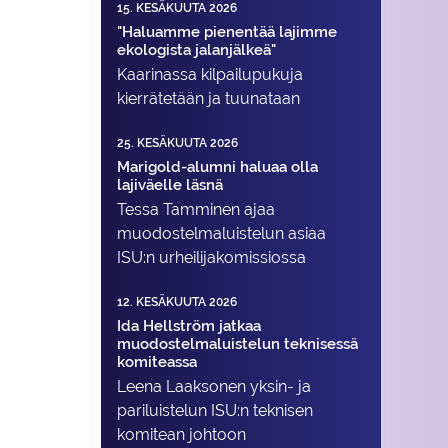
15. KESÄKUUTA 2026
"Haluamme pienentää lajimme
ekologista jalanjälkeä"
Kaarinassa kilpailupukuja
kierrätetään ja tuunataan
25. KESÄKUUTA 2026
Marigold-alumni haluaa olla
lajiväelle läsnä
Tessa Tamminen ajaa
muodostelma­luistelun asiaa
ISU:n urheilija­komissiossa
12. KESÄKUUTA 2026
Ida Hellström jatkaa
muodostelmaluistelun teknisessä
komiteassa
Leena Laaksonen yksin- ja
pariluistelun ISU:n teknisen
komitean johtoon