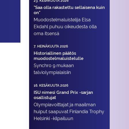
23. KESÄKUUTA 2026
"Saa olla rakastettu sellaisena kuin
on"
Muodostelma­luistelija Elsa
Ekdahl puhuu oikeudesta olla
oma itsensä
7. HEINÄKUUTA 2026
Historiallinen päätös
muodostelmaluistelulle
Synchro 9 mukaan
talviolympialaisiin
16. KESÄKUUTA 2026
ISU nimesi Grand Prix -sarjan
osallistujat
Olympiavoittajat ja maailman
huiput saapuvat Finlandia Trophy
Helsinki -kilpailuun