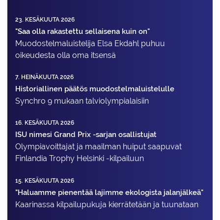
23. KESÄKUUTA 2026
"Saa olla rakastettu sellaisena kuin on"
Muodostelma­luistelija Elsa Ekdahl puhuu
oikeudesta olla oma itsensä
7. HEINÄKUUTA 2026
Historiallinen päätös muodostelmaluistelulle
Synchro 9 mukaan talviolympialaisiin
16. KESÄKUUTA 2026
ISU nimesi Grand Prix -sarjan osallistujat
Olympiavoittajat ja maailman huiput saapuvat
Finlandia Trophy Helsinki -kilpailuun
15. KESÄKUUTA 2026
"Haluamme pienentää lajimme ekologista jalanjälkeä"
Kaarinassa kilpailupukuja kierrätetään ja tuunataan