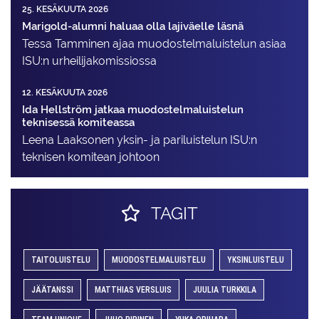
25. KESÄKUUTA 2026
Marigold-alumni haluaa olla lajiväelle läsnä
Tessa Tamminen ajaa muodostelma­luistelun asiaa
ISU:n urheilija­komissiossa
12. KESÄKUUTA 2026
Ida Hellström jatkaa muodostelmaluistelun
teknisessä komiteassa
Leena Laaksonen yksin- ja pariluistelun ISU:n
teknisen komitean johtoon
TAGIT
TAITOLUISTELU
MUODOSTELMALUISTELU
YKSINLUISTELU
JÄÄTANSSI
MATTHIAS VERSLUIS
JUULIA TURKKILA