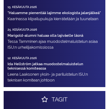
15. KESÄKUUTA 2026
"Haluamme pienentää lajimme ekologista jalanjälkeä"
Kaarinassa kilpailupukuja kierrätetään ja tuunataan
25. KESÄKUUTA 2026
Marigold-alumni haluaa olla lajiväelle läsnä
Tessa Tamminen ajaa muodostelma­luistelun asiaa
ISU:n urheilija­komissiossa
12. KESÄKUUTA 2026
Ida Hellström jatkaa muodostelmaluistelun
teknisessä komiteassa
Leena Laaksonen yksin- ja pariluistelun ISU:n
teknisen komitean johtoon
TAGIT