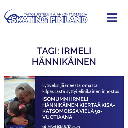
TAGI: IRMELI
HÄNNIKÄINEN
Lyhyeksi jääneestä omasta
kilpaurasta syttyi elinikäinen innostus
ISOMUMMI IRMELI
HÄNNIKÄINEN KIERTÄÄ KISA­
KATSOMOISSA VIELÄ 91-
VUOTIAANA
16. MAALISKUUTA 2023