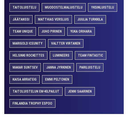
TAITOLUISTELU
MUODOSTELMALUISTELU
YKSINLUISTELU
JÄÄTANSSI
MATTHIAS VERSLUIS
JUULIA TURKKILA
TEAM UNIQUE
JUHO PIRINEN
YUKA ORIHARA
MARIGOLD ICEUNITY
VALTTER VIRTANEN
HELSINKI ROCKETTES
LUMINEERS
TEAM FINTASTIC
MAKAR SUNTSEV
JANNA JYRKINEN
PARILUISTELU
KAISA ARRATEIG
EMMI PELTONEN
TAITOLUISTELUN EM-KILPAILUT
JENNI SAARINEN
FINLANDIA TROPHY ESPOO