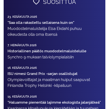
SUOSITTUA
23. KESÄKUUTA 2026
"Saa olla rakastettu sellaisena kuin on"
Muodostelma­luistelija Elsa Ekdahl puhuu
oikeudesta olla oma itsensä
7. HEINÄKUUTA 2026
Historiallinen päätös muodostelmaluistelulle
Synchro 9 mukaan talviolympialaisiin
16. KESÄKUUTA 2026
ISU nimesi Grand Prix -sarjan osallistujat
Olympiavoittajat ja maailman huiput saapuvat
Finlandia Trophy Helsinki -kilpailuun
15. KESÄKUUTA 2026
"Haluamme pienentää lajimme ekologista jalanjälkeä"
Kaarinassa kilpailupukuja kierrätetään ja tuunataan