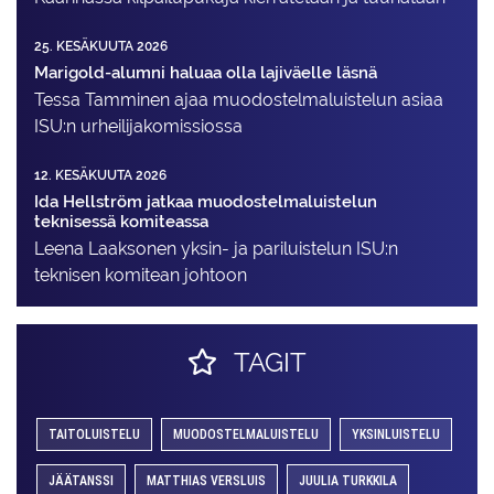
25. KESÄKUUTA 2026
Marigold-alumni haluaa olla lajiväelle läsnä
Tessa Tamminen ajaa muodostelma­luistelun asiaa
ISU:n urheilija­komissiossa
12. KESÄKUUTA 2026
Ida Hellström jatkaa muodostelmaluistelun
teknisessä komiteassa
Leena Laaksonen yksin- ja pariluistelun ISU:n
teknisen komitean johtoon
TAGIT
TAITOLUISTELU
MUODOSTELMALUISTELU
YKSINLUISTELU
JÄÄTANSSI
MATTHIAS VERSLUIS
JUULIA TURKKILA