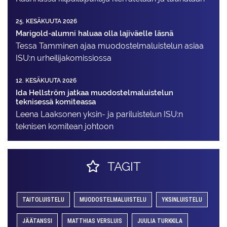
25. KESÄKUUTA 2026
Marigold-alumni haluaa olla lajiväelle läsnä
Tessa Tamminen ajaa muodostelma­luistelun asiaa
ISU:n urheilija­komissiossa
12. KESÄKUUTA 2026
Ida Hellström jatkaa muodostelmaluistelun
teknisessä komiteassa
Leena Laaksonen yksin- ja pariluistelun ISU:n
teknisen komitean johtoon
TAGIT
TAITOLUISTELU
MUODOSTELMALUISTELU
YKSINLUISTELU
JÄÄTANSSI
MATTHIAS VERSLUIS
JUULIA TURKKILA