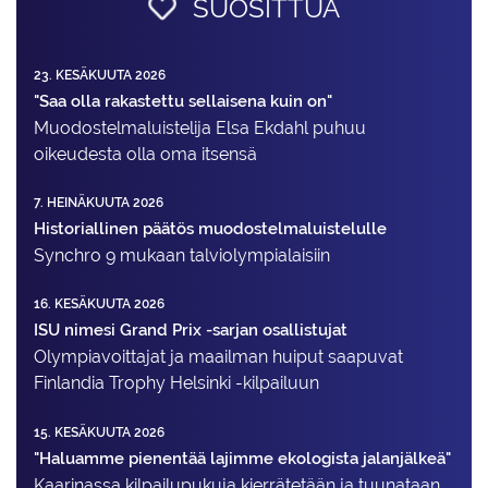
SUOSITTUA
23. KESÄKUUTA 2026
"Saa olla rakastettu sellaisena kuin on"
Muodostelma­luistelija Elsa Ekdahl puhuu
oikeudesta olla oma itsensä
7. HEINÄKUUTA 2026
Historiallinen päätös muodostelmaluistelulle
Synchro 9 mukaan talviolympialaisiin
16. KESÄKUUTA 2026
ISU nimesi Grand Prix -sarjan osallistujat
Olympiavoittajat ja maailman huiput saapuvat
Finlandia Trophy Helsinki -kilpailuun
15. KESÄKUUTA 2026
"Haluamme pienentää lajimme ekologista jalanjälkeä"
Kaarinassa kilpailupukuja kierrätetään ja tuunataan