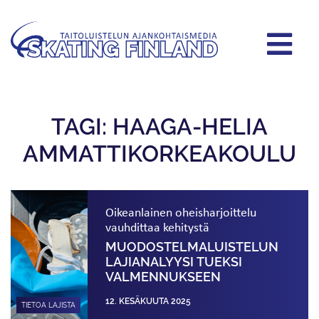
TAGI: HAAGA-HELIA
AMMATTIKORKEAKOULU
Oikeanlainen oheisharjoittelu
vauhdittaa kehitystä
MUODOSTELMA­LUISTELUN
LAJIANALYYSI TUEKSI
VALMENNUKSEEN
12. KESÄKUUTA 2025
TIETOA LAJISTA