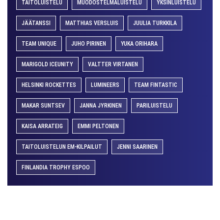
TAITOLUISTELU
MUODOSTELMALUISTELU
YKSINLUISTELU
JÄÄTANSSI
MATTHIAS VERSLUIS
JUULIA TURKKILA
TEAM UNIQUE
JUHO PIRINEN
YUKA ORIHARA
MARIGOLD ICEUNITY
VALTTER VIRTANEN
HELSINKI ROCKETTES
LUMINEERS
TEAM FINTASTIC
MAKAR SUNTSEV
JANNA JYRKINEN
PARILUISTELU
KAISA ARRATEIG
EMMI PELTONEN
TAITOLUISTELUN EM-KILPAILUT
JENNI SAARINEN
FINLANDIA TROPHY ESPOO