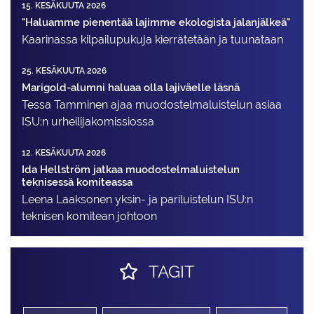
15. KESÄKUUTA 2026
"Haluamme pienentää lajimme ekologista jalanjälkeä"
Kaarinassa kilpailupukuja kierrätetään ja tuunataan
25. KESÄKUUTA 2026
Marigold-alumni haluaa olla lajiväelle läsnä
Tessa Tamminen ajaa muodostelma­luistelun asiaa
ISU:n urheilija­komissiossa
12. KESÄKUUTA 2026
Ida Hellström jatkaa muodostelmaluistelun
teknisessä komiteassa
Leena Laaksonen yksin- ja pariluistelun ISU:n
teknisen komitean johtoon
TAGIT