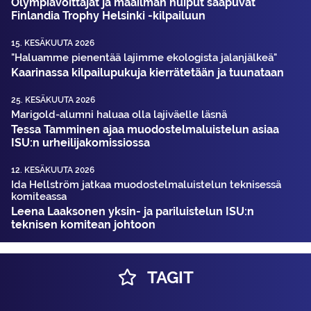
Olympiavoittajat ja maailman huiput saapuvat
Finlandia Trophy Helsinki -kilpailuun
15. KESÄKUUTA 2026
"Haluamme pienentää lajimme ekologista jalanjälkeä"
Kaarinassa kilpailupukuja kierrätetään ja tuunataan
25. KESÄKUUTA 2026
Marigold-alumni haluaa olla lajiväelle läsnä
Tessa Tamminen ajaa muodostelma­luistelun asiaa
ISU:n urheilija­komissiossa
12. KESÄKUUTA 2026
Ida Hellström jatkaa muodostelmaluistelun teknisessä
komiteassa
Leena Laaksonen yksin- ja pariluistelun ISU:n
teknisen komitean johtoon
TAGIT