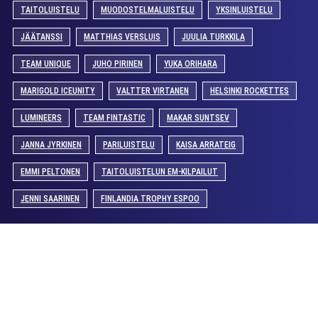
TAITOLUISTELU
MUODOSTELMALUISTELU
YKSINLUISTELU
JÄÄTANSSI
MATTHIAS VERSLUIS
JUULIA TURKKILA
TEAM UNIQUE
JUHO PIRINEN
YUKA ORIHARA
MARIGOLD ICEUNITY
VALTTER VIRTANEN
HELSINKI ROCKETTES
LUMINEERS
TEAM FINTASTIC
MAKAR SUNTSEV
JANNA JYRKINEN
PARILUISTELU
KAISA ARRATEIG
EMMI PELTONEN
TAITOLUISTELUN EM-KILPAILUT
JENNI SAARINEN
FINLANDIA TROPHY ESPOO