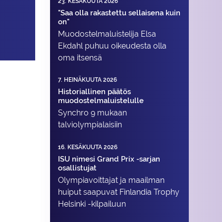
23. KESÄKUUTA 2026
"Saa olla rakastettu sellaisena kuin
on"
Muodostelma­luistelija Elsa
Ekdahl puhuu oikeudesta olla
oma itsensä
7. HEINÄKUUTA 2026
Historiallinen päätös
muodostelmaluistelulle
Synchro 9 mukaan
talviolympialaisiin
16. KESÄKUUTA 2026
ISU nimesi Grand Prix -sarjan
osallistujat
Olympiavoittajat ja maailman
huiput saapuvat Finlandia Trophy
Helsinki -kilpailuun