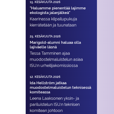
15. KESÄKUUTA 2026
"Haluamme pienentää lajimme
ekologista jalanjälkeä"
Kaarinassa kilpailupukuja
kierrätetään ja tuunataan
25. KESÄKUUTA 2026
Marigold-alumni haluaa olla
lajiväelle läsnä
Tessa Tamminen ajaa
muodostelma­luistelun asiaa
ISU:n urheilija­komissiossa
12. KESÄKUUTA 2026
Ida Hellström jatkaa
muodostelmaluistelun teknisessä
komiteassa
Leena Laaksonen yksin- ja
pariluistelun ISU:n teknisen
komitean johtoon