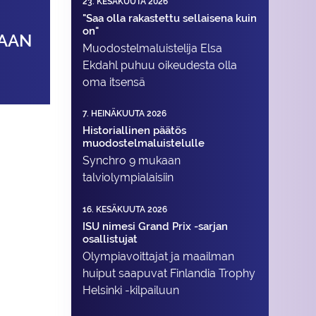
23. KESÄKUUTA 2026
"Saa olla rakastettu sellaisena kuin
on"
MAAN
Muodostelma­luistelija Elsa
Ekdahl puhuu oikeudesta olla
oma itsensä
7. HEINÄKUUTA 2026
Historiallinen päätös
muodostelmaluistelulle
Synchro 9 mukaan
talviolympialaisiin
16. KESÄKUUTA 2026
ISU nimesi Grand Prix -sarjan
osallistujat
Olympiavoittajat ja maailman
huiput saapuvat Finlandia Trophy
Helsinki -kilpailuun