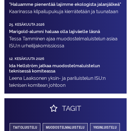
"Haluamme pienentää lajimme ekologista jalanjälkeä"
Kaarinassa kilpailupukuja kierrätetään ja tuunataan
25. KESÄKUUTA 2026
Marigold-alumni haluaa olla lajiväelle läsnä
Tessa Tamminen ajaa muodostelma­luistelun asiaa
ISU:n urheilija­komissiossa
12. KESÄKUUTA 2026
Ida Hellström jatkaa muodostelmaluistelun
teknisessä komiteassa
Leena Laaksonen yksin- ja pariluistelun ISU:n
teknisen komitean johtoon
TAGIT
TAITOLUISTELU
MUODOSTELMALUISTELU
YKSINLUISTELU