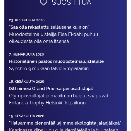
SUOSITTUA
23. KESÄKUUTA 2026
"Saa olla rakastettu sellaisena kuin on"
Muodostelma­luistelija Elsa Ekdahl puhuu
oikeudesta olla oma itsensä
7. HEINÄKUUTA 2026
Historiallinen päätös muodostelmaluistelulle
Synchro 9 mukaan talviolympialaisiin
16. KESÄKUUTA 2026
ISU nimesi Grand Prix -sarjan osallistujat
Olympiavoittajat ja maailman huiput saapuvat
Finlandia Trophy Helsinki -kilpailuun
15. KESÄKUUTA 2026
"Haluamme pienentää lajimme ekologista jalanjälkeä"
Kaarinassa kilpailupukuja kierrätetään ja tuunataan