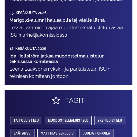
25. KESÄKUUTA 2026
Marigold-alumni haluaa olla lajiväelle läsnä
Tessa Tamminen ajaa muodostelma­luistelun asiaa
ISU:n urheilija­komissiossa
12. KESÄKUUTA 2026
Ida Hellström jatkaa muodostelmaluistelun
teknisessä komiteassa
Leena Laaksonen yksin- ja pariluistelun ISU:n
teknisen komitean johtoon
TAGIT
TAITOLUISTELU
MUODOSTELMALUISTELU
YKSINLUISTELU
JÄÄTANSSI
MATTHIAS VERSLUIS
JUULIA TURKKILA