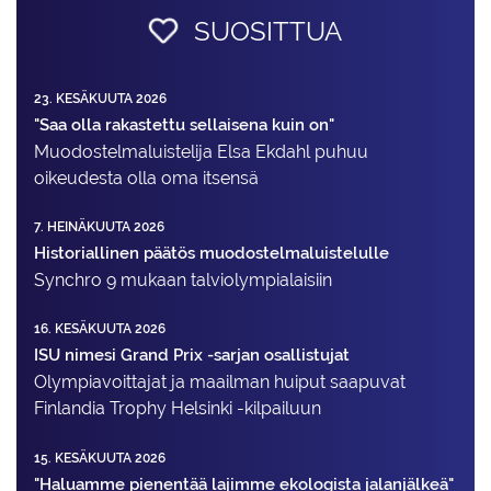
SUOSITTUA
23. KESÄKUUTA 2026
"Saa olla rakastettu sellaisena kuin on"
Muodostelma­luistelija Elsa Ekdahl puhuu
oikeudesta olla oma itsensä
7. HEINÄKUUTA 2026
Historiallinen päätös muodostelmaluistelulle
Synchro 9 mukaan talviolympialaisiin
16. KESÄKUUTA 2026
ISU nimesi Grand Prix -sarjan osallistujat
Olympiavoittajat ja maailman huiput saapuvat
Finlandia Trophy Helsinki -kilpailuun
15. KESÄKUUTA 2026
"Haluamme pienentää lajimme ekologista jalanjälkeä"