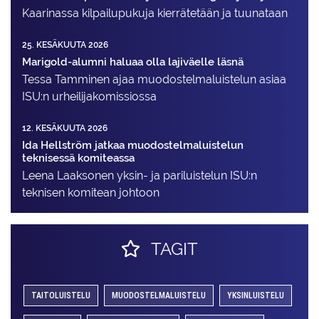
Kaarinassa kilpailupukuja kierrätetään ja tuunataan
25. KESÄKUUTA 2026
Marigold-alumni haluaa olla lajiväelle läsnä
Tessa Tamminen ajaa muodostelma­luistelun asiaa
ISU:n urheilija­komissiossa
12. KESÄKUUTA 2026
Ida Hellström jatkaa muodostelmaluistelun
teknisessä komiteassa
Leena Laaksonen yksin- ja pariluistelun ISU:n
teknisen komitean johtoon
TAGIT
TAITOLUISTELU
MUODOSTELMALUISTELU
YKSINLUISTELU