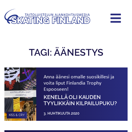
TAGI: ÄÄNESTYS
Anna äänesi omalle suosikillesi ja
voita liput Finlandia Trophy
Espooseen!
KILPAILUPUKU 2020
-ÄÄNESTYS
KENELLÄ OLI KAUDEN
TYYLIKKÄIN KILPAILUPUKU?
3. HUHTIKUUTA 2020
KISS & CRY