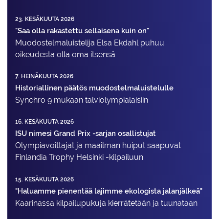
23. KESÄKUUTA 2026
"Saa olla rakastettu sellaisena kuin on"
Muodostelma­luistelija Elsa Ekdahl puhuu
oikeudesta olla oma itsensä
7. HEINÄKUUTA 2026
Historiallinen päätös muodostelmaluistelulle
Synchro 9 mukaan talviolympialaisiin
16. KESÄKUUTA 2026
ISU nimesi Grand Prix -sarjan osallistujat
Olympiavoittajat ja maailman huiput saapuvat
Finlandia Trophy Helsinki -kilpailuun
15. KESÄKUUTA 2026
"Haluamme pienentää lajimme ekologista jalanjälkeä"
Kaarinassa kilpailupukuja kierrätetään ja tuunataan