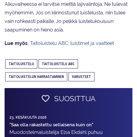
Alkuvaiheessa ei tarvitse miettiä lajivalintoja. Ne tulevat
myöhemmin. Jos on kiinnostunut luistelusta, niin tulee
vain rohkeasti paikalle. Jo pelkkä luistelukouluun
saapuminen on hieno asia.
Lue myös
,
Taitoluistelu ABC: luistimet ja vaatteet
TAITOLUISTELU
TAITOLUISTELU ABC
TAITOLUISTELUN HARRASTAMINEN
VARUSTEET
SUOSITTUA
23. KESÄKUUTA 2026
"Saa olla rakastettu sellaisena kuin on"
Muodostelma­luistelija Elsa Ekdahl puhuu