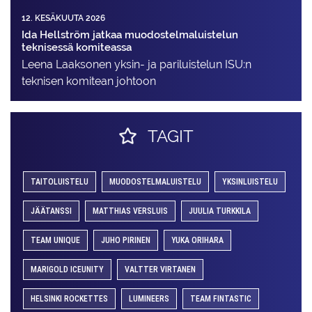
12. KESÄKUUTA 2026
Ida Hellström jatkaa muodostelmaluistelun
teknisessä komiteassa
Leena Laaksonen yksin- ja pariluistelun ISU:n
teknisen komitean johtoon
TAGIT
TAITOLUISTELU
MUODOSTELMALUISTELU
YKSINLUISTELU
JÄÄTANSSI
MATTHIAS VERSLUIS
JUULIA TURKKILA
TEAM UNIQUE
JUHO PIRINEN
YUKA ORIHARA
MARIGOLD ICEUNITY
VALTTER VIRTANEN
HELSINKI ROCKETTES
LUMINEERS
TEAM FINTASTIC