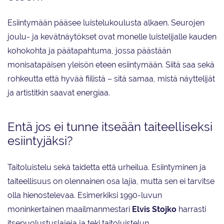
Esiintymään pääsee luistelukoulusta alkaen. Seurojen
joulu- ja kevätnäytökset ovat monelle luistelijalle kauden
kohokohta ja päätapahtuma, jossa päästään
monisatapäisen yleisön eteen esiintymään. Siitä saa sekä
rohkeutta että hyvää fiilistä – sitä samaa, mistä näyttelijät
ja artistitkin saavat energiaa.
Entä jos ei tunne itseään taiteelliseksi
esiintyjäksi?
Taitoluistelu sekä taidetta että urheilua. Esiintyminen ja
taiteellisuus on olennainen osa lajia, mutta sen ei tarvitse
olla hienostelevaa. Esimerkiksi 1990-luvun
moninkertainen maailmanmestari
Elvis Stojko
harrasti
itsepuolustuslajeja ja teki taitoluistelun