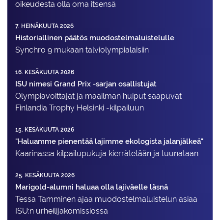
oikeudesta olla oma itsensä
7. HEINÄKUUTA 2026
Historiallinen päätös muodostelmaluistelulle
Synchro 9 mukaan talviolympialaisiin
16. KESÄKUUTA 2026
ISU nimesi Grand Prix -sarjan osallistujat
Olympiavoittajat ja maailman huiput saapuvat
Finlandia Trophy Helsinki -kilpailuun
15. KESÄKUUTA 2026
"Haluamme pienentää lajimme ekologista jalanjälkeä"
Kaarinassa kilpailupukuja kierrätetään ja tuunataan
25. KESÄKUUTA 2026
Marigold-alumni haluaa olla lajiväelle läsnä
Tessa Tamminen ajaa muodostelma­luistelun asiaa
ISU:n urheilija­komissiossa