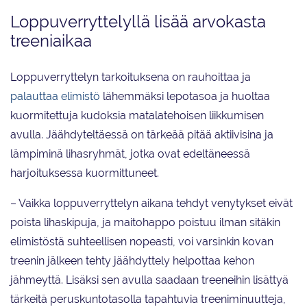
Loppuverryttelyllä lisää arvokasta
treeniaikaa
Loppuverryttelyn tarkoituksena on rauhoittaa ja
palauttaa elimistö
lähemmäksi lepotasoa ja huoltaa
kuormitettuja kudoksia matalatehoisen liikkumisen
avulla. Jäähdyteltäessä on tärkeää pitää aktiivisina ja
lämpiminä lihasryhmät, jotka ovat edeltäneessä
harjoituksessa kuormittuneet.
– Vaikka loppuverryttelyn aikana tehdyt venytykset eivät
poista lihaskipuja, ja maitohappo poistuu ilman sitäkin
elimistöstä suhteellisen nopeasti, voi varsinkin kovan
treenin jälkeen tehty jäähdyttely helpottaa kehon
jähmeyttä. Lisäksi sen avulla saadaan treeneihin lisättyä
tärkeitä peruskuntotasolla tapahtuvia treeniminuutteja,