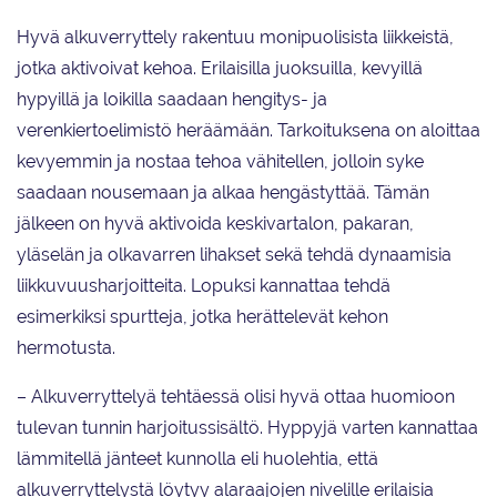
Hyvä alkuverryttely rakentuu monipuolisista liikkeistä,
jotka aktivoivat kehoa. Erilaisilla juoksuilla, kevyillä
hypyillä ja loikilla saadaan hengitys- ja
verenkiertoelimistö heräämään. Tarkoituksena on aloittaa
kevyemmin ja nostaa tehoa vähitellen, jolloin syke
saadaan nousemaan ja alkaa hengästyttää. Tämän
jälkeen on hyvä aktivoida keskivartalon, pakaran,
yläselän ja olkavarren lihakset sekä tehdä dynaamisia
liikkuvuusharjoitteita. Lopuksi kannattaa tehdä
esimerkiksi spurtteja, jotka herättelevät kehon
hermotusta.
– Alkuverryttelyä tehtäessä olisi hyvä ottaa huomioon
tulevan tunnin harjoitussisältö. Hyppyjä varten kannattaa
lämmitellä jänteet kunnolla eli huolehtia, että
alkuverryttelystä löytyy alaraajojen nivelille erilaisia