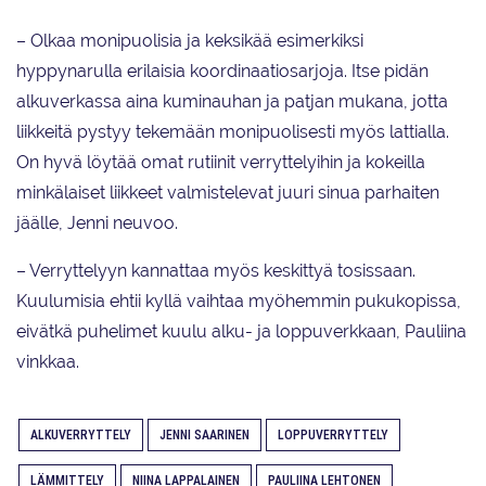
– Olkaa monipuolisia ja keksikää esimerkiksi
hyppynarulla erilaisia koordinaatiosarjoja. Itse pidän
alkuverkassa aina kuminauhan ja patjan mukana, jotta
liikkeitä pystyy tekemään monipuolisesti myös lattialla.
On hyvä löytää omat rutiinit verryttelyihin ja kokeilla
minkälaiset liikkeet valmistelevat juuri sinua parhaiten
jäälle, Jenni neuvoo.
– Verryttelyyn kannattaa myös keskittyä tosissaan.
Kuulumisia ehtii kyllä vaihtaa myöhemmin pukukopissa,
eivätkä puhelimet kuulu alku- ja loppuverkkaan, Pauliina
vinkkaa.
ALKUVERRYTTELY
JENNI SAARINEN
LOPPUVERRYTTELY
LÄMMITTELY
NIINA LAPPALAINEN
PAULIINA LEHTONEN