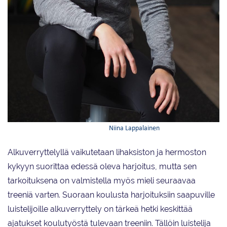
Urheilufysioterapeutiksi erikoistuva
Niina Lappalainen
kehottaa
miettimään tulevan treenin sisältöä alkuverryttelyssä.
Alkuverryttelyllä vaikutetaan lihaksiston ja hermoston
kykyyn suorittaa edessä oleva harjoitus, mutta sen
tarkoituksena on valmistella myös mieli seuraavaa
treeniä varten. Suoraan koulusta harjoituksiin saapuville
luistelijoille alkuverryttely on tärkeä hetki keskittää
ajatukset koulutyöstä tulevaan treeniin. Tällöin luistelija