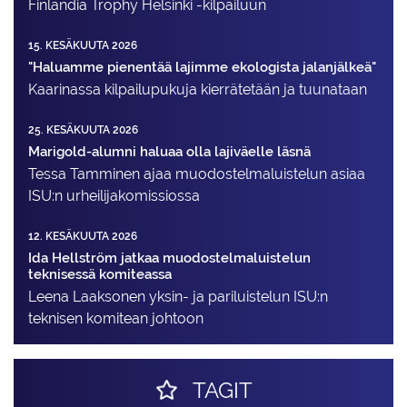
Finlandia Trophy Helsinki -kilpailuun
15. KESÄKUUTA 2026
"Haluamme pienentää lajimme ekologista jalanjälkeä"
Kaarinassa kilpailupukuja kierrätetään ja tuunataan
25. KESÄKUUTA 2026
Marigold-alumni haluaa olla lajiväelle läsnä
Tessa Tamminen ajaa muodostelma­luistelun asiaa
ISU:n urheilija­komissiossa
12. KESÄKUUTA 2026
Ida Hellström jatkaa muodostelmaluistelun
teknisessä komiteassa
Leena Laaksonen yksin- ja pariluistelun ISU:n
teknisen komitean johtoon
TAGIT