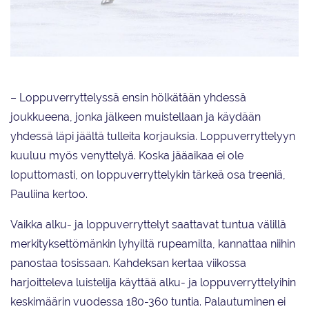
Jenni Saarinen kertoo menevänsä mieluummin jäälle myöhässä kuin
jättävänsä alkuverryttelyn väliin.
– Loppuverryttelyssä ensin hölkätään yhdessä
joukkueena, jonka jälkeen muistellaan ja käydään
yhdessä läpi jäältä tulleita korjauksia. Loppuverryttelyyn
kuuluu myös venyttelyä. Koska jääaikaa ei ole
loputtomasti, on loppuverryttelykin tärkeä osa treeniä,
Pauliina kertoo.
Vaikka alku- ja loppuverryttelyt saattavat tuntua välillä
merkityksettömänkin lyhyiltä rupeamilta, kannattaa niihin
panostaa tosissaan. Kahdeksan kertaa viikossa
harjoitteleva luistelija käyttää alku- ja loppuverryttelyihin
keskimäärin vuodessa 180-360 tuntia. Palautuminen ei