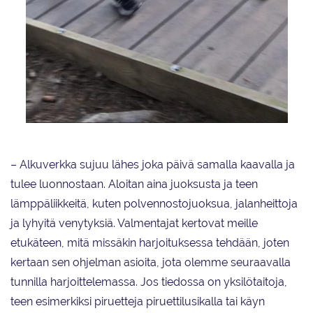
Muodostelmalmaluistelija Pauliina Lehtonen on treenannut jähallien
ollessa kiinni muun muassa kuntoportaissa.
– Alkuverkka sujuu lähes joka päivä samalla kaavalla ja
tulee luonnostaan. Aloitan aina juoksusta ja teen
lämppäliikkeitä, kuten polvennostojuoksua, jalanheittoja
ja lyhyitä venytyksiä. Valmentajat kertovat meille
etukäteen, mitä missäkin harjoituksessa tehdään, joten
kertaan sen ohjelman asioita, jota olemme seuraavalla
tunnilla harjoittelemassa. Jos tiedossa on yksilötaitoja,
teen esimerkiksi piruetteja piruettilusikalla tai käyn