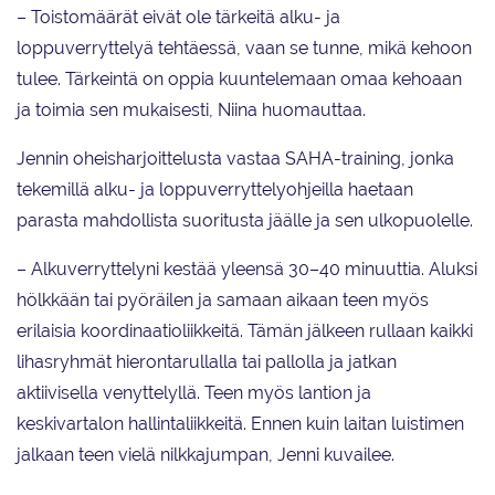
– Toistomäärät eivät ole tärkeitä alku- ja
loppuverryttelyä tehtäessä, vaan se tunne, mikä kehoon
tulee. Tärkeintä on oppia kuuntelemaan omaa kehoaan
ja toimia sen mukaisesti, Niina huomauttaa.
Jennin oheisharjoittelusta vastaa SAHA-training, jonka
tekemillä alku- ja loppuverryttelyohjeilla haetaan
parasta mahdollista suoritusta jäälle ja sen ulkopuolelle.
– Alkuverryttelyni kestää yleensä 30–40 minuuttia. Aluksi
hölkkään tai pyöräilen ja samaan aikaan teen myös
erilaisia koordinaatioliikkeitä. Tämän jälkeen rullaan kaikki
lihasryhmät hierontarullalla tai pallolla ja jatkan
aktiivisella venyttelyllä. Teen myös lantion ja
keskivartalon hallintaliikkeitä. Ennen kuin laitan luistimen
jalkaan teen vielä nilkkajumpan, Jenni kuvailee.