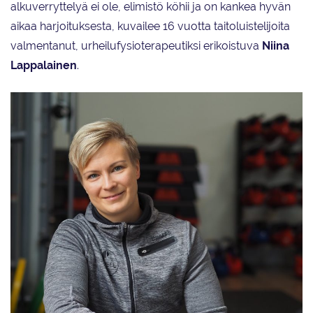
alkuverryttelyä ei ole, elimistö köhii ja on kankea hyvän
aikaa harjoituksesta, kuvailee 16 vuotta taitoluistelijoita
valmentanut, urheilufysioterapeutiksi erikoistuva
Niina
Lappalainen
.