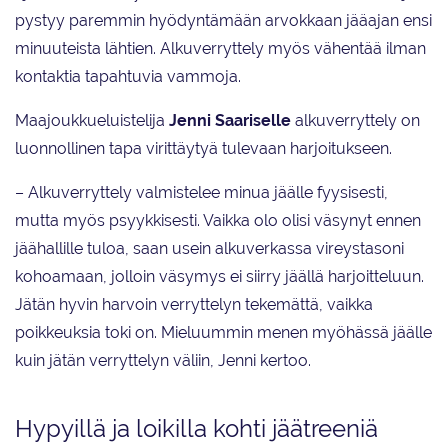
pystyy paremmin hyödyntämään arvokkaan jääajan ensi
minuuteista lähtien. Alkuverryttely myös vähentää ilman
kontaktia tapahtuvia vammoja.
Maajoukkueluistelija
Jenni Saariselle
alkuverryttely on
luonnollinen tapa virittäytyä tulevaan harjoitukseen.
– Alkuverryttely valmistelee minua jäälle fyysisesti,
mutta myös psyykkisesti. Vaikka olo olisi väsynyt ennen
jäähallille tuloa, saan usein alkuverkassa vireystasoni
kohoamaan, jolloin väsymys ei siirry jäällä harjoitteluun.
Jätän hyvin harvoin verryttelyn tekemättä, vaikka
poikkeuksia toki on. Mieluummin menen myöhässä jäälle
kuin jätän verryttelyn väliin, Jenni kertoo.
Hypyillä ja loikilla kohti jäätreeniä