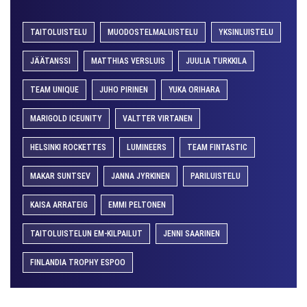
TAITOLUISTELU
MUODOSTELMALUISTELU
YKSINLUISTELU
JÄÄTANSSI
MATTHIAS VERSLUIS
JUULIA TURKKILA
TEAM UNIQUE
JUHO PIRINEN
YUKA ORIHARA
MARIGOLD ICEUNITY
VALTTER VIRTANEN
HELSINKI ROCKETTES
LUMINEERS
TEAM FINTASTIC
MAKAR SUNTSEV
JANNA JYRKINEN
PARILUISTELU
KAISA ARRATEIG
EMMI PELTONEN
TAITOLUISTELUN EM-KILPAILUT
JENNI SAARINEN
FINLANDIA TROPHY ESPOO