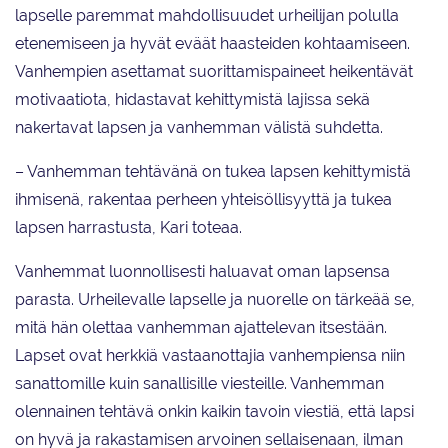
lapselle paremmat mahdollisuudet urheilijan polulla
etenemiseen ja hyvät eväät haasteiden kohtaamiseen.
Vanhempien asettamat suorittamispaineet heikentävät
motivaatiota, hidastavat kehittymistä lajissa sekä
nakertavat lapsen ja vanhemman välistä suhdetta.
– Vanhemman tehtävänä on tukea lapsen kehittymistä
ihmisenä, rakentaa perheen yhteisöllisyyttä ja tukea
lapsen harrastusta, Kari toteaa.
Vanhemmat luonnollisesti haluavat oman lapsensa
parasta. Urheilevalle lapselle ja nuorelle on tärkeää se,
mitä hän olettaa vanhemman ajattelevan itsestään.
Lapset ovat herkkiä vastaanottajia vanhempiensa niin
sanattomille kuin sanallisille viesteille. Vanhemman
olennainen tehtävä onkin kaikin tavoin viestiä, että lapsi
on hyvä ja rakastamisen arvoinen sellaisenaan, ilman