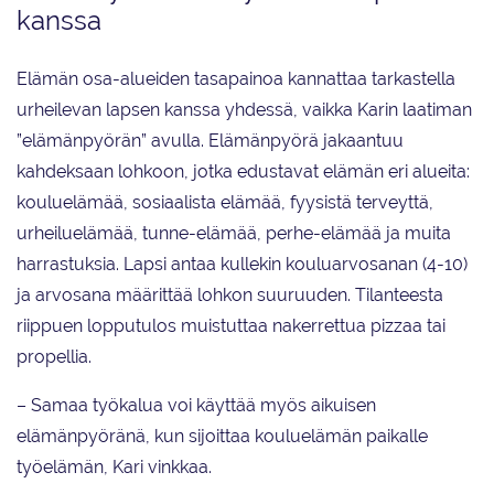
kanssa
Elämän osa-alueiden tasapainoa kannattaa tarkastella
urheilevan lapsen kanssa yhdessä, vaikka Karin laatiman
”elämänpyörän” avulla. Elämänpyörä jakaantuu
kahdeksaan lohkoon, jotka edustavat elämän eri alueita:
kouluelämää, sosiaalista elämää, fyysistä terveyttä,
urheiluelämää, tunne-elämää, perhe-elämää ja muita
harrastuksia. Lapsi antaa kullekin kouluarvosanan (4-10)
ja arvosana määrittää lohkon suuruuden. Tilanteesta
riippuen lopputulos muistuttaa nakerrettua pizzaa tai
propellia.
– Samaa työkalua voi käyttää myös aikuisen
elämänpyöränä, kun sijoittaa kouluelämän paikalle
työelämän, Kari vinkkaa.