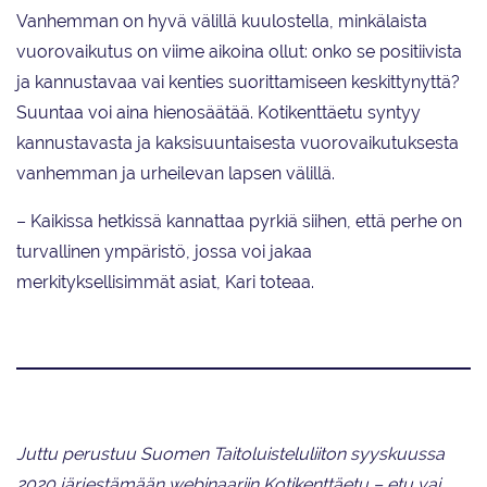
Vanhemman on hyvä välillä kuulostella, minkälaista
vuorovaikutus on viime aikoina ollut: onko se positiivista
ja kannustavaa vai kenties suorittamiseen keskittynyttä?
Suuntaa voi aina hienosäätää. Kotikenttäetu syntyy
kannustavasta ja kaksisuuntaisesta vuorovaikutuksesta
vanhemman ja urheilevan lapsen välillä.
– Kaikissa hetkissä kannattaa pyrkiä siihen, että perhe on
turvallinen ympäristö, jossa voi jakaa
merkityksellisimmät asiat, Kari toteaa.
Juttu perustuu Suomen Taitoluisteluliiton syyskuussa
2020 järjestämään webinaariin Kotikenttäetu – etu vai