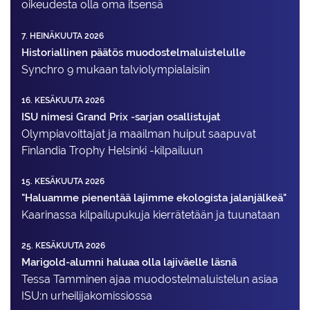
oikeudesta olla oma itsensä
7. HEINÄKUUTA 2026
Historiallinen päätös muodostelmaluistelulle
Synchro 9 mukaan talviolympialaisiin
16. KESÄKUUTA 2026
ISU nimesi Grand Prix -sarjan osallistujat
Olympiavoittajat ja maailman huiput saapuvat
Finlandia Trophy Helsinki -kilpailuun
15. KESÄKUUTA 2026
"Haluamme pienentää lajimme ekologista jalanjälkeä"
Kaarinassa kilpailupukuja kierrätetään ja tuunataan
25. KESÄKUUTA 2026
Marigold-alumni haluaa olla lajiväelle läsnä
Tessa Tamminen ajaa muodostelma­luistelun asiaa
ISU:n urheilija­komissiossa