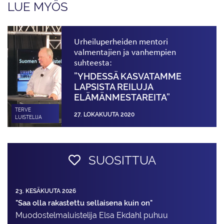
LUE MYÖS
Urheiluperheiden mentori
valmentajien ja vanhempien
suhteesta:
”YHDESSÄ KASVATAMME
LAPSISTA REILUJA
ELÄMÄNMESTAREITA”
TERVE
27. LOKAKUUTA 2020
LUISTELIJA
SUOSITTUA
23. KESÄKUUTA 2026
"Saa olla rakastettu sellaisena kuin on"
Muodostelma­luistelija Elsa Ekdahl puhuu