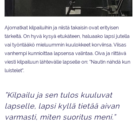
Kari Helander Taitoluisteluliiton webinaarissa.
Ajomatkat kilpailuihin ja niistä takaisin ovat erityisen
tärkeitä. On hyvä kysyä etukäteen, haluaako lapsi jutella
vai työntääkö mieluummin kuulokkeet korviinsa. Viisas
vanhempi kunnioittaa lapsensa valintaa. Oiva ja riittävä
viesti kilpailuun lähtevälle lapselle on: ”Nautin nähdä kun
luistelet”.
”Kilpailu ja sen tulos kuuluvat
lapselle, lapsi kyllä tietää aivan
varmasti, miten suoritus meni.”