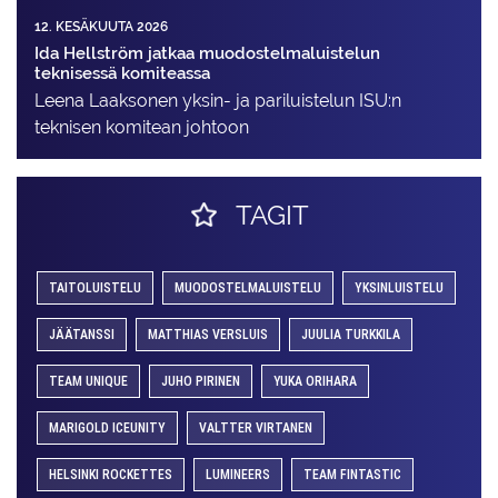
12. KESÄKUUTA 2026
Ida Hellström jatkaa muodostelmaluistelun
teknisessä komiteassa
Leena Laaksonen yksin- ja pariluistelun ISU:n
teknisen komitean johtoon
TAGIT
TAITOLUISTELU
MUODOSTELMALUISTELU
YKSINLUISTELU
JÄÄTANSSI
MATTHIAS VERSLUIS
JUULIA TURKKILA
TEAM UNIQUE
JUHO PIRINEN
YUKA ORIHARA
MARIGOLD ICEUNITY
VALTTER VIRTANEN
HELSINKI ROCKETTES
LUMINEERS
TEAM FINTASTIC