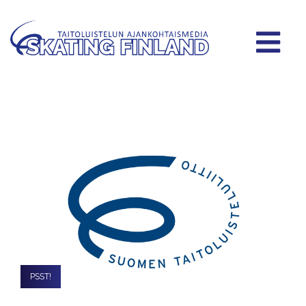
PSST!