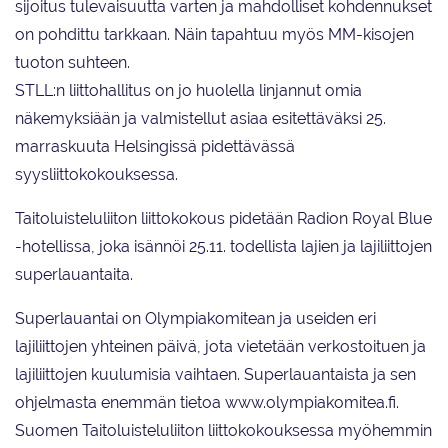
sijoitus tulevaisuutta varten ja mahdolliset kohdennukset
on pohdittu tarkkaan. Näin tapahtuu myös MM-kisojen
tuoton suhteen.
STLL:n liittohallitus on jo huolella linjannut omia
näkemyksiään ja valmistellut asiaa esitettäväksi 25.
marraskuuta Helsingissä pidettävässä
syysliittokokouksessa.
Taitoluisteluliiton liittokokous pidetään Radion Royal Blue
-hotellissa, joka isännöi 25.11. todellista lajien ja lajiliittojen
superlauantaita.
Superlauantai on Olympiakomitean ja useiden eri
lajiliittojen yhteinen päivä, jota vietetään verkostoituen ja
lajiliittojen kuulumisia vaihtaen. Superlauantaista ja sen
ohjelmasta enemmän tietoa www.olympiakomitea.fi.
Suomen Taitoluisteluliiton liittokokouksessa myöhemmin