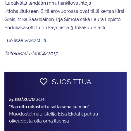
iltapäivällä tehdään mm. henkilövalintoja
liittohallitukseen. Siitä erovuorossa ovat tällä kertaa Kirsi
Greis, Mika Saarelainen, Irja Simola sekä Laura Lepistö.
Ehdokasasettelu on käynnissä 3. lokakuuta asti.
Lue lisää
www.stll.fi
.
Taitoluistelu-lehti 4/2017
SUOSITTUA
23. KESÄKUUTA 2026
"Saa olla rakastettu sellaisena kuin on"
Muodostelma­luistelija Elsa Ekdahl puhuu
oikeudesta olla oma itsensä