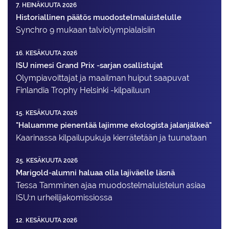
7. HEINÄKUUTA 2026
Historiallinen päätös muodostelmaluistelulle
Synchro 9 mukaan talviolympialaisiin
16. KESÄKUUTA 2026
ISU nimesi Grand Prix -sarjan osallistujat
Olympiavoittajat ja maailman huiput saapuvat
Finlandia Trophy Helsinki -kilpailuun
15. KESÄKUUTA 2026
"Haluamme pienentää lajimme ekologista jalanjälkeä"
Kaarinassa kilpailupukuja kierrätetään ja tuunataan
25. KESÄKUUTA 2026
Marigold-alumni haluaa olla lajiväelle läsnä
Tessa Tamminen ajaa muodostelma­luistelun asiaa
ISU:n urheilija­komissiossa
12. KESÄKUUTA 2026