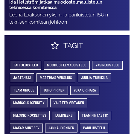
Ida Hellström jatkaa muodostelmaluistelun
teknisessä komiteassa
Leena Laaksonen yksin- ja pariluistelun ISU:n
teknisen komitean johtoon
TAGIT
TAITOLUISTELU
MUODOSTELMALUISTELU
YKSINLUISTELU
JÄÄTANSSI
MATTHIAS VERSLUIS
JUULIA TURKKILA
TEAM UNIQUE
JUHO PIRINEN
YUKA ORIHARA
MARIGOLD ICEUNITY
VALTTER VIRTANEN
HELSINKI ROCKETTES
LUMINEERS
TEAM FINTASTIC
MAKAR SUNTSEV
JANNA JYRKINEN
PARILUISTELU