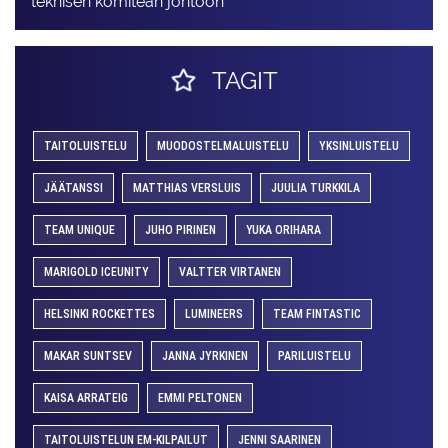
teknisen komitean johtoon
TAGIT
TAITOLUISTELU
MUODOSTELMALUISTELU
YKSINLUISTELU
JÄÄTANSSI
MATTHIAS VERSLUIS
JUULIA TURKKILA
TEAM UNIQUE
JUHO PIRINEN
YUKA ORIHARA
MARIGOLD ICEUNITY
VALTTER VIRTANEN
HELSINKI ROCKETTES
LUMINEERS
TEAM FINTASTIC
MAKAR SUNTSEV
JANNA JYRKINEN
PARILUISTELU
KAISA ARRATEIG
EMMI PELTONEN
TAITOLUISTELUN EM-KILPAILUT
JENNI SAARINEN