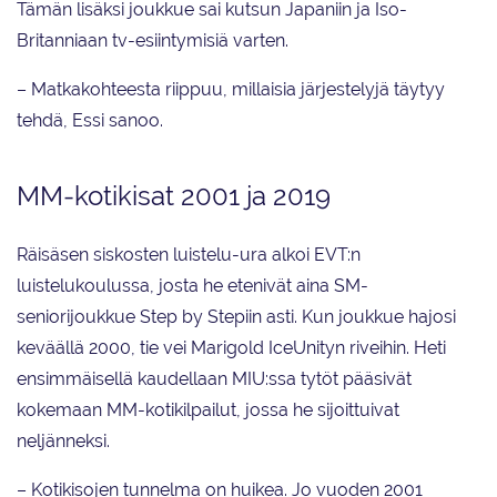
Tämän lisäksi joukkue sai kutsun Japaniin ja Iso-
Britanniaan tv-esiintymisiä varten.
– Matkakohteesta riippuu, millaisia järjestelyjä täytyy
tehdä, Essi sanoo.
MM-kotikisat 2001 ja 2019
Räisäsen siskosten luistelu-ura alkoi EVT:n
luistelukoulussa, josta he etenivät aina SM-
seniorijoukkue Step by Stepiin asti. Kun joukkue hajosi
keväällä 2000, tie vei Marigold IceUnityn riveihin. Heti
ensimmäisellä kaudellaan MIU:ssa tytöt pääsivät
kokemaan MM-kotikilpailut, jossa he sijoittuivat
neljänneksi.
– Kotikisojen tunnelma on huikea. Jo vuoden 2001