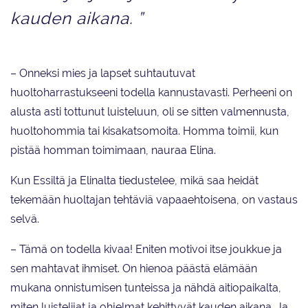
kauden aikana. ”
– Onneksi mies ja lapset suhtautuvat
huoltoharrastukseeni todella kannustavasti. Perheeni on
alusta asti tottunut luisteluun, oli se sitten valmennusta,
huoltohommia tai kisakatsomoita. Homma toimii, kun
pistää homman toimimaan, nauraa Elina.
Kun Essiltä ja Elinalta tiedustelee, mikä saa heidät
tekemään huoltajan tehtäviä vapaaehtoisena, on vastaus
selvä.
– Tämä on todella kivaa! Eniten motivoi itse joukkue ja
sen mahtavat ihmiset. On hienoa päästä elämään
mukana onnistumisen tunteissa ja nähdä aitiopaikalta,
miten luistelijat ja ohjelmat kehittyvät kauden aikana. Ja