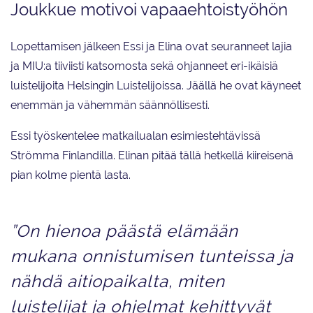
Joukkue motivoi vapaaehtoistyöhön
Lopettamisen jälkeen Essi ja Elina ovat seuranneet lajia
ja MIU:a tiiviisti katsomosta sekä ohjanneet eri-ikäisiä
luistelijoita Helsingin Luistelijoissa. Jäällä he ovat käyneet
enemmän ja vähemmän säännöllisesti.
Essi työskentelee matkailualan esimiestehtävissä
Strömma Finlandilla. Elinan pitää tällä hetkellä kiireisenä
pian kolme pientä lasta.
”On hienoa päästä elämään
mukana onnistumisen tunteissa ja
nähdä aitiopaikalta, miten
luistelijat ja ohjelmat kehittyvät