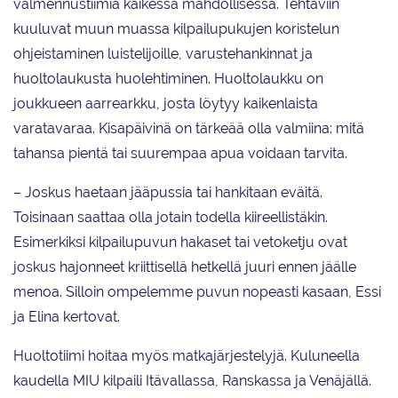
valmennustiimiä kaikessa mahdollisessa. Tehtäviin
kuuluvat muun muassa kilpailupukujen koristelun
ohjeistaminen luistelijoille, varustehankinnat ja
huoltolaukusta huolehtiminen. Huoltolaukku on
joukkueen aarrearkku, josta löytyy kaikenlaista
varatavaraa. Kisapäivinä on tärkeää olla valmiina: mitä
tahansa pientä tai suurempaa apua voidaan tarvita.
– Joskus haetaan jääpussia tai hankitaan eväitä.
Toisinaan saattaa olla jotain todella kiireellistäkin.
Esimerkiksi kilpailupuvun hakaset tai vetoketju ovat
joskus hajonneet kriittisellä hetkellä juuri ennen jäälle
menoa. Silloin ompelemme puvun nopeasti kasaan, Essi
ja Elina kertovat.
Huoltotiimi hoitaa myös matkajärjestelyjä. Kuluneella
kaudella MIU kilpaili Itävallassa, Ranskassa ja Venäjällä.