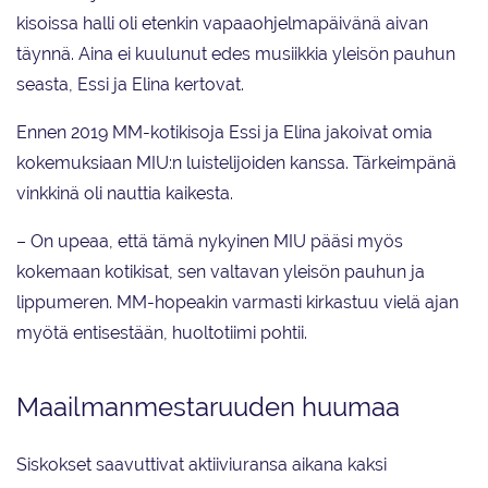
kisoissa halli oli etenkin vapaaohjelmapäivänä aivan
täynnä. Aina ei kuulunut edes musiikkia yleisön pauhun
seasta, Essi ja Elina kertovat.
Ennen 2019 MM-kotikisoja Essi ja Elina jakoivat omia
kokemuksiaan MIU:n luistelijoiden kanssa. Tärkeimpänä
vinkkinä oli nauttia kaikesta.
– On upeaa, että tämä nykyinen MIU pääsi myös
kokemaan kotikisat, sen valtavan yleisön pauhun ja
lippumeren. MM-hopeakin varmasti kirkastuu vielä ajan
myötä entisestään, huoltotiimi pohtii.
Maailmanmestaruuden huumaa
Siskokset saavuttivat aktiiviuransa aikana kaksi