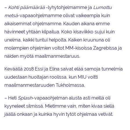
nimeltään Lumottu metsä.
–
Kohti päämäärää
-lyhytohjelmamme ja
Lumottu
metsä
-vapaaohjelmamme olivat vaikeampia kuin
aikaisemmat ohjelmamme. Kauden aikana emme
hävinneet yhtään kilpailua. Koko kisaviikko sujui kuin
unelma, kaikki tuntui helpolta. Kaiken kruununa oli
molempien ohjelmien voitot MM-kisoissa Zagrebissa ja
näiden myötä maailmanmestaruus.
Keväällä 2018 Essi ja Elina saivat elää samoja tunnelmia
uudestaan huoltajan roolissa, kun MIU voitti
maailmanmestaruuden Tukholmassa.
– Heti
Splash
-vapaaohjelman alusta asti meillä oli
kyyneleet silmissä. Mietimme vain, miten kivaa siellä
jäällä onkaan ja kuinka hyvin tytöt ohjelmaa vetivät.