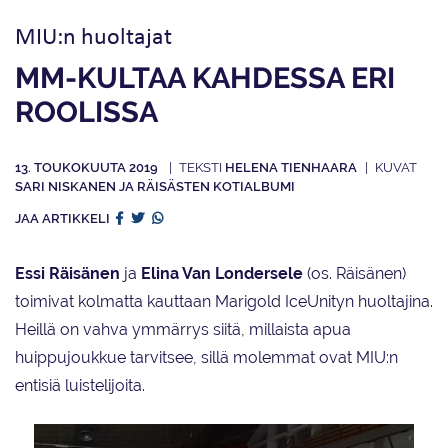
MIU:n huoltajat
MM-KULTAA KAHDESSA ERI
ROOLISSA
13. TOUKOKUUTA 2019
HELENA TIENHAARA
SARI NISKANEN JA RÄISÄSTEN KOTIALBUMI
JAA ARTIKKELI
Essi Räisänen
ja
Elina Van Londersele
(os. Räisänen)
toimivat kolmatta kauttaan Marigold IceUnityn huoltajina.
Heillä on vahva ymmärrys siitä, millaista apua
huippujoukkue tarvitsee, sillä molemmat ovat MIU:n
entisiä luistelijoita.