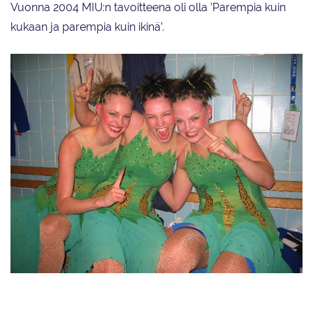
Vuonna 2004 MIU:n tavoitteena oli olla ’Parempia kuin
kukaan ja parempia kuin ikinä’.
Essi Räisänen ja Elina Van Londersle (os. Räisänen) voittivat MM-kultaa
Marigold IceUnityn riveissä Zagrebissa vuonna 2004. Vapaaohjelma oli