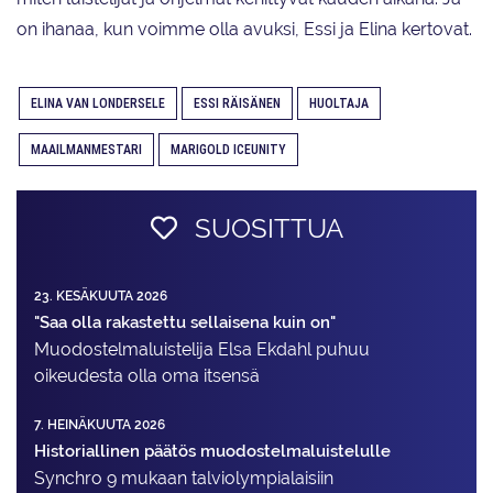
on ihanaa, kun voimme olla avuksi, Essi ja Elina kertovat.
ELINA VAN LONDERSELE
ESSI RÄISÄNEN
HUOLTAJA
MAAILMANMESTARI
MARIGOLD ICEUNITY
SUOSITTUA
23. KESÄKUUTA 2026
"Saa olla rakastettu sellaisena kuin on"
Muodostelma­luistelija Elsa Ekdahl puhuu
oikeudesta olla oma itsensä
7. HEINÄKUUTA 2026
Historiallinen päätös muodostelmaluistelulle
Synchro 9 mukaan talviolympialaisiin