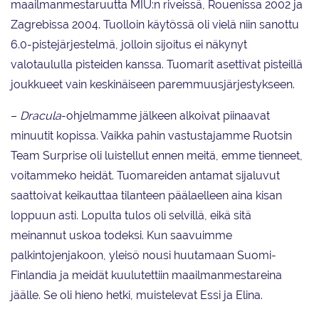
maailmanmestaruutta MIU:n riveissä, Rouenissa 2002 ja
Zagrebissa 2004. Tuolloin käytössä oli vielä niin sanottu
6.0-pistejärjestelmä, jolloin sijoitus ei näkynyt
valotaululla pisteiden kanssa. Tuomarit asettivat pisteillä
joukkueet vain keskinäiseen paremmuusjärjestykseen.
–
Dracula
-ohjelmamme jälkeen alkoivat piinaavat
minuutit kopissa. Vaikka pahin vastustajamme Ruotsin
Team Surprise oli luistellut ennen meitä, emme tienneet,
voitammeko heidät. Tuomareiden antamat sijaluvut
saattoivat keikauttaa tilanteen päälaelleen aina kisan
loppuun asti. Lopulta tulos oli selvillä, eikä sitä
meinannut uskoa todeksi. Kun saavuimme
palkintojenjakoon, yleisö nousi huutamaan Suomi-
Finlandia ja meidät kuulutettiin maailmanmestareina
jäälle. Se oli hieno hetki, muistelevat Essi ja Elina.