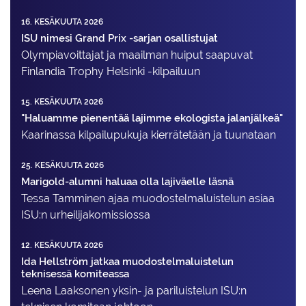
16. KESÄKUUTA 2026
ISU nimesi Grand Prix -sarjan osallistujat
Olympiavoittajat ja maailman huiput saapuvat
Finlandia Trophy Helsinki -kilpailuun
15. KESÄKUUTA 2026
"Haluamme pienentää lajimme ekologista jalanjälkeä"
Kaarinassa kilpailupukuja kierrätetään ja tuunataan
25. KESÄKUUTA 2026
Marigold-alumni haluaa olla lajiväelle läsnä
Tessa Tamminen ajaa muodostelma­luistelun asiaa
ISU:n urheilija­komissiossa
12. KESÄKUUTA 2026
Ida Hellström jatkaa muodostelmaluistelun
teknisessä komiteassa
Leena Laaksonen yksin- ja pariluistelun ISU:n