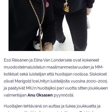
Elina Van Londersele ja Essi Räisänen
Essi Räisänen ja Elina Van Londersele ovat kokeneet
muodostelmaluistelun maailmanmestaruuden ja MM-
kotikisat sekä luistelijan että huoltajan roolissa. Siskokset
olivat Marigold IceUnityn luistelijoita vuosina 2000–2005
ja päätyivät MIU:n huoltajiksi pari vuotta sitten joukkueen
valmentajan
Anu Oksasen
pyynnöstä.
Huoltajien tehtävänä on auttaa ja tukea joukkuetta ja