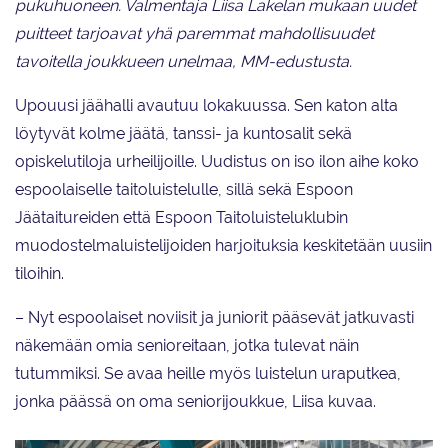
pukuhuoneen. Valmentaja Liisa Lakelan mukaan uudet
puitteet tarjoavat yhä paremmat mahdollisuudet
tavoitella joukkueen unelmaa, MM-edustusta.
Upouusi jäähalli avautuu lokakuussa. Sen katon alta
löytyvät kolme jäätä, tanssi- ja kuntosalit sekä
opiskelutiloja urheilijoille. Uudistus on iso ilon aihe koko
espoolaiselle taitoluistelulle, sillä sekä Espoon
Jäätaitureiden että Espoon Taitoluisteluklubin
muodostelmaluistelijoiden harjoituksia keskitetään uusiin
tiloihin.
– Nyt espoolaiset noviisit ja juniorit pääsevät jatkuvasti
näkemään omia senioreitaan, jotka tulevat näin
tutummiksi. Se avaa heille myös luistelun uraputkea,
jonka päässä on oma seniorijoukkue, Liisa kuvaa.