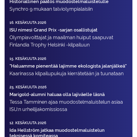
Historiallinen päätös muodostelmaluistelulle
Synchro 9 mukaan talviolympialaisiin
16. KESÄKUUTA 2026
ISU nimesi Grand Prix -sarjan osallistujat
Olympiavoittajat ja maailman huiput saapuvat
Finlandia Trophy Helsinki -kilpailuun
15. KESÄKUUTA 2026
"Haluamme pienentää lajimme ekologista jalanjälkeä"
Kaarinassa kilpailupukuja kierrätetään ja tuunataan
25. KESÄKUUTA 2026
Marigold-alumni haluaa olla lajiväelle läsnä
Tessa Tamminen ajaa muodostelma­luistelun asiaa
ISU:n urheilija­komissiossa
12. KESÄKUUTA 2026
Ida Hellström jatkaa muodostelmaluistelun
teknisessä komiteassa