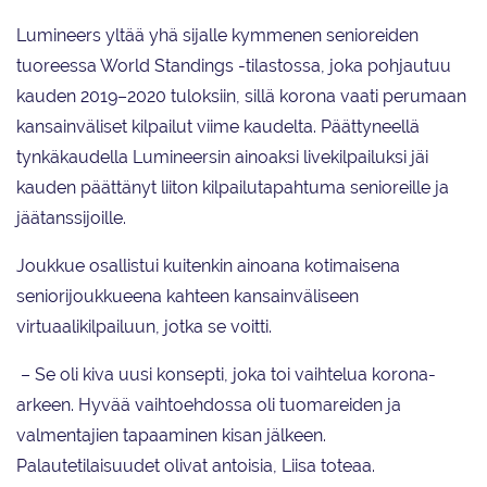
Lumineers yltää yhä sijalle kymmenen senioreiden
tuoreessa World Standings -tilastossa, joka pohjautuu
kauden 2019–2020 tuloksiin, sillä korona vaati perumaan
kansainväliset kilpailut viime kaudelta. Päättyneellä
tynkäkaudella Lumineersin ainoaksi livekilpailuksi jäi
kauden päättänyt liiton kilpailutapahtuma senioreille ja
jäätanssijoille.
Joukkue osallistui kuitenkin ainoana kotimaisena
seniorijoukkueena kahteen kansainväliseen
virtuaalikilpailuun, jotka se voitti.
– Se oli kiva uusi konsepti, joka toi vaihtelua korona-
arkeen. Hyvää vaihtoehdossa oli tuomareiden ja
valmentajien tapaaminen kisan jälkeen.
Palautetilaisuudet olivat antoisia, Liisa toteaa.