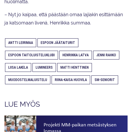
huolimatta.
– Nyt jo kaipaa, että päästään omaa lajiakin esittämään
ja katsomaan livenä, Henriikka summaa.
ANTTI LEIRIMAA
ESPOON JÄÄTAITURIT
ESPOON TAITOLUISTELUKLUBI
HENRIIKKA LATVA
JENNI RAHKO
LIISA LAKELA
LUMINEERS
MATTI HENTTINEN
MUODOSTELMALUISTELU
RIINA-KAISA HUOVILA
SM-SENIORIT
LUE MYÖS
Projekti MM-paikan metsästyksen
lomassa