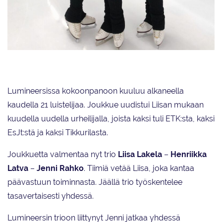
Lumineersin valmentajakolmikko Henriikka Latva (vas.), Liisa Lakela ja
Jenni Rahko työskentelee tasavertaisesti jäällä, mutta päävastuun
toiminnasta kantaa Liisa.
Lumineersissa kokoonpanoon kuuluu alkaneella
kaudella 21 luistelijaa. Joukkue uudistui Liisan mukaan
kuudella uudella urheilijalla, joista kaksi tuli ETK:sta, kaksi
EsJt:stä ja kaksi Tikkurilasta.
Joukkuetta valmentaa nyt trio
Liisa Lakela
–
Henriikka
Latva
–
Jenni Rahko
. Tiimiä vetää Liisa, joka kantaa
päävastuun toiminnasta. Jäällä trio työskentelee
tasavertaisesti yhdessä.
Lumineersin trioon liittynyt Jenni jatkaa yhdessä