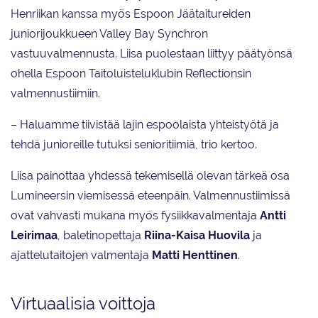
Henriikan kanssa myös Espoon Jäätaitureiden
juniorijoukkueen Valley Bay Synchron
vastuuvalmennusta. Liisa puolestaan liittyy päätyönsä
ohella Espoon Taitoluisteluklubin Reflectionsin
valmennustiimiin.
– Haluamme tiivistää lajin espoolaista yhteistyötä ja
tehdä junioreille tutuksi senioritiimiä, trio kertoo.
Liisa painottaa yhdessä tekemisellä olevan tärkeä osa
Lumineersin viemisessä eteenpäin. Valmennustiimissä
ovat vahvasti mukana myös fysiikkavalmentaja
Antti
Leirimaa
, baletinopettaja
Riina-Kaisa Huovila
ja
ajattelutaitojen valmentaja
Matti Henttinen
.
Virtuaalisia voittoja