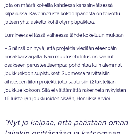
jota on määrä kokeilla kahdessa kansainvälisessä
kilpailussa. Kavennetusta kokoonpanosta on toivottu
jälleen yhtä askelta kohti olympiapaikkaa.
Lumineers ei tässä vaiheessa lähde kokeiluun mukaan.
– Sinänsä on hyvä, että projektia viedään eteenpäin
rinnakkaissarjalla. Näin muutosehdotus on saanut
osakseen perusteellisempaa pohdintaa kuin aiemmat
joukkuekoon supistukset. Suomessa tarvittaisiin
aiheeseen liiton projekti, jolla saataisiin 12 luistelijan
joukkue kokoon. Sitä ei välttämättä rakenneta nykyisten
16 luistelijan joukkueiden sisään, Henriikka arvioi.
”Nyt jo kaipaa, että päästään omaa
lajiakin esittämään ja katsomaan