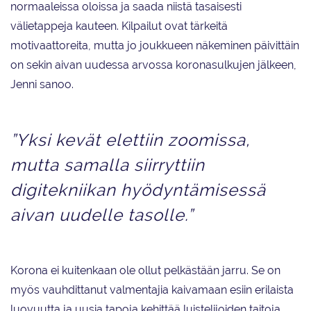
normaaleissa oloissa ja saada niistä tasaisesti
välietappeja kauteen. Kilpailut ovat tärkeitä
motivaattoreita, mutta jo joukkueen näkeminen päivittäin
on sekin aivan uudessa arvossa koronasulkujen jälkeen,
Jenni sanoo.
”Yksi kevät elettiin zoomissa,
mutta samalla siirryttiin
digitekniikan hyödyntämisessä
aivan uudelle tasolle.”
Korona ei kuitenkaan ole ollut pelkästään jarru. Se on
myös vauhdittanut valmentajia kaivamaan esiin erilaista
luovuutta ja uusia tapoja kehittää luistelijoiden taitoja