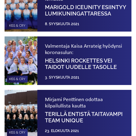
MARIGOLD ICEUNITY ESIINTYY
LUMI­KUNINGATTARESSA
8. SYYSKUUTA 2021
KISS & CRY
Valmentaja Kaisa Arrateig hyödynsi
koronasulun:
HELSINKI ROCKETTES VEI
TAIDOT UUDELLE TASOLLE
3. SYYSKUUTA 2021
KISS & CRY
Mirjami Penttinen odottaa
kilpailullista kautta
TERILLÄ ENTISTÄ TAITAVAMPI
TEAM UNIQUE
23. ELOKUUTA 2021
KISS & CRY