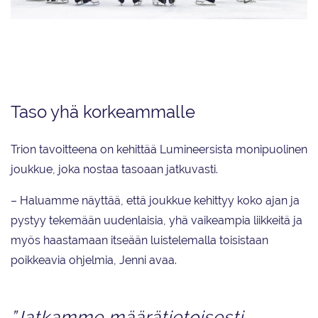
Lumineersissa luistelee alkaneella kaudella 21 luistelijaa. Joukkue uudistui
kuudella uudella urheilijalla, joista kaksi tuli ETK:sta, kaksi EsJt:stä ja kaksi
Tikkurilasta.
Taso yhä korkeammalle
Trion tavoitteena on kehittää Lumineersista monipuolinen
joukkue, joka nostaa tasoaan jatkuvasti.
– Haluamme näyttää, että joukkue kehittyy koko ajan ja
pystyy tekemään uudenlaisia, yhä vaikeampia liikkeitä ja
myös haastamaan itseään luistelemalla toisistaan
poikkeavia ohjelmia, Jenni avaa.
”Jatkamme määrätietoisesti