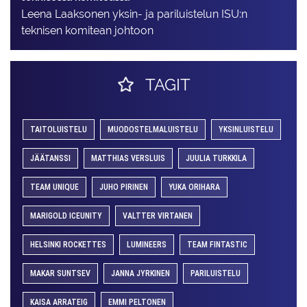
Leena Laaksonen yksin- ja pariluistelun ISU:n
teknisen komitean johtoon
TAGIT
TAITOLUISTELU
MUODOSTELMALUISTELU
YKSINLUISTELU
JÄÄTANSSI
MATTHIAS VERSLUIS
JUULIA TURKKILA
TEAM UNIQUE
JUHO PIRINEN
YUKA ORIHARA
MARIGOLD ICEUNITY
VALTTER VIRTANEN
HELSINKI ROCKETTES
LUMINEERS
TEAM FINTASTIC
MAKAR SUNTSEV
JANNA JYRKINEN
PARILUISTELU
KAISA ARRATEIG
EMMI PELTONEN