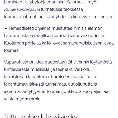
Lumineersin lyhytohjelman nimi. Suomeksi myös
Kuolemantanssina
tunnetussa teoksessa
luurankohahmot tanssivat yhdessä kuolevaisten kanssa.
– Temaattisesti ohjelma muistuttaa ihmisiä elämän
hauraudesta ja maallisen kunnian katoavaisuudesta.
Kuoleman porteilla kaikki ovat samanarvoisia, Jenni avaa
teemaa.
Vapaaohjelman idea puolestaan lähti Jennin löytämästä
tunteikkaasta musiikista, ja teemaksi valikoitui
lähihistorian tapahtuma. Lumineers kuvaa jäällä
tapahtuman jälkeistä tunnelmaa, autioitunutta ja
aavemaista tyhjyyttä. Teeman joukkue aikoo paljastaa
vasta myöhemmin.
Tuttu joukko kilpasiskoiksi