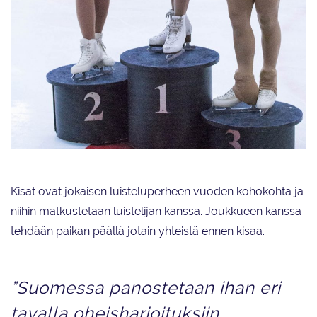
Sandra Stewen kilpaili Etelä-Afrikassa niin yksin- kuin
muodostelmaluistelussa.
Kisat ovat jokaisen luisteluperheen vuoden kohokohta ja
niihin matkustetaan luistelijan kanssa. Joukkueen kanssa
tehdään paikan päällä jotain yhteistä ennen kisaa.
”Suomessa panostetaan ihan eri
tavalla oheisharjoituksiin,