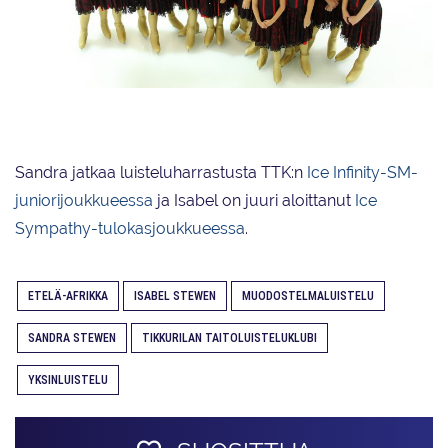
Sandra edusti Lion Cubs -muodostelmajoukkuetta Etelä-Afrikan vuosinaan.
Sandra jatkaa luisteluharrastusta TTK:n
Ice Infinity-SM-
juniorijoukkueessa
ja Isabel on juuri aloittanut
Ice
Sympathy-tulokasjoukkueessa
.
ETELÄ-AFRIKKA
ISABEL STEWEN
MUODOSTELMALUISTELU
SANDRA STEWEN
TIKKURILAN TAITOLUISTELUKLUBI
YKSINLUISTELU