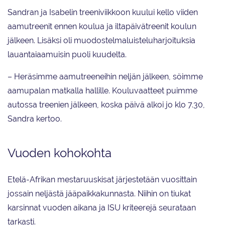
Sandran ja Isabelin treeniviikkoon kuului kello viiden
aamutreenit ennen koulua ja iltapäivätreenit koulun
jälkeen. Lisäksi oli muodostelmaluisteluharjoituksia
lauantaiaamuisin puoli kuudelta.
– Heräsimme aamutreeneihin neljän jälkeen, söimme
aamupalan matkalla hallille. Kouluvaatteet puimme
autossa treenien jälkeen, koska päivä alkoi jo klo 7.30,
Sandra kertoo.
Vuoden kohokohta
Etelä-Afrikan mestaruuskisat järjestetään vuosittain
jossain neljästä jääpaikkakunnasta. Niihin on tiukat
karsinnat vuoden aikana ja ISU kriteerejä seurataan
tarkasti.