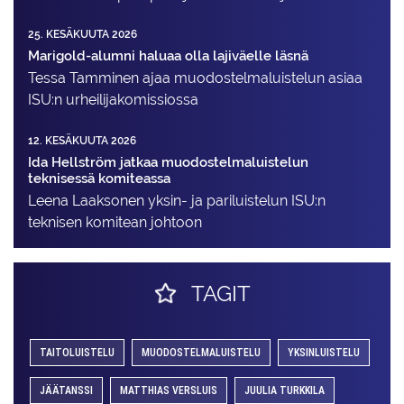
25. KESÄKUUTA 2026
Marigold-alumni haluaa olla lajiväelle läsnä
Tessa Tamminen ajaa muodostelma­luistelun asiaa
ISU:n urheilija­komissiossa
12. KESÄKUUTA 2026
Ida Hellström jatkaa muodostelmaluistelun
teknisessä komiteassa
Leena Laaksonen yksin- ja pariluistelun ISU:n
teknisen komitean johtoon
TAGIT
TAITOLUISTELU
MUODOSTELMALUISTELU
YKSINLUISTELU
JÄÄTANSSI
MATTHIAS VERSLUIS
JUULIA TURKKILA