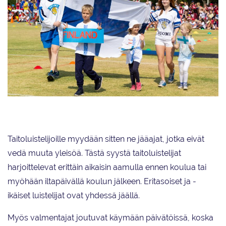
Kansainvälinen päivä koululla. Ulkomailla edustetaan aina Suomea.
Taitoluistelijoille myydään sitten ne jääajat, jotka eivät
vedä muuta yleisöä. Tästä syystä taitoluistelijat
harjoittelevat erittäin aikaisin aamulla ennen koulua tai
myöhään iltapäivällä koulun jälkeen. Eritasoiset ja -
ikäiset luistelijat ovat yhdessä jäällä.
Myös valmentajat joutuvat käymään päivätöissä, koska