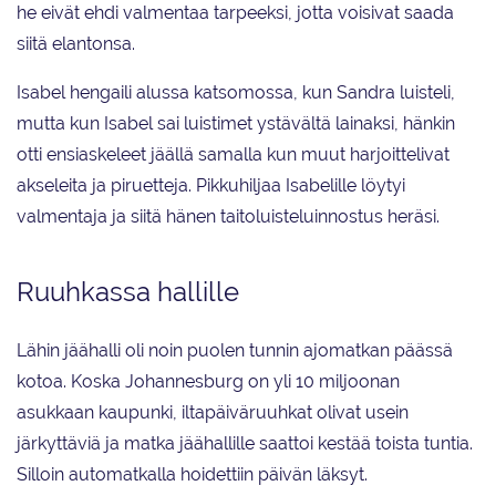
he eivät ehdi valmentaa tarpeeksi, jotta voisivat saada
siitä elantonsa.
Isabel hengaili alussa katsomossa, kun Sandra luisteli,
mutta kun Isabel sai luistimet ystävältä lainaksi, hänkin
otti ensiaskeleet jäällä samalla kun muut harjoittelivat
akseleita ja piruetteja. Pikkuhiljaa Isabelille löytyi
valmentaja ja siitä hänen taitoluisteluinnostus heräsi.
Ruuhkassa hallille
Lähin jäähalli oli noin puolen tunnin ajomatkan päässä
kotoa. Koska Johannesburg on yli 10 miljoonan
asukkaan kaupunki, iltapäiväruuhkat olivat usein
järkyttäviä ja matka jäähallille saattoi kestää toista tuntia.
Silloin automatkalla hoidettiin päivän läksyt.