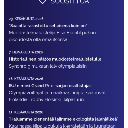
SUOSITTUA
23. KESÄKUUTA 2026
"Saa olla rakastettu sellaisena kuin on"
Muodostelma­luistelija Elsa Ekdahl puhuu
oikeudesta olla oma itsensä
7. HEINÄKUUTA 2026
Historiallinen päätös muodostelmaluistelulle
Synchro 9 mukaan talviolympialaisiin
16. KESÄKUUTA 2026
ISU nimesi Grand Prix -sarjan osallistujat
Olympiavoittajat ja maailman huiput saapuvat
Finlandia Trophy Helsinki -kilpailuun
15. KESÄKUUTA 2026
"Haluamme pienentää lajimme ekologista jalanjälkeä"
Kaarinassa kilpailupukuja kierrätetään ja tuunataan