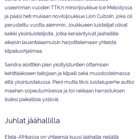
useamman vuoden TTK:n minorijoukkue Ice Melodyssa,
ja pääsi heti mukaan noviisijoukkue Lion Cubsiin, joka oli
perustettu vuotta aiemmin. Joukkueen luistelijat olivat
kaikki yksinluistelijoita, jotka kerääntyivät jäähallille
aikaisin lauantaiaamuisin harjoittelemaan yhteistä
kilpailuohjelmaa.
Sandra aloittikin pian yksityistuntien ottamisen
kehittääkseen taitojaan ja kilpaili sekä muodostelmassa
että yksinluistelussa. Pieni mutta tiivis luisteluperhe auttoi
maahan sopeutumisessa ja toi rakkaan harrastuksen
lisäksi paikallisia ystäviä.
Juhlat jäähallilla
Etelä-Afrikassa on yhteensä kuusi jäähallia neljällä