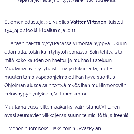
vapaaohjelmasta ja oli tyytyväinen suoritukseensa.
Suomen edustaja, 31-vuotias
Valtter Virtanen
, luisteli
154,74 pisteellä kilpailun sijalle 11.
– Tänään paketti pysyi kasassa viimeistä hyppyä lukuun
ottamatta, toisin kuin lyhytohjelmassa. Sain tehtyä sitä,
mitä koko kauden on haettu, ja rauhaa luisteluun.
Muutama hyppy-yhdistelmä jäi tekemättä, mutta
muuten tämä vapaaohjelma oli ihan hyvä suoritus.
Ohjelman alussa sain tehtyä myös ihan mukiinmenevän
neloishypyn yrityksen, Virtanen kertoi.
Muutama vuosi sitten lääkäriksi valmistunut Virtanen
avasi seuraavien viikkojensa suunnitelmia: töitä ja treeniä.
– Menen huomiseksi illaksi töihin Jyväskylän