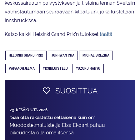
keskussairaalan päivystykseen ja tiistaina lennän Sveitsiin
valmistautumaan seuraavaan kilpailuuni, joka luistellaan
Innsbruckissa.
Katso kaikki Helsinki Grand Prix’n tulokset
täältä
.
HELSINKI GRAND PRIX
JUNHWAN CHA
MICHAL BREZINA
VAPAAOHJELMA
YKSINLUISTELU
YUZURU HANYU
SUOSITTUA
23. KESÄKUUTA 2026
"Saa olla rakastettu sellaisena kuin on"
Muodostelma­luistelija Elsa Ekdahl puhuu
oikeudesta olla oma itsensä