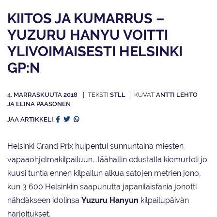
KIITOS JA KUMARRUS –
YUZURU HANYU VOITTI
YLIVOIMAISESTI HELSINKI
GP:N
4. MARRASKUUTA 2018
STLL
ANTTI LEHTO
JA ELINA PAASONEN
JAA ARTIKKELI
Helsinki Grand Prix huipentui sunnuntaina miesten
vapaaohjelmakilpailuun. Jäähallin edustalla kiemurteli jo
kuusi tuntia ennen kilpailun alkua satojen metrien jono,
kun 3 600 Helsinkiin saapunutta japanilaisfania jonotti
nähdäkseen idolinsa
Yuzuru Hanyun
kilpailupäivän
harjoitukset.