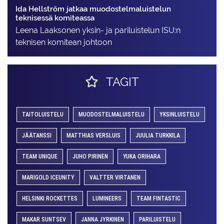
Ida Hellström jatkaa muodostelmaluistelun
teknisessä komiteassa
Leena Laaksonen yksin- ja pariluistelun ISU:n
teknisen komitean johtoon
TAGIT
TAITOLUISTELU
MUODOSTELMALUISTELU
YKSINLUISTELU
JÄÄTANSSI
MATTHIAS VERSLUIS
JUULIA TURKKILA
TEAM UNIQUE
JUHO PIRINEN
YUKA ORIHARA
MARIGOLD ICEUNITY
VALTTER VIRTANEN
HELSINKI ROCKETTES
LUMINEERS
TEAM FINTASTIC
MAKAR SUNTSEV
JANNA JYRKINEN
PARILUISTELU