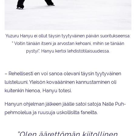
Yuzuru Hanyu ei ollut täysin tyytyväinen päivän suoritukseensa:
” Voitin tänään itseni ja arvostan kehoani, mihin se tänään
pystyi”, Hanyu kertoi lehdistötilaisuudessa.
– Rehellisesti en voi sanoa olevani täysin tyytyväinen
luisteluuni. Yleisön kovaääninen kannustaminen oli
kuitenkin hienoa, Hanyu totesi.
Hanyun ohjelman jälkeen jäälle satoi satoja Nalle Puh-
pehmolelua ja ruusuja uskollisilta faneilta.
”Olen äärettömän kiitollinen