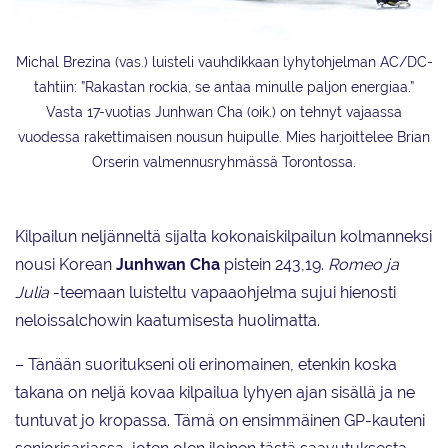
Michal Brezina (vas.) luisteli vauhdikkaan lyhytohjelman AC/DC-
tahtiin: ”Rakastan rockia, se antaa minulle paljon energiaa.”
Vasta 17-vuotias Junhwan Cha (oik.) on tehnyt vajaassa
vuodessa rakettimaisen nousun huipulle. Mies harjoittelee Brian
Orserin valmennusryhmässä Torontossa.
Kilpailun neljänneltä sijalta kokonaiskilpailun kolmanneksi
nousi Korean
Junhwan Cha
pistein 243,19.
Romeo ja
Julia
-teemaan luisteltu vapaaohjelma sujui hienosti
neloissalchowin kaatumisesta huolimatta.
– Tänään suoritukseni oli erinomainen, etenkin koska
takana on neljä kovaa kilpailua lyhyen ajan sisällä ja ne
tuntuvat jo kropassa. Tämä on ensimmäinen GP-kauteni