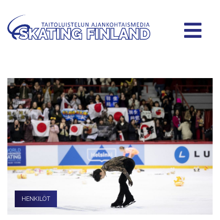
HENKILÖT