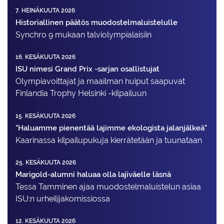
7. HEINÄKUUTA 2026
Historiallinen päätös muodostelmaluistelulle
Synchro 9 mukaan talviolympialaisiin
16. KESÄKUUTA 2026
ISU nimesi Grand Prix -sarjan osallistujat
Olympiavoittajat ja maailman huiput saapuvat
Finlandia Trophy Helsinki -kilpailuun
15. KESÄKUUTA 2026
"Haluamme pienentää lajimme ekologista jalanjälkeä"
Kaarinassa kilpailupukuja kierrätetään ja tuunataan
25. KESÄKUUTA 2026
Marigold-alumni haluaa olla lajiväelle läsnä
Tessa Tamminen ajaa muodostelma­luistelun asiaa
ISU:n urheilija­komissiossa
12. KESÄKUUTA 2026