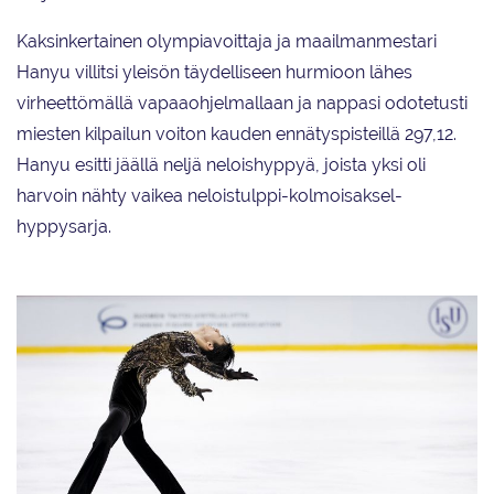
Kaksinkertainen olympiavoittaja ja maailmanmestari
Hanyu villitsi yleisön täydelliseen hurmioon lähes
virheettömällä vapaaohjelmallaan ja nappasi odotetusti
miesten kilpailun voiton kauden ennätyspisteillä 297,12.
Hanyu esitti jäällä neljä neloishyppyä, joista yksi oli
harvoin nähty vaikea neloistulppi-kolmoisaksel-
hyppysarja.