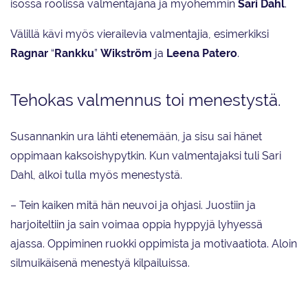
isossa roolissa valmentajana ja myöhemmin
Sari Dahl
.
Välillä kävi myös vierailevia valmentajia, esimerkiksi
Ragnar
“
Rankku
”
Wikström
ja
Leena Patero
.
Tehokas valmennus toi menestystä.
Susannankin ura lähti etenemään, ja sisu sai hänet
oppimaan kaksoishypytkin. Kun valmentajaksi tuli Sari
Dahl, alkoi tulla myös menestystä.
– Tein kaiken mitä hän neuvoi ja ohjasi. Juostiin ja
harjoiteltiin ja sain voimaa oppia hyppyjä lyhyessä
ajassa. Oppiminen ruokki oppimista ja motivaatiota. Aloin
silmuikäisenä menestyä kilpailuissa.