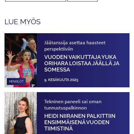
LUE MYÖS
Jäätanssija asettaa haasteet
perspektiiviin
VUODEN VAIKUTTAJA YUKA
ORIHARA LOISTAA JÄÄLLÄ JA
SOMESSA
9. KESÄKUUTA 2025
HENKILÖT
Tekninen paneeli sai oman
tunnustuspalkinnon
HEIDI NIIRANEN PALKITTIIN
ENSIMMÄISENÄ VUODEN
TIIMISTINÄ