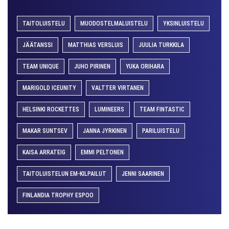
TAITOLUISTELU
MUODOSTELMALUISTELU
YKSINLUISTELU
JÄÄTANSSI
MATTHIAS VERSLUIS
JUULIA TURKKILA
TEAM UNIQUE
JUHO PIRINEN
YUKA ORIHARA
MARIGOLD ICEUNITY
VALTTER VIRTANEN
HELSINKI ROCKETTES
LUMINEERS
TEAM FINTASTIC
MAKAR SUNTSEV
JANNA JYRKINEN
PARILUISTELU
KAISA ARRATEIG
EMMI PELTONEN
TAITOLUISTELUN EM-KILPAILUT
JENNI SAARINEN
FINLANDIA TROPHY ESPOO