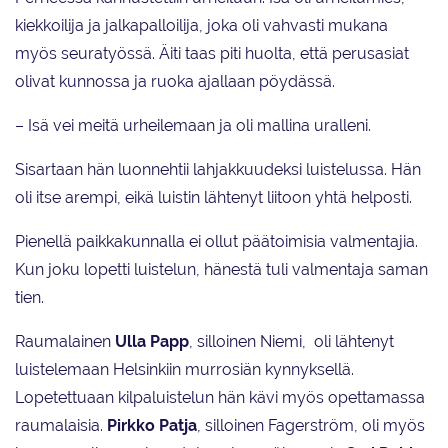
kiekkoilija ja jalkapalloilija, joka oli vahvasti mukana
myös seuratyössä. Äiti taas piti huolta, että perusasiat
olivat kunnossa ja ruoka ajallaan pöydässä.
– Isä vei meitä urheilemaan ja oli mallina uralleni.
Sisartaan hän luonnehtii lahjakkuudeksi luistelussa. Hän
oli itse arempi, eikä luistin lähtenyt liitoon yhtä helposti.
Pienellä paikkakunnalla ei ollut päätoimisia valmentajia.
Kun joku lopetti luistelun, hänestä tuli valmentaja saman
tien.
Raumalainen
Ulla Papp
, silloinen Niemi, oli lähtenyt
luistelemaan Helsinkiin murrosiän kynnyksellä.
Lopetettuaan kilpaluistelun hän kävi myös opettamassa
raumalaisia.
Pirkko Patja
, silloinen Fagerström, oli myös