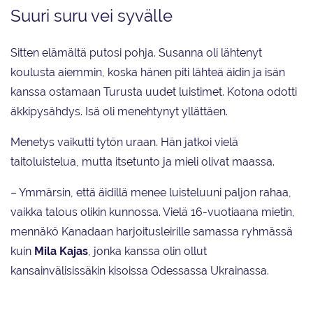
Suuri suru vei syvälle
Sitten elämältä putosi pohja. Susanna oli lähtenyt
koulusta aiemmin, koska hänen piti lähteä äidin ja isän
kanssa ostamaan Turusta uudet luistimet. Kotona odotti
äkkipysähdys. Isä oli menehtynyt yllättäen.
Menetys vaikutti tytön uraan. Hän jatkoi vielä
taitoluistelua, mutta itsetunto ja mieli olivat maassa.
– Ymmärsin, että äidillä menee luisteluuni paljon rahaa,
vaikka talous olikin kunnossa. Vielä 16-vuotiaana mietin,
mennäkö Kanadaan harjoitusleirille samassa ryhmässä
kuin
Mila Kajas
, jonka kanssa olin ollut
kansainvälisissäkin kisoissa Odessassa Ukrainassa.