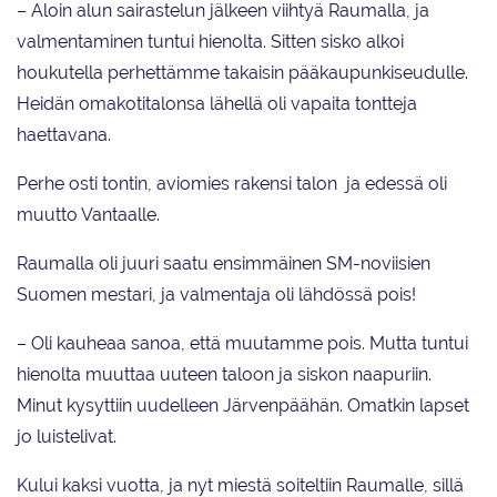
– Aloin alun sairastelun jälkeen viihtyä Raumalla, ja
valmentaminen tuntui hienolta. Sitten sisko alkoi
houkutella perhettämme takaisin pääkaupunkiseudulle.
Heidän omakotitalonsa lähellä oli vapaita tontteja
haettavana.
Perhe osti tontin, aviomies rakensi talon ja edessä oli
muutto Vantaalle.
Raumalla oli juuri saatu ensimmäinen SM-noviisien
Suomen mestari, ja valmentaja oli lähdössä pois!
– Oli kauheaa sanoa, että muutamme pois. Mutta tuntui
hienolta muuttaa uuteen taloon ja siskon naapuriin.
Minut kysyttiin uudelleen Järvenpäähän. Omatkin lapset
jo luistelivat.
Kului kaksi vuotta, ja nyt miestä soiteltiin Raumalle, sillä