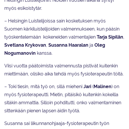
Helsingin Luistelijoihin. Noiden vuosien aikana syntyi
myös esikoistytär.
– Helsingin Luistelijoissa sain kosketuksen myös
Suomen kärkiluistelijoiden valmennukseen, kun pääsin
työskentelemään kokeneiden valmentajien
Tarja Sipilän
,
Svetlana Krykovan
,
Susanna Haaralan
ja
Oleg
Nogumanovin
kanssa.
Viisi vuotta päätoimista valmennusta pistivät kuitenkin
miettimään, olisiko aika tehdä myös fysioterapeutin töitä.
– Toki tiesin, mitä työ on, sillä mieheni
Jari
(
Malinen
)
on
myös fysioterapeutti. Mietin, pitäisikö kuitenkin kokeilla
sitäkin ammattia. Silloin pohditutti, onko valmentaminen
sittenkään pienen lapsen äidin työtä.
Susanna sai liikunnanohjaaja-fysioterapeutin työn