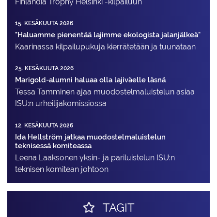
Finlandia Trophy Helsinki -kilpailuun
15. KESÄKUUTA 2026
"Haluamme pienentää lajimme ekologista jalanjälkeä"
Kaarinassa kilpailupukuja kierrätetään ja tuunataan
25. KESÄKUUTA 2026
Marigold-alumni haluaa olla lajiväelle läsnä
Tessa Tamminen ajaa muodostelma­luistelun asiaa
ISU:n urheilija­komissiossa
12. KESÄKUUTA 2026
Ida Hellström jatkaa muodostelmaluistelun
teknisessä komiteassa
Leena Laaksonen yksin- ja pariluistelun ISU:n
teknisen komitean johtoon
TAGIT