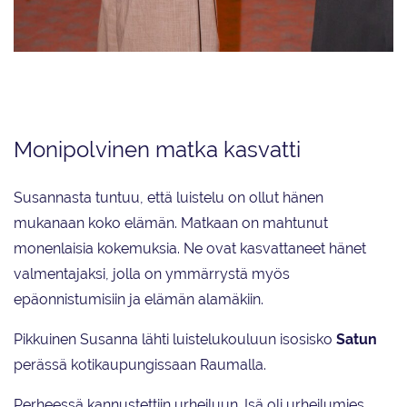
Susanna Lotila-Malinen kiitti saamastaan kasvattajavalmentaja-
tunnustuksesta Skating Finland Gaalassa Kalastajatorpalla Helsingissä.
Monipolvinen matka kasvatti
Susannasta tuntuu, että luistelu on ollut hänen
mukanaan koko elämän. Matkaan on mahtunut
monenlaisia kokemuksia. Ne ovat kasvattaneet hänet
valmentajaksi, jolla on ymmärrystä myös
epäonnistumisiin ja elämän alamäkiin.
Pikkuinen Susanna lähti luistelukouluun isosisko
Satun
perässä kotikaupungissaan Raumalla.
Perheessä kannustettiin urheiluun. Isä oli urheilumies,