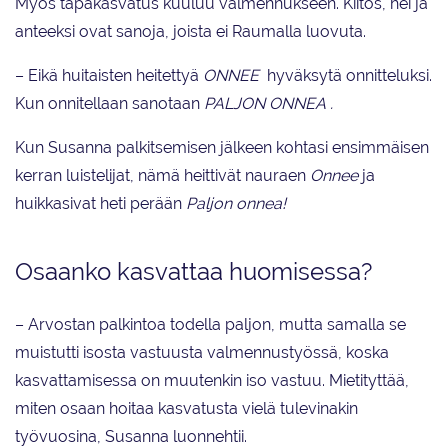
Myös tapakasvatus kuuluu valmennukseen. Kiitos, hei ja
anteeksi ovat sanoja, joista ei Raumalla luovuta.
– Eikä huitaisten heitettyä
ONNEE
hyväksytä onnitteluksi.
Kun onnitellaan sanotaan
PALJON ONNEA .
Kun Susanna palkitsemisen jälkeen kohtasi ensimmäisen
kerran luistelijat, nämä heittivät nauraen
Onnee
ja
huikkasivat heti perään
Paljon onnea!
Osaanko kasvattaa huomisessa?
– Arvostan palkintoa todella paljon, mutta samalla se
muistutti isosta vastuusta valmennustyössä, koska
kasvattamisessa on muutenkin iso vastuu. Mietityttää,
miten osaan hoitaa kasvatusta vielä tulevinakin
työvuosina, Susanna luonnehtii.