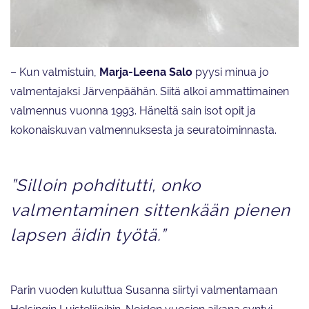
Susanna Lotila-Malinen valmennettavansa Kosti Suutarin kanssa.
– Kun valmistuin,
Marja-Leena Salo
pyysi minua jo
valmentajaksi Järvenpäähän. Siitä alkoi ammattimainen
valmennus vuonna 1993. Häneltä sain isot opit ja
kokonaiskuvan valmennuksesta ja seuratoiminnasta.
”Silloin pohditutti, onko
valmentaminen sittenkään pienen
lapsen äidin työtä.”
Parin vuoden kuluttua Susanna siirtyi valmentamaan