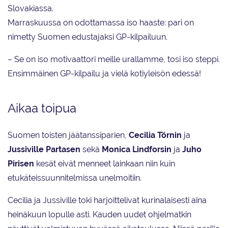
Slovakiassa.
Marraskuussa on odottamassa iso haaste: pari on
nimetty Suomen edustajaksi GP-kilpailuun.
– Se on iso motivaattori meille urallamme, tosi iso steppi.
Ensimmäinen GP-kilpailu ja vielä kotiyleisön edessä!
Aikaa toipua
Suomen toisten jäätanssiparien,
Cecilia Törnin
ja
Jussiville Partasen
sekä
Monica Lindforsin
ja
Juho
Pirisen
kesät eivät menneet lainkaan niin kuin
etukäteissuunnitelmissa unelmoitiin.
Cecilia ja Jussiville toki harjoittelivat kurinalaisesti aina
heinäkuun lopulle asti. Kauden uudet ohjelmatkin