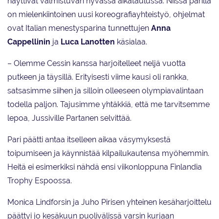
näyttivät valmistuvan hyvässä aikataulussa. Niissä parilla
on mielenkiintoinen uusi koreografiayhteistyö, ohjelmat
ovat Italian menestysparina tunnettujen
Anna
Cappellinin
ja
Luca Lanotten
käsialaa.
– Olemme Cessin kanssa harjoitelleet neljä vuotta
putkeen ja täysillä. Erityisesti viime kausi oli rankka,
satsasimme siihen ja silloin olleeseen olympiavalintaan
todella paljon. Tajusimme yhtäkkiä, että me tarvitsemme
lepoa, Jussiville Partanen selvittää.
Pari päätti antaa itselleen aikaa väsymyksestä
toipumiseen ja käynnistää kilpailukautensa myöhemmin.
Heitä ei esimerkiksi nähdä ensi viikonloppuna Finlandia
Trophy Espoossa.
Monica Lindforsin ja Juho Pirisen yhteinen kesäharjoittelu
päättyi jo kesäkuun puolivälissä varsin kurjaan