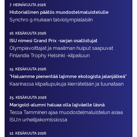
7. HEINÄKUUTA 2026
Historiallinen päätös muodostelmaluistelulle
Synchro 9 mukaan talviolympialaisiin
16. KESÄKUUTA 2026
ISU nimesi Grand Prix -sarjan osallistujat
Olympiavoittajat ja maailman huiput saapuvat
Finlandia Trophy Helsinki -kilpailuun
15. KESÄKUUTA 2026
"Haluamme pienentää lajimme ekologista jalanjälkeä"
Kaarinassa kilpailupukuja kierrätetään ja tuunataan
25. KESÄKUUTA 2026
Marigold-alumni haluaa olla lajiväelle läsnä
Tessa Tamminen ajaa muodostelma­luistelun asiaa
ISU:n urheilija­komissiossa
12. KESÄKUUTA 2026