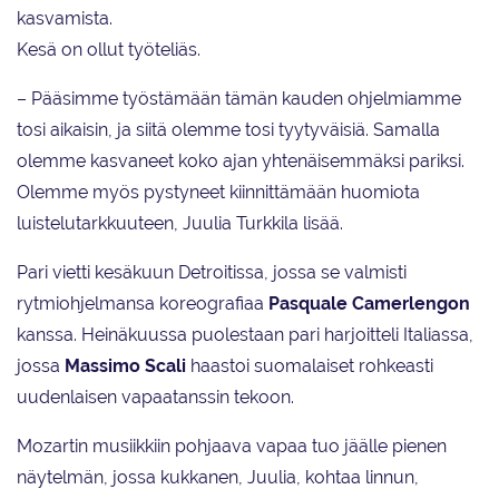
kasvamista.
Kesä on ollut työteliäs.
– Pääsimme työstämään tämän kauden ohjelmiamme
tosi aikaisin, ja siitä olemme tosi tyytyväisiä. Samalla
olemme kasvaneet koko ajan yhtenäisemmäksi pariksi.
Olemme myös pystyneet kiinnittämään huomiota
luistelutarkkuuteen, Juulia Turkkila lisää.
Pari vietti kesäkuun Detroitissa, jossa se valmisti
rytmiohjelmansa koreografiaa
Pasquale Camerlengon
kanssa. Heinäkuussa puolestaan pari harjoitteli Italiassa,
jossa
Massimo Scali
haastoi suomalaiset rohkeasti
uudenlaisen vapaatanssin tekoon.
Mozartin musiikkiin pohjaava vapaa tuo jäälle pienen
näytelmän, jossa kukkanen, Juulia, kohtaa linnun,