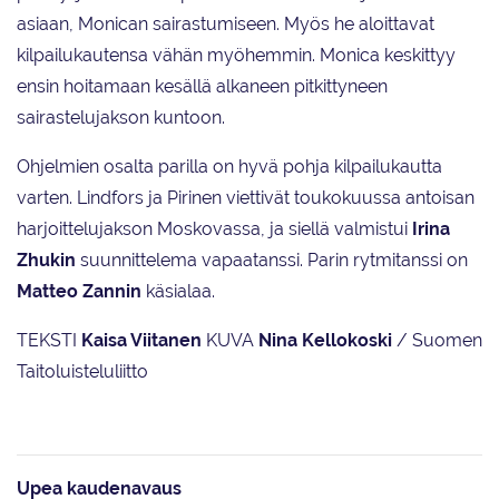
asiaan, Monican sairastumiseen. Myös he aloittavat
kilpailukautensa vähän myöhemmin. Monica keskittyy
ensin hoitamaan kesällä alkaneen pitkittyneen
sairastelujakson kuntoon.
Ohjelmien osalta parilla on hyvä pohja kilpailukautta
varten. Lindfors ja Pirinen viettivät toukokuussa antoisan
harjoittelujakson Moskovassa, ja siellä valmistui
Irina
Zhukin
suunnittelema vapaatanssi. Parin rytmitanssi on
Matteo Zannin
käsialaa.
TEKSTI
Kaisa Viitanen
KUVA
Nina Kellokoski
/ Suomen
Taitoluisteluliitto
Upea kaudenavaus