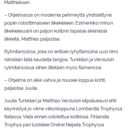
Matthiaksen.
– Ohjelmassa on modernia pehmeyttä yhdistettynä
popiin robottimaiseen liikekieleen. Esimerkiksi minun
liikekielessäni on paljon kolibrin tapaisia äkkinäisiä
liikkeitä, Matthias paljastaa.
Rytmitanssissa, joka on entisen lyhyttanssina uusi nimi,
nähdään tällä kaudella tangoa. Turkkilan ja Versluisin
rytmitanssissa siihen liitetään myös flamencoa.
– Ohjelma on aika vahva ja nousee loppua kohti,
paljastaa Juulia.
Juulia Turkkilan ja Matthias Versluisin kilpailukausi ehti
käynnistyä jo viime viikonloppuna Lombardia Trophyssa
Italiassa. Vielä ennen odotettua kotikisaa, Finlandia
Trophya pari luistelee Ondrei Nepela Trophyssa