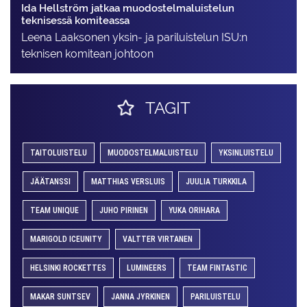
Ida Hellström jatkaa muodostelmaluistelun
teknisessä komiteassa
Leena Laaksonen yksin- ja pariluistelun ISU:n
teknisen komitean johtoon
TAGIT
TAITOLUISTELU
MUODOSTELMALUISTELU
YKSINLUISTELU
JÄÄTANSSI
MATTHIAS VERSLUIS
JUULIA TURKKILA
TEAM UNIQUE
JUHO PIRINEN
YUKA ORIHARA
MARIGOLD ICEUNITY
VALTTER VIRTANEN
HELSINKI ROCKETTES
LUMINEERS
TEAM FINTASTIC
MAKAR SUNTSEV
JANNA JYRKINEN
PARILUISTELU