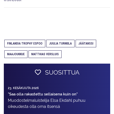
FINLANDIA TROPHY ESPOO
JUULIA TURKKILA
JÄÄTANSSI
MAAJOUKKUE
MATTHIAS VERSLUIS
SUOSITTUA
23. KESÄKUUTA 2026
"Saa olla rakastettu sellaisena kuin on"
Muodostelma­luistelija Elsa Ekdahl puhuu
oikeudesta olla oma itsensä