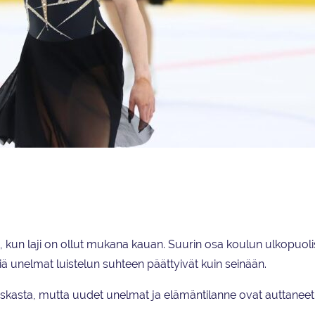
een riveissä viimeiseksi jääneellä kaudellaan 2021–2022.
, kun laji on ollut mukana kauan. Suurin osa koulun ulkopuoli
kiä unelmat luistelun suhteen päättyivät kuin seinään.
kasta, mutta uudet unelmat ja elämäntilanne ovat auttaneet 