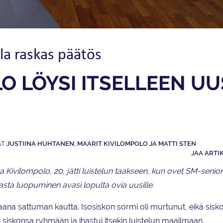
la raskas päätös
O LÖYSI ITSELLEEN UU
JUSTIINA HUHTANEN, MAARIT KIVILOMPOLO JA MATTI STEN
JAA ARTI
ivilompolo, 20, jätti luistelun taakseen, kun ovet SM-senior
sta luopuminen avasi lopulta ovia uusille.
iaana sattuman kautta. Isosiskon sormi oli murtunut, eikä sisk
siskonsa ryhmään ja ihastui itsekin luistelun maailmaan.