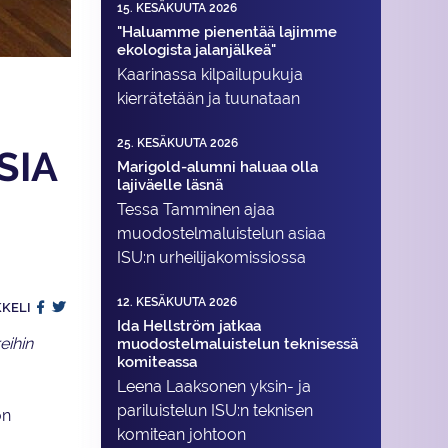
15. KESÄKUUTA 2026
"Haluamme pienentää lajimme
ekologista jalanjälkeä"
Kaarinassa kilpailupukuja
kierrätetään ja tuunataan
25. KESÄKUUTA 2026
SIA
Marigold-alumni haluaa olla
lajiväelle läsnä
Tessa Tamminen ajaa
muodostelma­luistelun asiaa
ISU:n urheilija­komissiossa
12. KESÄKUUTA 2026
KKELI
Ida Hellström jatkaa
eihin
muodostelmaluistelun teknisessä
komiteassa
Leena Laaksonen yksin- ja
pariluistelun ISU:n teknisen
on
komitean johtoon