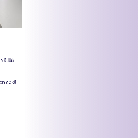
väällä 2022.
välillä
ien sekä