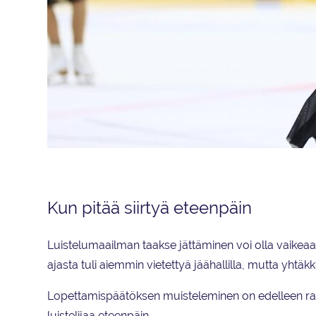
Saana Kivilompolo Tikkurilan Taitoluisteluklubin Ice Infinity -joukku
Kun pitää siirtyä eteenpäin
Luistelumaailman taakse jättäminen voi olla vaikeaa
ajasta tuli aiemmin vietettyä jäähallilla, mutta yhtäk
Lopettamispäätöksen muisteleminen on edelleen ras
luistelijaa eteenpäin.