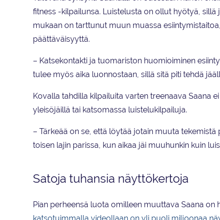
fitness -kilpailunsa. Luistelusta on ollut hyötyä, sillä j
mukaan on tarttunut muun muassa esiintymistaitoa, 
päättäväisyyttä.
– Katsekontakti ja tuomariston huomioiminen esiint
tulee myös aika luonnostaan, sillä sitä piti tehdä jääl
Kovalla tahdilla kilpailuita varten treenaava Saana e
yleisöjäillä tai katsomassa luistelukilpailuja.
– Tärkeää on se, että löytää jotain muuta tekemistä p
toisen lajin parissa, kun aikaa jäi muuhunkin kuin lui
Satoja tuhansia näyttökertoja
Pian perheensä luota omilleen muuttava Saana on hy
katsotuimmalla videollaan on yli puoli miljoonaa nä