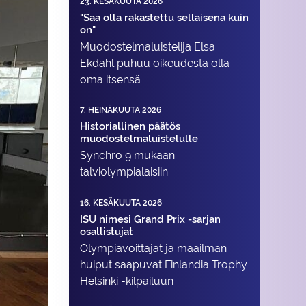
23. KESÄKUUTA 2026
"Saa olla rakastettu sellaisena kuin
on"
Muodostelma­luistelija Elsa
Ekdahl puhuu oikeudesta olla
oma itsensä
7. HEINÄKUUTA 2026
Historiallinen päätös
muodostelmaluistelulle
Synchro 9 mukaan
talviolympialaisiin
16. KESÄKUUTA 2026
ISU nimesi Grand Prix -sarjan
osallistujat
Olympiavoittajat ja maailman
huiput saapuvat Finlandia Trophy
Helsinki -kilpailuun