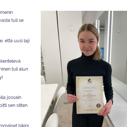
 menin
asta tuli se
 että uusi laji
skentelevä
minen tuli alun
yi
lla jossain
tti sen sitten
mäiset bikini