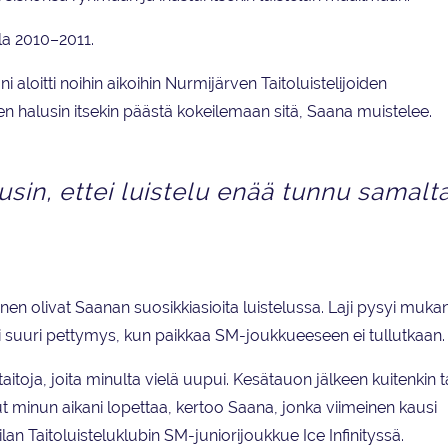
lla 2010–2011.
ni aloitti noihin aikoihin Nurmijärven Taitoluistelijoiden
n halusin itsekin päästä kokeilemaan sitä, Saana muistelee.
usin, ettei luistelu enää tunnu samalt
nen olivat Saanan suosikkiasioita luistelussa. Laji pysyi muka
i suuri pettymys, kun paikkaa SM-joukkueeseen ei tullutkaan.
tä taitoja, joita minulta vielä uupui. Kesätauon jälkeen kuitenkin t
lut minun aikani lopettaa, kertoo Saana, jonka viimeinen kausi
n Taitoluisteluklubin SM-juniorijoukkue Ice Infinityssä.