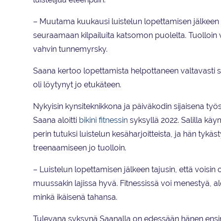
– Muutama kuukausi luistelun lopettamisen jälkeen
seuraamaan kilpailuita katsomon puolelta. Tuolloin v
vahvin tunnemyrsky.
Saana kertoo lopettamista helpottaneen valtavasti se,
oli löytynyt jo etukäteen.
Nykyisin kynsiteknikkona ja päiväkodin sijaisena työ
Saana aloitti
bikini fitnessin
syksyllä 2022. Salilla käy
perin tutuksi luistelun kesäharjoitteista, ja hän tykäst
treenaamiseen jo tuolloin.
– Luistelun lopettamisen jälkeen tajusin, että voisin o
muussakin lajissa hyvä. Fitnessissä voi menestyä, aloi
minkä ikäisenä tahansa.
Tulevana syksynä Saanalla on edessään hänen ensim