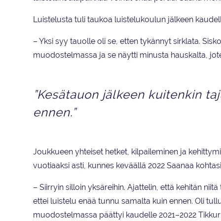
Luistelusta tuli taukoa luistelukoulun jälkeen kaude
– Yksi syy tauolle oli se, etten tykännyt sirklata. Sisko
muodostelmassa ja se näytti minusta hauskalta, jote
”Kesätauon jälkeen kuitenkin taj
ennen.”
Joukkueen yhteiset hetket, kilpaileminen ja kehittymi
vuotiaaksi asti, kunnes keväällä 2022 Saanaa kohtas
– Siirryin silloin yksäreihin. Ajattelin, että kehitän nii
ettei luistelu enää tunnu samalta kuin ennen. Oli tul
muodostelmassa päättyi kaudelle 2021–2022 Tikkurila