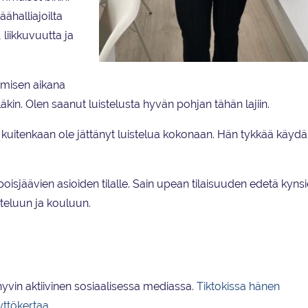
äähalliajoilta
liikkuvuutta ja
Saana Kivilompolo suoritti rakennekynsikoulutuksen ke
ymisen aikana
läkin. Olen saanut luistelusta hyvän pohjan tähän lajiin.
i kuitenkaan ole jättänyt luistelua kokonaan. Hän tykkää käydä 
oisjäävien asioiden tilalle. Sain upean tilaisuuden edetä kyns
steluun ja kouluun.
vin aktiivinen sosiaalisessa mediassa.
Tiktokissa hänen
yttökertaa.