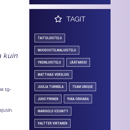
TAGIT
TAITOLUISTELU
MUODOSTELMALUISTELU
a kuin
YKSINLUISTELU
JÄÄTANSSI
MATTHIAS VERSLUIS
JUULIA TURKKILA
TEAM UNIQUE
na 19-
JUHO PIRINEN
YUKA ORIHARA
ajusin,
MARIGOLD ICEUNITY
VALTTER VIRTANEN