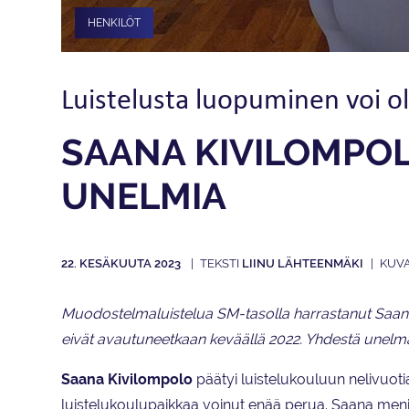
HENKILÖT
Luistelusta luopuminen voi ol
SAANA KIVILOMPOL
UNELMIA
22. KESÄKUUTA 2023
LIINU LÄHTEENMÄKI
Muodostelmaluistelua SM-tasolla harrastanut Saana K
eivät avautuneetkaan keväällä 2022. Yhdestä unelma
Saana Kivilompolo
päätyi luistelukouluun nelivuot
luistelukoulupaikkaa voinut enää perua. Saana meni 