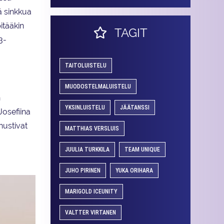
ä sinkkua
itääkin
TAGIT
3-
TAITOLUISTELU
MUODOSTELMALUISTELU
n
YKSINLUISTELU
JÄÄTANSSI
Josefiina
nustivat
MATTHIAS VERSLUIS
JUULIA TURKKILA
TEAM UNIQUE
JUHO PIRINEN
YUKA ORIHARA
MARIGOLD ICEUNITY
VALTTER VIRTANEN