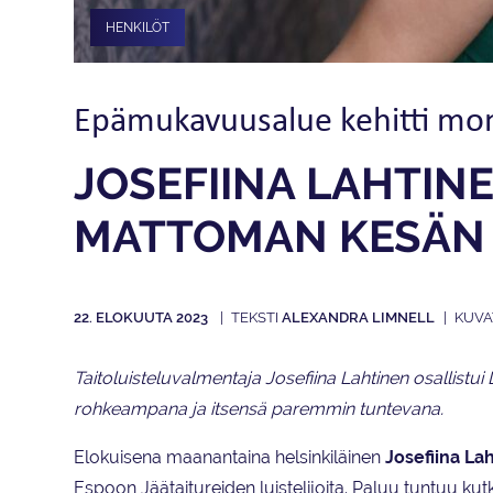
HENKILÖT
Epämukavuusalue kehitti mone
JOSEFIINA LAHTIN
MATTOMAN KESÄN 
22. ELOKUUTA 2023
ALEXANDRA LIMNELL
Taitoluisteluvalmentaja Josefiina Lahtinen osallistu
rohkeampana ja itsensä paremmin tuntevana.
Elokuisena maanantaina helsinkiläinen
Josefiina La
Espoon Jäätaitureiden luistelijoita. Paluu tuntuu kutk