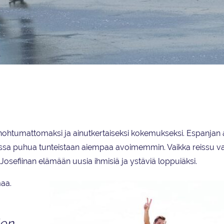
mentamisen lukioikäisenä.
unohtumattomaksi ja ainutkertaiseksi kokemukseksi. Espanjan
uassa puhua tunteistaan aiempaa avoimemmin. Vaikka reissu va
osefiinan elämään uusia ihmisiä ja ystäviä loppuiäksi.
maa.
den