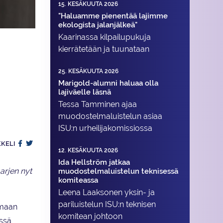
15. KESÄKUUTA 2026
"Haluamme pienentää lajimme
ekologista jalanjälkeä"
Kaarinassa kilpailupukuja
kierrätetään ja tuunataan
25. KESÄKUUTA 2026
Marigold-alumni haluaa olla
lajiväelle läsnä
Tessa Tamminen ajaa
muodostelma­luistelun asiaa
ISU:n urheilija­komissiossa
KKELI
12. KESÄKUUTA 2026
Ida Hellström jatkaa
arjen nyt
muodostelmaluistelun teknisessä
komiteassa
Leena Laaksonen yksin- ja
pariluistelun ISU:n teknisen
amaan
komitean johtoon
issä