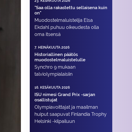
23. KESÄKUUTA 2026
"Saa olla rakastettu sellaisena kuin
on"
Muodostelma­luistelija Elsa
Ekdahl puhuu oikeudesta olla
oma itsensä
7. HEINÄKUUTA 2026
Historiallinen päätös
muodostelmaluistelulle
Synchro 9 mukaan
talviolympialaisiin
16. KESÄKUUTA 2026
ISU nimesi Grand Prix -sarjan
osallistujat
Olympiavoittajat ja maailman
huiput saapuvat Finlandia Trophy
Helsinki -kilpailuun