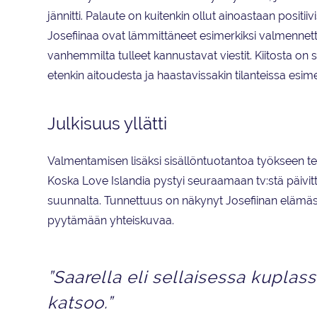
jännitti. Palaute on kuitenkin ollut ainoastaan positiivi
Josefiinaa ovat lämmittäneet esimerkiksi valmennet
vanhemmilta tulleet kannustavat viestit. Kiitosta on 
etenkin aitoudesta ja haastavissakin tilanteissa esim
Julkisuus yllätti
Valmentamisen lisäksi sisällöntuotantoa työkseen t
Koska Love Islandia pystyi seuraamaan tv:stä päivit
suunnalta. Tunnettuus on näkynyt Josefiinan elämässä er
pyytämään yhteiskuvaa.
”Saarella eli sellaisessa kuplass
katsoo.”