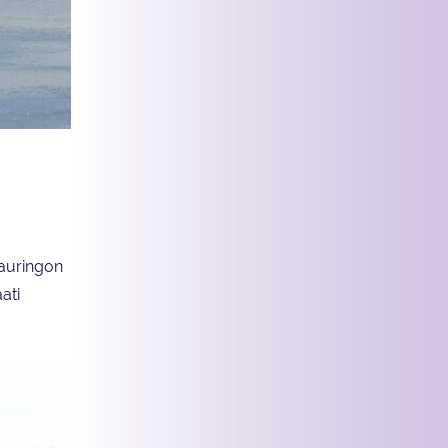
 auringon
ati