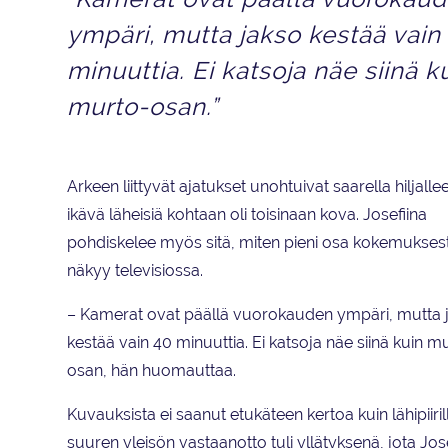
ympäri, mutta jakso kestää vain
minuuttia. Ei katsoja näe siinä k
murto-osan.”
Arkeen liittyvät ajatukset unohtuivat saarella hiljalle
ikävä läheisiä kohtaan oli toisinaan kova. Josefiina
pohdiskelee myös sitä, miten pieni osa kokemuksest
näkyy televisiossa.
– Kamerat ovat päällä vuorokauden ympäri, mutta 
kestää vain 40 minuuttia. Ei katsoja näe siinä kuin m
osan, hän huomauttaa.
Kuvauksista ei saanut etukäteen kertoa kuin lähipiiril
suuren yleisön vastaanotto tuli yllätyksenä, jota Jos