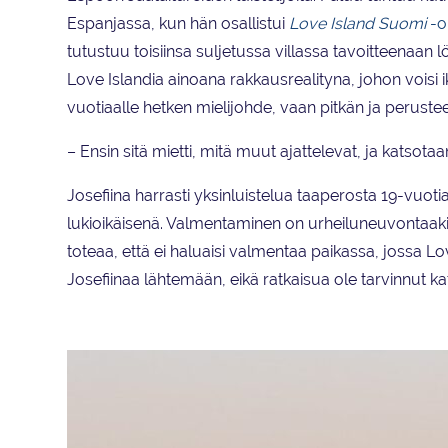
Espanjassa, kun hän osallistui
Love Island Suomi
-o
tutustuu toisiinsa suljetussa villassa tavoitteenaan l
Love Islandia ainoana rakkausrealityna, johon voisi ik
vuotiaalle hetken mielijohde, vaan pitkän ja perust
– Ensin sitä mietti, mitä muut ajattelevat, ja katsotaa
Josefiina harrasti yksinluistelua taaperosta 19-vuot
lukioikäisenä. Valmentaminen on urheiluneuvontaakin 
toteaa, että ei haluaisi valmentaa paikassa, jossa Lo
Josefiinaa lähtemään, eikä ratkaisua ole tarvinnut k