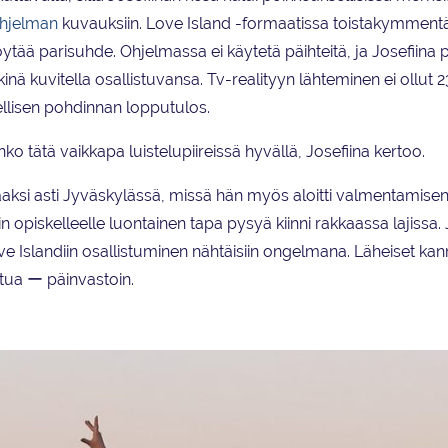
hjelman
kuvauksiin. Love Island -formaatissa toistakymment
öytää parisuhde. Ohjelmassa ei käytetä päihteitä, ja Josefiina p
inä kuvitella osallistuvansa. Tv-realityyn lähteminen ei ollut 2
eellisen pohdinnan lopputulos.
nko tätä vaikkapa luistelupiireissä hyvällä, Josefiina kertoo.
iaaksi asti Jyväskylässä, missä hän myös aloitti valmentamise
opiskelleelle luontainen tapa pysyä kiinni rakkaassa lajissa. 
ve Islandiin osallistuminen nähtäisiin ongelmana. Läheiset kan
atua ー päinvastoin.