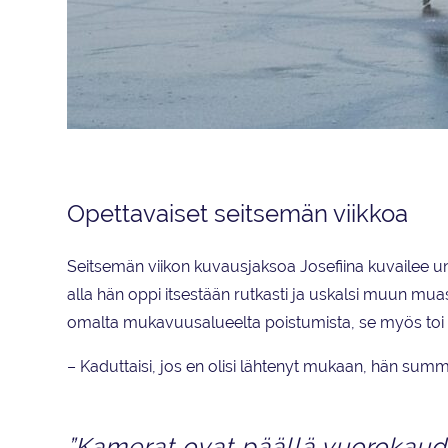
Josefiina Lahtinen harrasti yksinluistelua 19-vuotiaaksi ja aloitti val
Opettavaiset seitsemän viikkoa
Seitsemän viikon kuvausjaksoa Josefiina kuvailee 
alla hän oppi itsestään rutkasti ja uskalsi muun m
omalta mukavuusalueelta poistumista, se myös toi J
– Kaduttaisi, jos en olisi lähtenyt mukaan, hän sum
”Kamerat ovat päällä vuorokau