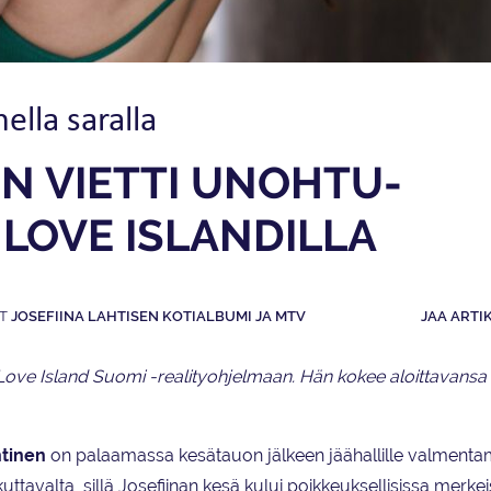
lla saralla
EN VIETTI UNOHTU­
LOVE ISLANDILLA
JOSEFIINA LAHTISEN KOTIALBUMI JA MTV
JAA ARTI
i Love Island Suomi -realityohjelmaan. Hän kokee aloittavansa 
htinen
on palaamassa kesätauon jälkeen jäähallille valment
uttavalta, sillä Josefiinan kesä kului poikkeuksellisissa merke