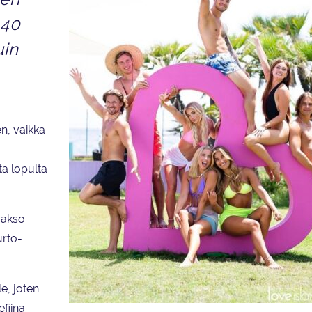
 40
uin
en, vaikka
a lopulta
jakso
urto-
le, joten
efiina
Brittiläisessä Love Island -ohjelmaformaatissa ryhmä nuoria si