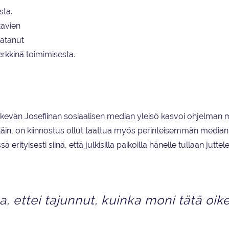
hulppeassa huvilassa ja etsii toisistaan itselleen tosirakkautta.
sta.
koetellaan parinvaihdoilla ja erilaisilla tehtävillä. Josefiina La
tavien
oikealla.
satanut
erkkinä toimimisesta.
ekevän Josefiinan sosiaalisen median yleisö kasvoi ohjelman 
täin, on kiinnostus ollut taattua myös perinteisemmän median
ityisesti siinä, että julkisilla paikoilla hänelle tullaan jutte
a, ettei tajunnut, kuinka moni tätä oike