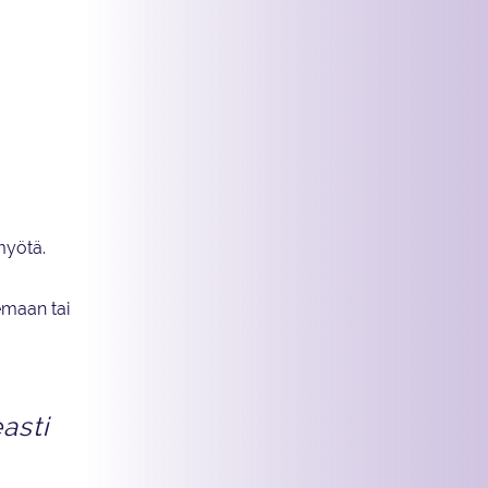
 Heitä
htinen edessä
myötä.
lemaan tai
asti