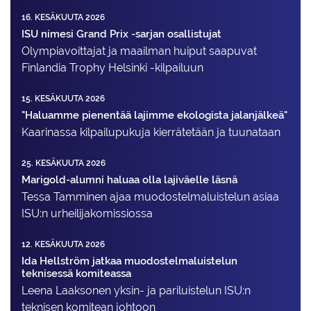
16. KESÄKUUTA 2026
ISU nimesi Grand Prix -sarjan osallistujat
Olympiavoittajat ja maailman huiput saapuvat
Finlandia Trophy Helsinki -kilpailuun
15. KESÄKUUTA 2026
"Haluamme pienentää lajimme ekologista jalanjälkeä"
Kaarinassa kilpailupukuja kierrätetään ja tuunataan
25. KESÄKUUTA 2026
Marigold-alumni haluaa olla lajiväelle läsnä
Tessa Tamminen ajaa muodostelma­luistelun asiaa
ISU:n urheilija­komissiossa
12. KESÄKUUTA 2026
Ida Hellström jatkaa muodostelmaluistelun
teknisessä komiteassa
Leena Laaksonen yksin- ja pariluistelun ISU:n
teknisen komitean johtoon