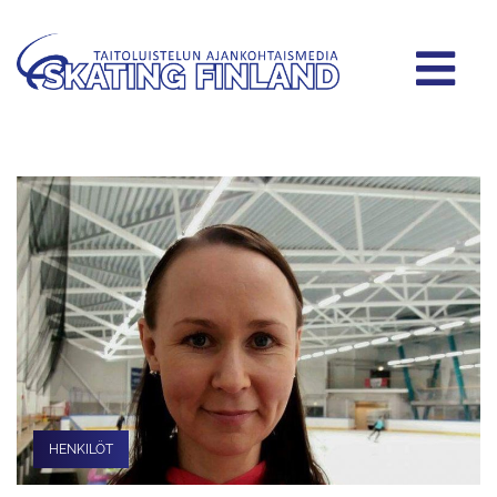
HENKILÖT