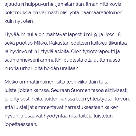
ajauduin huippu-urheilijan elämään. Ilman niitä kovia
kokemuksia en varmasti olisi yhtä päämäärätietoinen
kuin nyt olen.
Hyvää. Minulla on mahtavat lapset Jimi, 9, ja Jessi, 8,
sekä puoliso Mikko. Rakastan edelleen kaikkea liikuntaa
ja hyvinvointiin liittyviä asioita. Olen fysioterapeutti ja
saan onnekseni ammattini puolesta olla auttamassa
nuoria urheilijoita heidän urallaan.
Melko ammattimainen, sillä teen viikoittain töitä
luistelijoiden kanssa. Seuraan Suomen tasoa aktiivisesti,
ja erityisesti heitä, joiden kanssa teen yhteistyötä. Toivon,
että luistelijat ammentavat harrastuksestaan kaiken
hyvän ja osaavat hyödyntää niitä taitoja luistelun
lopettaessaan.