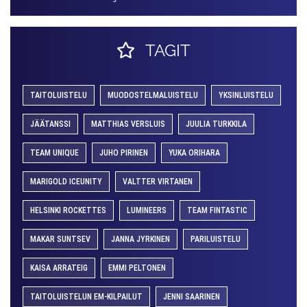
TAGIT
TAITOLUISTELU
MUODOSTELMALUISTELU
YKSINLUISTELU
JÄÄTANSSI
MATTHIAS VERSLUIS
JUULIA TURKKILA
TEAM UNIQUE
JUHO PIRINEN
YUKA ORIHARA
MARIGOLD ICEUNITY
VALTTER VIRTANEN
HELSINKI ROCKETTES
LUMINEERS
TEAM FINTASTIC
MAKAR SUNTSEV
JANNA JYRKINEN
PARILUISTELU
KAISA ARRATEIG
EMMI PELTONEN
TAITOLUISTELUN EM-KILPAILUT
JENNI SAARINEN