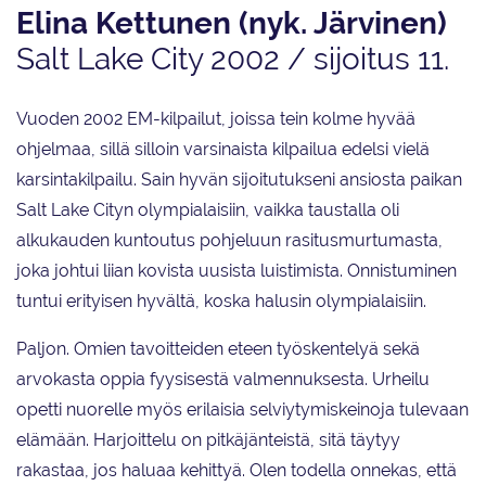
Elina Kettunen (nyk. Järvinen)
Salt Lake City 2002 / sijoitus 11.
Vuoden 2002 EM-kilpailut, joissa tein kolme hyvää
ohjelmaa, sillä silloin varsinaista kilpailua edelsi vielä
karsintakilpailu. Sain hyvän sijoitutukseni ansiosta paikan
Salt Lake Cityn olympialaisiin, vaikka taustalla oli
alkukauden kuntoutus pohjeluun rasitusmurtumasta,
joka johtui liian kovista uusista luistimista. Onnistuminen
tuntui erityisen hyvältä, koska halusin olympialaisiin.
Paljon. Omien tavoitteiden eteen työskentelyä sekä
arvokasta oppia fyysisestä valmennuksesta. Urheilu
opetti nuorelle myös erilaisia selviytymiskeinoja tulevaan
elämään. Harjoittelu on pitkäjänteistä, sitä täytyy
rakastaa, jos haluaa kehittyä. Olen todella onnekas, että