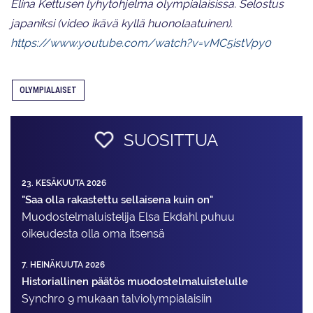
Elina Kettusen lyhytohjelma olympialaisissa. Selostus
japaniksi (video ikävä kyllä huonolaatuinen).
https://www.youtube.com/watch?v=vMC5istVpy0
OLYMPIALAISET
SUOSITTUA
23. KESÄKUUTA 2026
"Saa olla rakastettu sellaisena kuin on"
Muodostelma­luistelija Elsa Ekdahl puhuu
oikeudesta olla oma itsensä
7. HEINÄKUUTA 2026
Historiallinen päätös muodostelmaluistelulle
Synchro 9 mukaan talviolympialaisiin