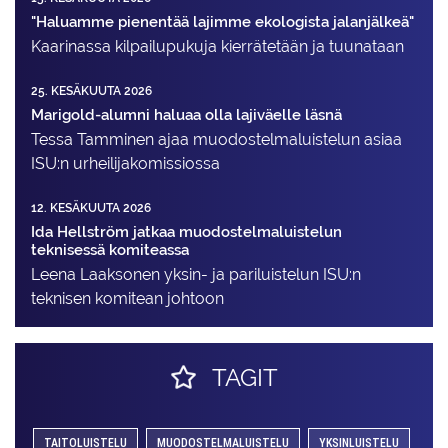
"Haluamme pienentää lajimme ekologista jalanjälkeä"
Kaarinassa kilpailupukuja kierrätetään ja tuunataan
25. KESÄKUUTA 2026
Marigold-alumni haluaa olla lajiväelle läsnä
Tessa Tamminen ajaa muodostelma­luistelun asiaa
ISU:n urheilija­komissiossa
12. KESÄKUUTA 2026
Ida Hellström jatkaa muodostelmaluistelun
teknisessä komiteassa
Leena Laaksonen yksin- ja pariluistelun ISU:n
teknisen komitean johtoon
TAGIT
TAITOLUISTELU
MUODOSTELMALUISTELU
YKSINLUISTELU