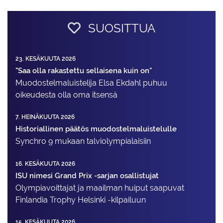
SUOSITTUA
23. KESÄKUUTA 2026
"Saa olla rakastettu sellaisena kuin on"
Muodostelma­luistelija Elsa Ekdahl puhuu
oikeudesta olla oma itsensä
7. HEINÄKUUTA 2026
Historiallinen päätös muodostelmaluistelulle
Synchro 9 mukaan talviolympialaisiin
16. KESÄKUUTA 2026
ISU nimesi Grand Prix -sarjan osallistujat
Olympiavoittajat ja maailman huiput saapuvat
Finlandia Trophy Helsinki -kilpailuun
15. KESÄKUUTA 2026