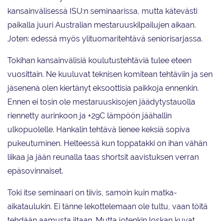
kansainvälisessä ISU:n seminaarissa, mutta kätevästi
paikalla juuri Australian mestaruuskilpailujen aikaan.
Joten: edessä myös ylituomaritehtävä seniorisarjassa.
Tokihan kansainvälisiä koulutustehtäviä tulee eteen
vuosittain. Ne kuuluvat teknisen komitean tehtäviin ja sen
jäsenenä olen kiertänyt eksoottisia paikkoja ennenkin.
Ennen ei tosin ole mestaruuskisojen jäädytystauolla
riennetty aurinkoon ja +29C lämpöön jäähallin
ulkopuolelle. Hankalin tehtävä lienee keksiä sopiva
pukeutuminen. Helteessä kun toppatakki on ihan vähän
liikaa ja jään reunalla taas shortsit aavistuksen verran
epäsovinnaiset.
Toki itse seminaari on tiivis, samoin kuin matka-
aikataulukin. Ei tänne lekottelemaan ole tultu, vaan töitä
tehdään aamusta iltaan. Mutta jotenkin loskan kuvat