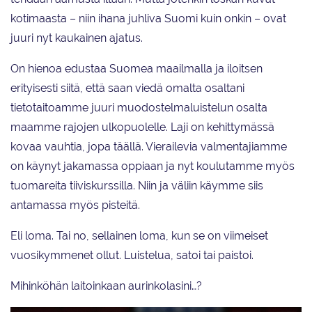
kotimaasta – niin ihana juhliva Suomi kuin onkin – ovat
juuri nyt kaukainen ajatus.
On hienoa edustaa Suomea maailmalla ja iloitsen
erityisesti siitä, että saan viedä omalta osaltani
tietotaitoamme juuri muodostelmaluistelun osalta
maamme rajojen ulkopuolelle. Laji on kehittymässä
kovaa vauhtia, jopa täällä. Vierailevia valmentajiamme
on käynyt jakamassa oppiaan ja nyt koulutamme myös
tuomareita tiiviskurssilla. Niin ja väliin käymme siis
antamassa myös pisteitä.
Eli loma. Tai no, sellainen loma, kun se on viimeiset
vuosikymmenet ollut. Luistelua, satoi tai paistoi.
Mihinköhän laitoinkaan aurinkolasini…?