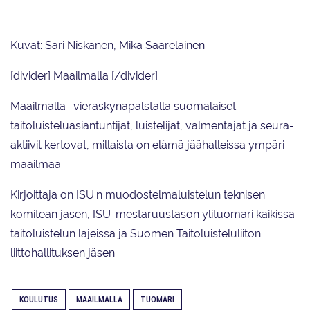
Kuvat: Sari Niskanen, Mika Saarelainen
[divider] Maailmalla [/divider]
Maailmalla -vieraskynäpalstalla suomalaiset
taitoluisteluasiantuntijat, luistelijat, valmentajat ja seura-
aktiivit kertovat, millaista on elämä jäähalleissa ympäri
maailmaa.
Kirjoittaja on ISU:n muodostelmaluistelun teknisen
komitean jäsen, ISU-mestaruustason ylituomari kaikissa
taitoluistelun lajeissa ja Suomen Taitoluisteluliiton
liittohallituksen jäsen.
KOULUTUS
MAAILMALLA
TUOMARI