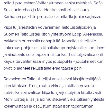
mitalit puolestaan Valtter Virtanen seniorimiehissä, Sofia
Sula junioreissa ja Mai Helske noviiseissa. Laura
Karhunen palkittiin pronssisella mitalilla juniorisarjassa.
Kilpailu järjestettiin Rovaniemen Taitoluistelijoiden ja
Suomen Taitoluisteluliiton yhteistyönä Lappi Areenassa,
pakkasen puremalla napapiirillä. Monelle luistelijalle
kokemus pohjoisesta kilpailukaupungista oli eksoottinen
ja ainutlaatuisella tapaa muistorikas. Luistelijaväkeä ehti
käydä tervehtimässä myös joulupukki – joulukiireet kun
ovat jo jääneet reilusti tällä erää taakse päin.
Rovaniemen Taitoluistelijat ansaitsevat kisajärjestäjänä
ison kiitoksen. Pieni, mutta virkeä ja aktiivinen seura
selvisi kansainvälisen kilpailun järjestelyistä kiitettävästi.
Moni luistelija, isä ja äiti muistelevat vielä pitkään yhteistä
kokemustaan ja osallistumistaan ison tapahtuman