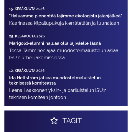
15. KESÄKUUTA 2026
"Haluamme pienentää lajimme ekologista jalanjälkeä"
Kaarinassa kilpailupukuja kierrätetään ja tuunataan
25. KESÄKUUTA 2026
Marigold-alumni haluaa olla lajiväelle läsnä
Tessa Tamminen ajaa muodostelma­luistelun asiaa
ISU:n urheilija­komissiossa
12. KESÄKUUTA 2026
Ida Hellström jatkaa muodostelmaluistelun
teknisessä komiteassa
Leena Laaksonen yksin- ja pariluistelun ISU:n
teknisen komitean johtoon
TAGIT