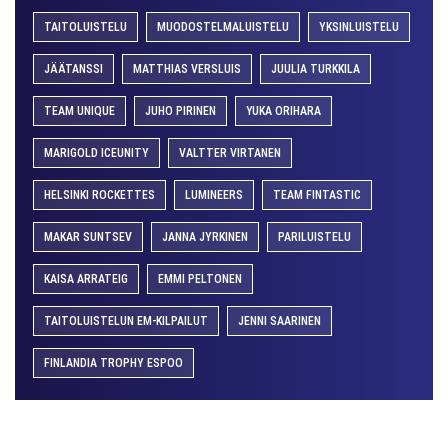
TAITOLUISTELU
MUODOSTELMALUISTELU
YKSINLUISTELU
JÄÄTANSSI
MATTHIAS VERSLUIS
JUULIA TURKKILA
TEAM UNIQUE
JUHO PIRINEN
YUKA ORIHARA
MARIGOLD ICEUNITY
VALTTER VIRTANEN
HELSINKI ROCKETTES
LUMINEERS
TEAM FINTASTIC
MAKAR SUNTSEV
JANNA JYRKINEN
PARILUISTELU
KAISA ARRATEIG
EMMI PELTONEN
TAITOLUISTELUN EM-KILPAILUT
JENNI SAARINEN
FINLANDIA TROPHY ESPOO