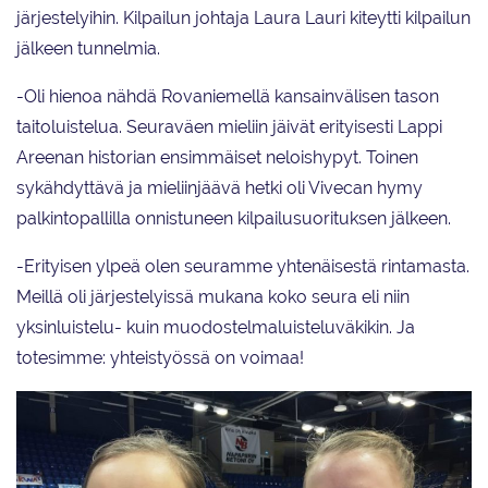
järjestelyihin. Kilpailun johtaja Laura Lauri kiteytti kilpailun
jälkeen tunnelmia.
-Oli hienoa nähdä Rovaniemellä kansainvälisen tason
taitoluistelua. Seuraväen mieliin jäivät erityisesti Lappi
Areenan historian ensimmäiset neloishypyt. Toinen
sykähdyttävä ja mieliinjäävä hetki oli Vivecan hymy
palkintopallilla onnistuneen kilpailusuorituksen jälkeen.
-Erityisen ylpeä olen seuramme yhtenäisestä rintamasta.
Meillä oli järjestelyissä mukana koko seura eli niin
yksinluistelu- kuin muodostelmaluisteluväkikin. Ja
totesimme: yhteistyössä on voimaa!