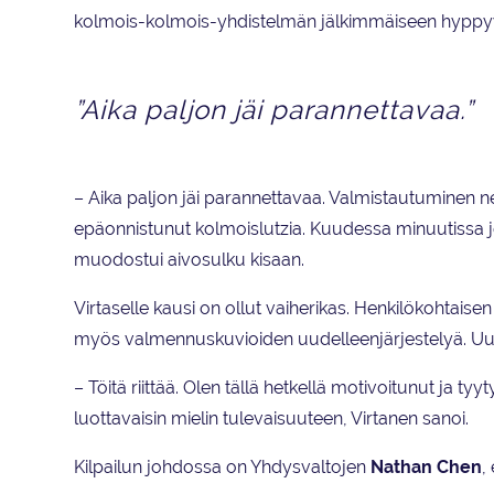
kolmois-kolmois-yhdistelmän jälkimmäiseen hyppyyn. K
”Aika paljon jäi parannettavaa.”
– Aika paljon jäi parannettavaa. Valmistautuminen n
epäonnistunut kolmoislutzia. Kuudessa minuutissa 
muodostui aivosulku kisaan.
Virtaselle kausi on ollut vaiherikas. Henkilökohtai
myös valmennuskuvioiden uudelleenjärjestelyä. Uu
– Töitä riittää. Olen tällä hetkellä motivoitunut ja ty
luottavaisin mielin tulevaisuuteen, Virtanen sanoi.
Kilpailun johdossa on Yhdysvaltojen
Nathan Chen
,