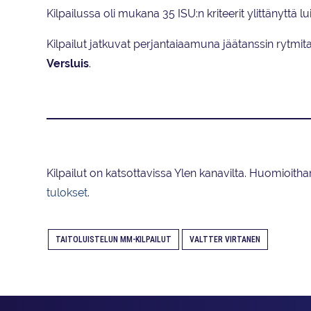
Kilpailussa oli mukana 35 ISU:n kriteerit ylittänyttä lui
Kilpailut jatkuvat perjantaiaamuna jäätanssin rytmi
Versluis
.
Kilpailut on katsottavissa Ylen kanavilta. Huomioith
tulokset
.
TAITOLUISTELUN MM-KILPAILUT
VALTTER VIRTANEN