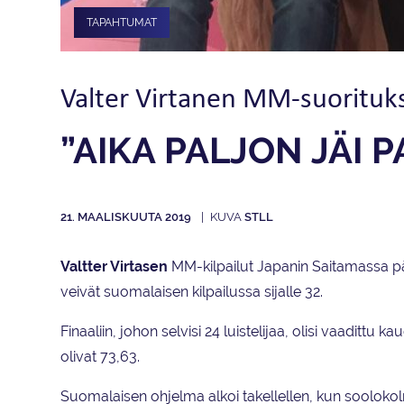
TAPAHTUMAT
Valter Virtanen MM-suorituk
”AIKA PALJON JÄI 
21. MAALISKUUTA 2019
STLL
Valtter Virtasen
MM-kilpailut Japanin Saitamassa pää
veivät suomalaisen kilpailussa sijalle 32.
Finaaliin, johon selvisi 24 luistelijaa, olisi vaadittu
olivat 73,63.
Suomalaisen ohjelma alkoi takellellen, kun soolokol