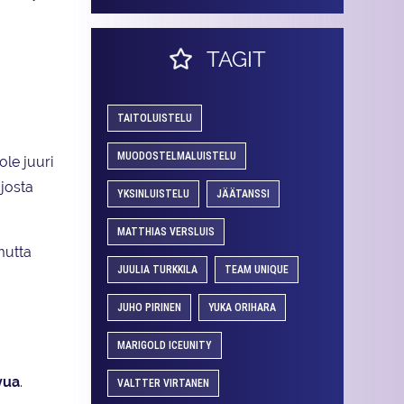
TAGIT
TAITOLUISTELU
MUODOSTELMALUISTELU
ole juuri
josta
YKSINLUISTELU
JÄÄTANSSI
MATTHIAS VERSLUIS
mutta
JUULIA TURKKILA
TEAM UNIQUE
JUHO PIRINEN
YUKA ORIHARA
MARIGOLD ICEUNITY
yua
.
VALTTER VIRTANEN