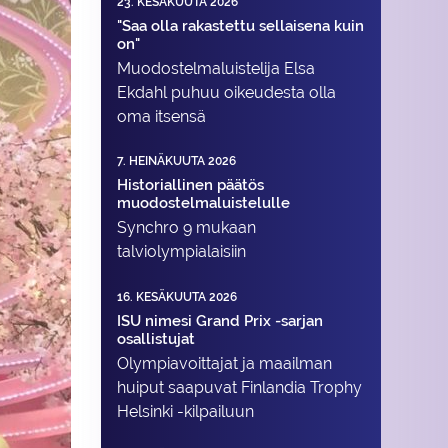
23. KESÄKUUTA 2026
"Saa olla rakastettu sellaisena kuin
on"
Muodostelma­luistelija Elsa
Ekdahl puhuu oikeudesta olla
oma itsensä
7. HEINÄKUUTA 2026
Historiallinen päätös
muodostelmaluistelulle
Synchro 9 mukaan
talviolympialaisiin
16. KESÄKUUTA 2026
ISU nimesi Grand Prix -sarjan
osallistujat
Olympiavoittajat ja maailman
huiput saapuvat Finlandia Trophy
Helsinki -kilpailuun