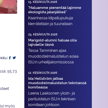
15. KESÄKUUTA 2026
"Haluamme pienentää lajimme
ekologista jalanjälkeä"
Kaarinassa kilpailupukuja
kierrätetään ja tuunataan
25. KESÄKUUTA 2026
Marigold-alumni haluaa olla
lajiväelle läsnä
Tessa Tamminen ajaa
muodostelma­luistelun asiaa
KKELI
ISU:n urheilija­komissiossa
ssä: 55,73
12. KESÄKUUTA 2026
Ida Hellström jatkaa
muodostelmaluistelun teknisessä
komiteassa
isteet
Leena Laaksonen yksin- ja
pariluistelun ISU:n teknisen
komitean johtoon
ttui myös