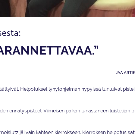
sesta:
PARANNETTAVAA.”
JAA ARTI
ttyivät. Helpotukset lyhytohjelman hypyissä tuntuivat pistei
 kauden ennätyspisteet. Viimeisen paikan lunastaneen luistelijan p
moislutz jäi vain kahteen kierrokseen. Kierroksen helpotus sa