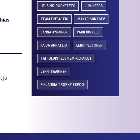
HELSINKI ROCKETTES
LUMINEERS
TEAM FINTASTIC
MAKAR SUNTSEV
hias
JANNA JYRKINEN
PARILUISTELU
KAISA ARRATEIG
EMMI PELTONEN
TAITOLUISTELUN EM-KILPAILUT
JENNI SAARINEN
t ja
FINLANDIA TROPHY ESPOO