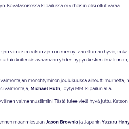
ovatasoisessa kilpailussa ei virheisiin olisi ollut varaa.
eljän viimeisen viikon ajan on mennyt äärettömän hyvin, enkä 
jouduin kuitenkin avaamaan yhden hypyn kesken ilmalennon, 
sen valmentajan menehtyminen joulukuussa aiheutti murhetta, 
si valmentaja,
Michael Huth
, löytyi MM-kilpailun alla.
ytyväinen valmennustiimiini. Tästä tulee vielä hyvä juttu. Katson
 ennen maanmiestään
Jason Brownia
ja Japanin
Yuzuru Han