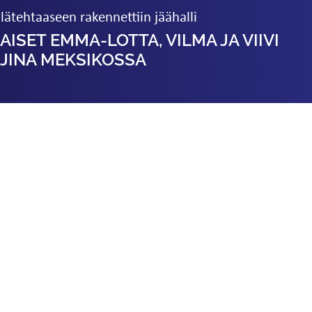
lätehtaaseen rakennettiin jäähalli
ISET EMMA-LOTTA, VILMA JA VIIVI
JINA MEKSIKOSSA