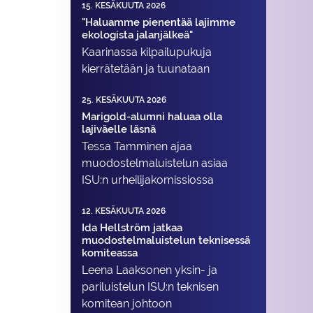
15. KESÄKUUTA 2026
"Haluamme pienentää lajimme
ekologista jalanjälkeä"
Kaarinassa kilpailupukuja
kierrätetään ja tuunataan
25. KESÄKUUTA 2026
Marigold-alumni haluaa olla
lajiväelle läsnä
Tessa Tamminen ajaa
muodostelma­luistelun asiaa
ISU:n urheilija­komissiossa
12. KESÄKUUTA 2026
Ida Hellström jatkaa
muodostelmaluistelun teknisessä
komiteassa
Leena Laaksonen yksin- ja
pariluistelun ISU:n teknisen
komitean johtoon