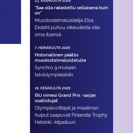
23. KESÄKUUTA 2026
"Saa olla rakastettu sellaisena kuin
on"
Muodostelma­luistelija Elsa
Ekdahl puhuu oikeudesta olla
oma itsensä
7. HEINÄKUUTA 2026
Historiallinen päätös
muodostelmaluistelulle
Synchro 9 mukaan
talviolympialaisiin
16. KESÄKUUTA 2026
ISU nimesi Grand Prix -sarjan
osallistujat
Olympiavoittajat ja maailman
huiput saapuvat Finlandia Trophy
Helsinki -kilpailuun