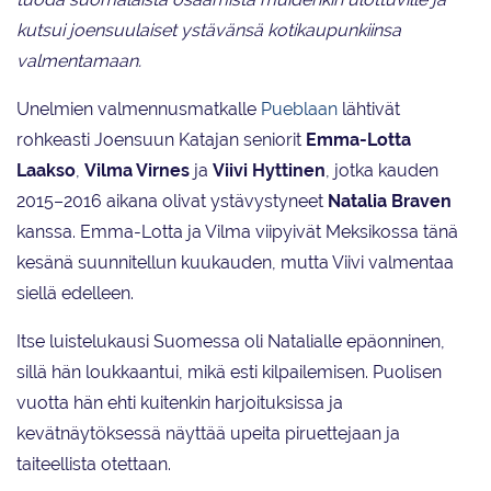
kutsui joensuulaiset ystävänsä kotikaupunkiinsa
valmentamaan.
Unelmien valmennusmatkalle
Pueblaan
lähtivät
rohkeasti Joensuun Katajan seniorit
Emma-Lotta
Laakso
,
Vilma Virnes
ja
Viivi Hyttinen
, jotka kauden
2015–2016 aikana olivat ystävystyneet
Natalia Braven
kanssa. Emma-Lotta ja Vilma viipyivät Meksikossa tänä
kesänä suunnitellun kuukauden, mutta Viivi valmentaa
siellä edelleen.
Itse luistelukausi Suomessa oli Natalialle epäonninen,
sillä hän loukkaantui, mikä esti kilpailemisen. Puolisen
vuotta hän ehti kuitenkin harjoituksissa ja
kevätnäytöksessä näyttää upeita piruettejaan ja
taiteellista otettaan.