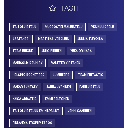
TAGIT
TAITOLUISTELU
MUODOSTELMALUISTELU
YKSINLUISTELU
JÄÄTANSSI
MATTHIAS VERSLUIS
JUULIA TURKKILA
TEAM UNIQUE
JUHO PIRINEN
YUKA ORIHARA
MARIGOLD ICEUNITY
VALTTER VIRTANEN
HELSINKI ROCKETTES
LUMINEERS
TEAM FINTASTIC
MAKAR SUNTSEV
JANNA JYRKINEN
PARILUISTELU
KAISA ARRATEIG
EMMI PELTONEN
TAITOLUISTELUN EM-KILPAILUT
JENNI SAARINEN
FINLANDIA TROPHY ESPOO