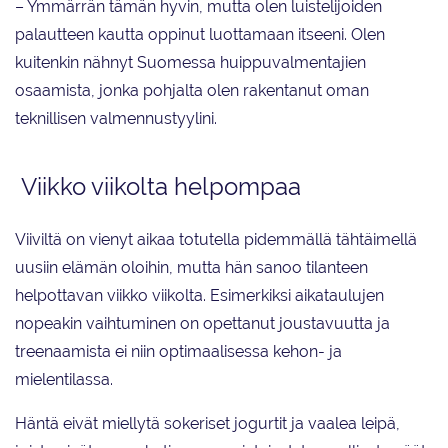
– Ymmärrän tämän hyvin, mutta olen luistelijoiden
palautteen kautta oppinut luottamaan itseeni. Olen
kuitenkin nähnyt Suomessa huippuvalmentajien
osaamista, jonka pohjalta olen rakentanut oman
teknillisen valmennustyylini.
Viikko viikolta helpompaa
Viiviltä on vienyt aikaa totutella pidemmällä tähtäimellä
uusiin elämän oloihin, mutta hän sanoo tilanteen
helpottavan viikko viikolta. Esimerkiksi aikataulujen
nopeakin vaihtuminen on opettanut joustavuutta ja
treenaamista ei niin optimaalisessa kehon- ja
mielentilassa.
Häntä eivät miellytä sokeriset jogurtit ja vaalea leipä,