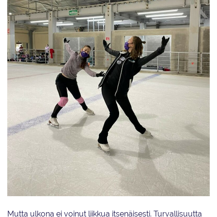
Viivi Hyttinen vanhimman valmennettavansa kanssa harjoituksissa.
Mutta ulkona ei voinut liikkua itsenäisesti. Turvallisuutta