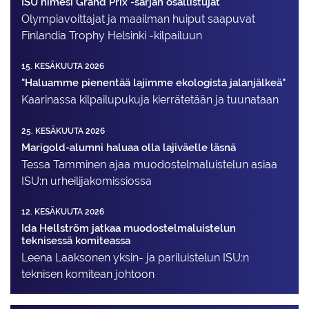
ISU nimesi Grand Prix -sarjan osallistujat
Olympiavoittajat ja maailman huiput saapuvat
Finlandia Trophy Helsinki -kilpailuun
15. KESÄKUUTA 2026
"Haluamme pienentää lajimme ekologista jalanjälkeä"
Kaarinassa kilpailupukuja kierrätetään ja tuunataan
25. KESÄKUUTA 2026
Marigold-alumni haluaa olla lajiväelle läsnä
Tessa Tamminen ajaa muodostelma­luistelun asiaa
ISU:n urheilija­komissiossa
12. KESÄKUUTA 2026
Ida Hellström jatkaa muodostelmaluistelun
teknisessä komiteassa
Leena Laaksonen yksin- ja pariluistelun ISU:n
teknisen komitean johtoon