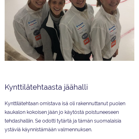
Emma-Lotta Laakso (oik.), Natalia Brave, Vilma Virnes ja Viivi Hyttinen.
Kynttilätehtaasta jäähalli
Kynttilätehtaan omistava isä oli rakennuttanut puolen
kaukalon kokoisen jään jo käytöstä poistuneeseen
tehdashalliin. Se odotti tytärtä ja tämän suomalaisia
ystäviä käynnistämään valmennuksen.