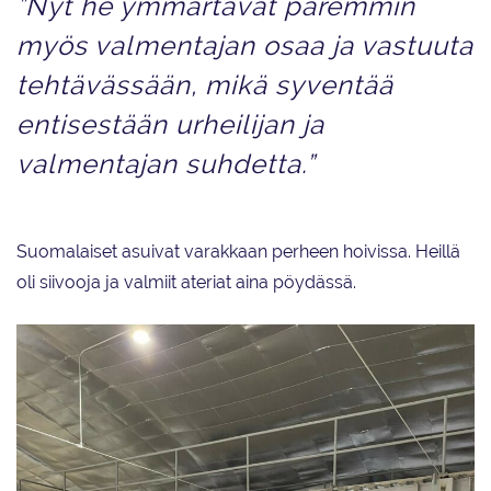
”Nyt he ymmärtävät paremmin
myös valmentajan osaa ja vastuuta
tehtävässään, mikä syventää
entisestään urheilijan ja
valmentajan suhdetta.”
Suomalaiset asuivat varakkaan perheen hoivissa. Heillä
oli siivooja ja valmiit ateriat aina pöydässä.