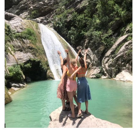
Joensuulaiset Emma-Lotta Laakso, Vilma Virnes ja Viivi Hyttinen ehtivät