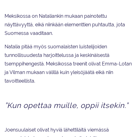
nauttia myös Meksikon lämmöstä ja paikallisista nähtävyyksistä
valmennuspestinsä aikana.
Meksikossa on Nataliankin mukaan painotettu
näyttävyyttä, eikä niinkään elementtien puhtautta, jota
Suomessa vaaditaan.
Natalia pitää myös suomalaisten luistelijoiden
tunnollisuudesta harjoittelussa ja keskinäisestä
tsemppihengestä. Meksikossa treenit olivat Emma-Lotan
ja Vilman mukaan välillä kuin yleisöjäätä eikä niin
tavoitteellista.
”Kun opettaa muille, oppii itsekin.”
Joensuulaiset olivat hyviä lähettiläitä viemässä