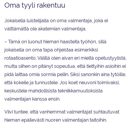
Oma tyyli rakentuu
Jokaisella luistelijalla on oma valmentaja, joka ei
välttämättä ole akatemian valmentaja.
– Tämä on luonut hieman haasteita työhön, sillä
jokaisella on oma tapa ohjeistaa esimerkiksi
rotaatioasento. Välillä olen aivan eri mieltä opetustyylistä,
mutta siihen on pitänyt sopeutua, että tiettyihin asioihin ei
pidä laittaa omia sormia peliin. Siksi sanonkin aina tytöille,
että kokeile ja tunnustele. Jos koet neuvoni toimivaksi,
keskustele mahdollisista tekniikkamuutoksista
valmentajan kanssa ensin.
Viivi tuntee, että vanhemmat valmentajat suhtautuvat
hieman epäilevästi nuoren valmentajan taitoihin.