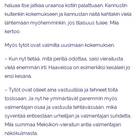
haluaa itse jatkaa uraansa kotiin palattuaan. Kannustin
kuitenkin kokemukseen ja kannustan näitä kahtakin vielä
lähtemään myöhemminkin, jos tilaisuus tulee, Miia
kertoo.
Myös tytöt ovat valmiita uusimaan kokemuksen.
– Kun nyt tietää, mitä perillä odottaa, saisi vierailusta
vielä enemmän irti. Haaveissa on esimerkiksi kesäleiri jo
ensi kesänä.
– Tytöt ovat olleet aina vastuullisia ja tehneet töitä
tosissaan. Ja nyt he ymmärtävät paremmin myös
valmentajan osaa ja vastuuta tehtävässään, mikä
syventää entisestään urheilijan ja valmentajan suhdetta,
Miia summaa Meksikon-vierailun antia valmentajan
näkökulmasta.