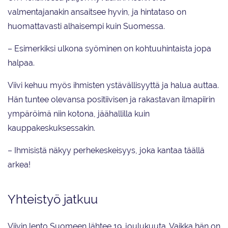
valmentajanakin ansaitsee hyvin, ja hintataso on
huomattavasti alhaisempi kuin Suomessa.
– Esimerkiksi ulkona syöminen on kohtuuhintaista jopa
halpaa.
Viivi kehuu myös ihmisten ystävällisyyttä ja halua auttaa.
Hän tuntee olevansa positiivisen ja rakastavan ilmapiirin
ympäröimä niin kotona, jäähallilla kuin
kauppakeskuksessakin.
– Ihmisistä näkyy perhekeskeisyys, joka kantaa täällä
arkea!
Yhteistyö jatkuu
Viivin lento Suomeen lähtee 19. joulukuuta. Vaikka hän on