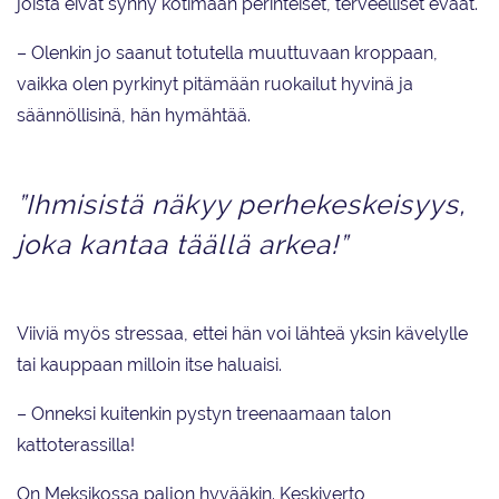
joista eivät synny kotimaan perinteiset, terveelliset eväät.
– Olenkin jo saanut totutella muuttuvaan kroppaan,
vaikka olen pyrkinyt pitämään ruokailut hyvinä ja
säännöllisinä, hän hymähtää.
”Ihmisistä näkyy perhekeskeisyys,
joka kantaa täällä arkea!”
Viiviä myös stressaa, ettei hän voi lähteä yksin kävelylle
tai kauppaan milloin itse haluaisi.
– Onneksi kuitenkin pystyn treenaamaan talon
kattoterassilla!
On Meksikossa paljon hyvääkin. Keskiverto