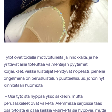
Viivi Hyttinen ja Natalia Brave pukivat vanhat kilpailuasunsa päälle, kun
valmentajat pääsivät esittämään taitojaan leirinäytöksessä.
Tytöt ovat todella motivoituneita ja innokkaita, ja he
yrittävät aina toteuttaa valmentajan pyytämät
korjaukset. Vaikka luistelijat kehittyvät nopeasti, pienenä
ongelmana on perusluistelun puutteellisuus, johon nyt
kiinnitetään huomiota.
– Osa tytöistä hyppää yksöisakselin, mutta
perusaskeleet ovat vaikeita. Alemmissa sarjoissa taas
osa tytöistä ei osaa kaikkia yksinkertaisia hyppyjä, mutta