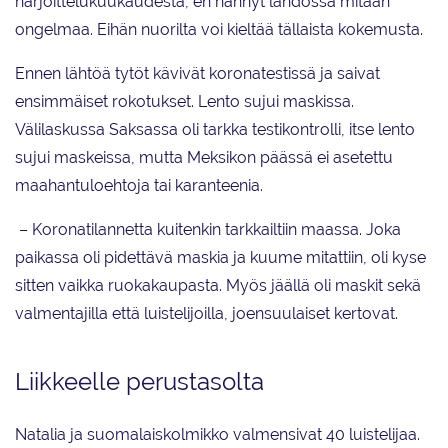
harjoittelukuukaudesta, en nähnyt lähdössä mitään
ongelmaa. Eihän nuorilta voi kieltää tällaista kokemusta.
Ennen lähtöä tytöt kävivät koronatestissä ja saivat
ensimmäiset rokotukset. Lento sujui maskissa.
Välilaskussa Saksassa oli tarkka testikontrolli, itse lento
sujui maskeissa, mutta Meksikon päässä ei asetettu
maahantuloehtoja tai karanteenia.
– Koronatilannetta kuitenkin tarkkailtiin maassa. Joka
paikassa oli pidettävä maskia ja kuume mitattiin, oli kyse
sitten vaikka ruokakaupasta. Myös jäällä oli maskit sekä
valmentajilla että luistelijoilla, joensuulaiset kertovat.
Liikkeelle perustasolta
Natalia ja suomalaiskolmikko valmensivat 40 luistelijaa.