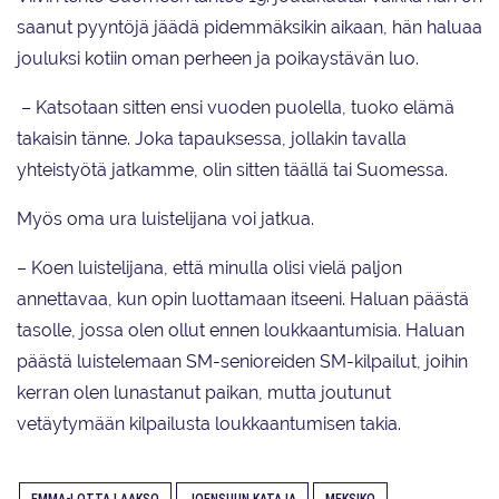
saanut pyyntöjä jäädä pidemmäksikin aikaan, hän haluaa
jouluksi kotiin oman perheen ja poikaystävän luo.
– Katsotaan sitten ensi vuoden puolella, tuoko elämä
takaisin tänne. Joka tapauksessa, jollakin tavalla
yhteistyötä jatkamme, olin sitten täällä tai Suomessa.
Myös oma ura luistelijana voi jatkua.
– Koen luistelijana, että minulla olisi vielä paljon
annettavaa, kun opin luottamaan itseeni. Haluan päästä
tasolle, jossa olen ollut ennen loukkaantumisia. Haluan
päästä luistelemaan SM-senioreiden SM-kilpailut, joihin
kerran olen lunastanut paikan, mutta joutunut
vetäytymään kilpailusta loukkaantumisen takia.
EMMA-LOTTA LAAKSO
JOENSUUN KATAJA
MEKSIKO