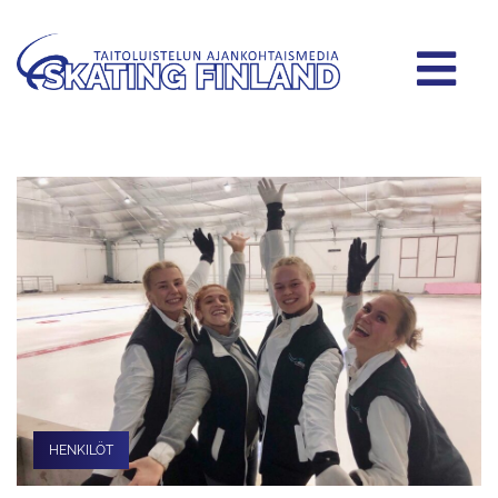
HENKILÖT