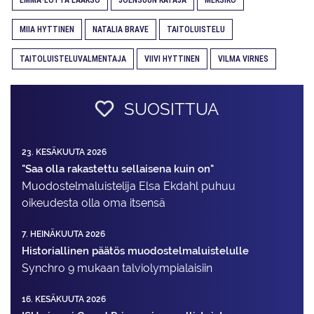
MIIA HYTTINEN
NATALIA BRAVE
TAITOLUISTELU
TAITOLUISTELUVALMENTAJA
VIIVI HYTTINEN
VILMA VIRNES
SUOSITTUA
23. KESÄKUUTA 2026
"Saa olla rakastettu sellaisena kuin on"
Muodostelma­luistelija Elsa Ekdahl puhuu
oikeudesta olla oma itsensä
7. HEINÄKUUTA 2026
Historiallinen päätös muodostelmaluistelulle
Synchro 9 mukaan talviolympialaisiin
16. KESÄKUUTA 2026