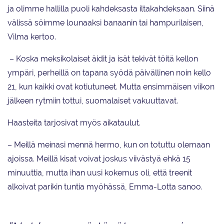
ja olimme hallilla puoli kahdeksasta iltakahdeksaan. Siinä
välissä söimme lounaaksi banaanin tai hampurilaisen,
Vilma kertoo.
– Koska meksikolaiset äidit ja isät tekivät töitä kellon
ympäri, perheillä on tapana syödä päivällinen noin kello
21, kun kaikki ovat kotiutuneet. Mutta ensimmäisen viikon
jälkeen rytmiin tottui, suomalaiset vakuuttavat.
Haasteita tarjosivat myös aikataulut.
– Meillä meinasi mennä hermo, kun on totuttu olemaan
ajoissa. Meillä kisat voivat joskus viivästyä ehkä 15
minuuttia, mutta ihan uusi kokemus oli, että treenit
alkoivat parikin tuntia myöhässä, Emma-Lotta sanoo.