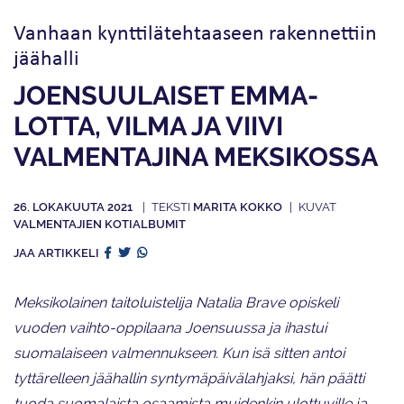
Vanhaan kynttilätehtaaseen rakennettiin
jäähalli
JOENSUULAISET EMMA-
LOTTA, VILMA JA VIIVI
VALMENTAJINA MEKSIKOSSA
26. LOKAKUUTA 2021
MARITA KOKKO
VALMENTAJIEN KOTIALBUMIT
JAA ARTIKKELI
Meksikolainen taitoluistelija Natalia Brave opiskeli
vuoden vaihto-oppilaana Joensuussa ja ihastui
suomalaiseen valmennukseen. Kun isä sitten antoi
tyttärelleen jäähallin syntymäpäivälahjaksi, hän päätti
tuoda suomalaista osaamista muidenkin ulottuville ja