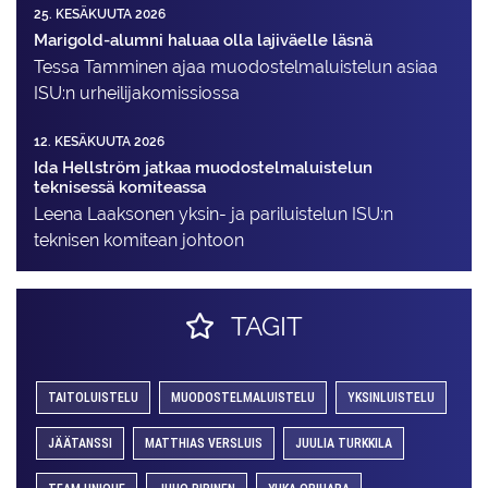
25. KESÄKUUTA 2026
Marigold-alumni haluaa olla lajiväelle läsnä
Tessa Tamminen ajaa muodostelma­luistelun asiaa
ISU:n urheilija­komissiossa
12. KESÄKUUTA 2026
Ida Hellström jatkaa muodostelmaluistelun
teknisessä komiteassa
Leena Laaksonen yksin- ja pariluistelun ISU:n
teknisen komitean johtoon
TAGIT
TAITOLUISTELU
MUODOSTELMALUISTELU
YKSINLUISTELU
JÄÄTANSSI
MATTHIAS VERSLUIS
JUULIA TURKKILA