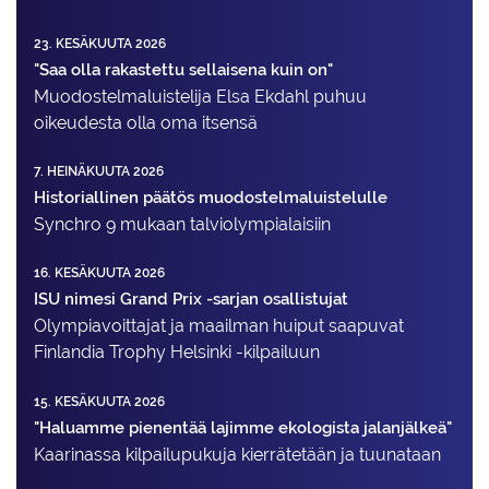
23. KESÄKUUTA 2026
"Saa olla rakastettu sellaisena kuin on"
Muodostelma­luistelija Elsa Ekdahl puhuu
oikeudesta olla oma itsensä
7. HEINÄKUUTA 2026
Historiallinen päätös muodostelmaluistelulle
Synchro 9 mukaan talviolympialaisiin
16. KESÄKUUTA 2026
ISU nimesi Grand Prix -sarjan osallistujat
Olympiavoittajat ja maailman huiput saapuvat
Finlandia Trophy Helsinki -kilpailuun
15. KESÄKUUTA 2026
"Haluamme pienentää lajimme ekologista jalanjälkeä"
Kaarinassa kilpailupukuja kierrätetään ja tuunataan