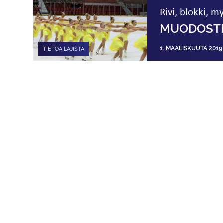
Rivi, blokki, myl
MUODOSTE
1. MAALISKUUTA 2019
TIETOA LAJISTA