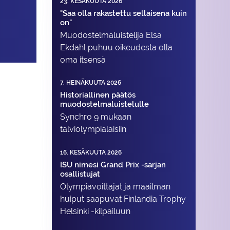
23. KESÄKUUTA 2026
"Saa olla rakastettu sellaisena kuin
on"
Muodostelma­luistelija Elsa
Ekdahl puhuu oikeudesta olla
oma itsensä
7. HEINÄKUUTA 2026
Historiallinen päätös
muodostelmaluistelulle
Synchro 9 mukaan
talviolympialaisiin
16. KESÄKUUTA 2026
ISU nimesi Grand Prix -sarjan
osallistujat
Olympiavoittajat ja maailman
huiput saapuvat Finlandia Trophy
Helsinki -kilpailuun