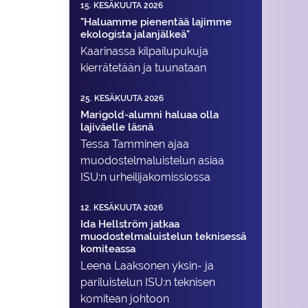
15. KESÄKUUTA 2026
"Haluamme pienentää lajimme
ekologista jalanjälkeä"
Kaarinassa kilpailupukuja
kierrätetään ja tuunataan
25. KESÄKUUTA 2026
Marigold-alumni haluaa olla
lajiväelle läsnä
Tessa Tamminen ajaa
muodostelma­luistelun asiaa
ISU:n urheilija­komissiossa
12. KESÄKUUTA 2026
Ida Hellström jatkaa
muodostelmaluistelun teknisessä
komiteassa
Leena Laaksonen yksin- ja
pariluistelun ISU:n teknisen
komitean johtoon