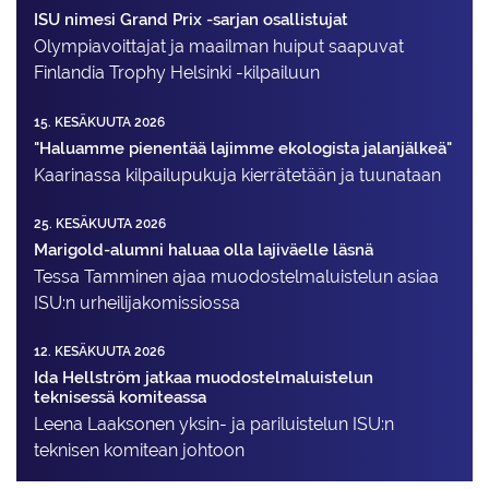
ISU nimesi Grand Prix -sarjan osallistujat
Olympiavoittajat ja maailman huiput saapuvat
Finlandia Trophy Helsinki -kilpailuun
15. KESÄKUUTA 2026
"Haluamme pienentää lajimme ekologista jalanjälkeä"
Kaarinassa kilpailupukuja kierrätetään ja tuunataan
25. KESÄKUUTA 2026
Marigold-alumni haluaa olla lajiväelle läsnä
Tessa Tamminen ajaa muodostelma­luistelun asiaa
ISU:n urheilija­komissiossa
12. KESÄKUUTA 2026
Ida Hellström jatkaa muodostelmaluistelun
teknisessä komiteassa
Leena Laaksonen yksin- ja pariluistelun ISU:n
teknisen komitean johtoon