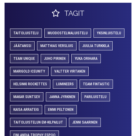
TAGIT
TAITOLUISTELU
MUODOSTELMALUISTELU
YKSINLUISTELU
JÄÄTANSSI
MATTHIAS VERSLUIS
JUULIA TURKKILA
TEAM UNIQUE
JUHO PIRINEN
YUKA ORIHARA
MARIGOLD ICEUNITY
VALTTER VIRTANEN
HELSINKI ROCKETTES
LUMINEERS
TEAM FINTASTIC
MAKAR SUNTSEV
JANNA JYRKINEN
PARILUISTELU
KAISA ARRATEIG
EMMI PELTONEN
TAITOLUISTELUN EM-KILPAILUT
JENNI SAARINEN
FINLANDIA TROPHY ESPOO