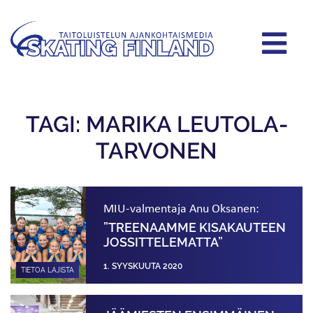
TAGI: MARIKA LEUTOLA-
TARVONEN
MIU-valmentaja Anu Oksanen:
”TREENAAMME KISAKAUTEEN
JOSSITTELE­MATTA”
1. SYYSKUUTA 2020
TIETOA LAJISTA