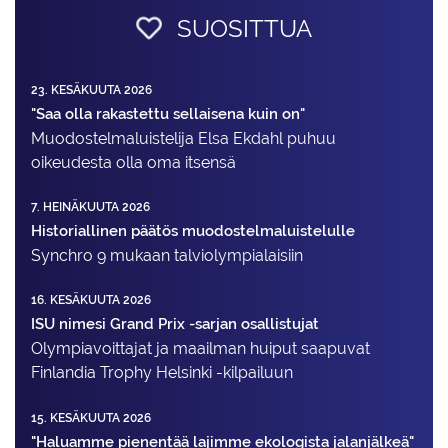
SUOSITTUA
23. KESÄKUUTA 2026
"Saa olla rakastettu sellaisena kuin on"
Muodostelma­luistelija Elsa Ekdahl puhuu
oikeudesta olla oma itsensä
7. HEINÄKUUTA 2026
Historiallinen päätös muodostelmaluistelulle
Synchro 9 mukaan talviolympialaisiin
16. KESÄKUUTA 2026
ISU nimesi Grand Prix -sarjan osallistujat
Olympiavoittajat ja maailman huiput saapuvat
Finlandia Trophy Helsinki -kilpailuun
15. KESÄKUUTA 2026
"Haluamme pienentää lajimme ekologista jalanjälkeä"