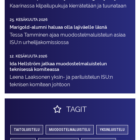
Kaarinassa kilpailupukuja kierrätetään ja tuunataan
25. KESÄKUUTA 2026
Marigold-alumni haluaa olla lajiväelle läsnä
Tessa Tamminen ajaa muodostelma­luistelun asiaa
ISU:n urheilija­komissiossa
12. KESÄKUUTA 2026
Ida Hellström jatkaa muodostelmaluistelun
teknisessä komiteassa
Leena Laaksonen yksin- ja pariluistelun ISU:n
teknisen komitean johtoon
TAGIT
TAITOLUISTELU
MUODOSTELMALUISTELU
YKSINLUISTELU