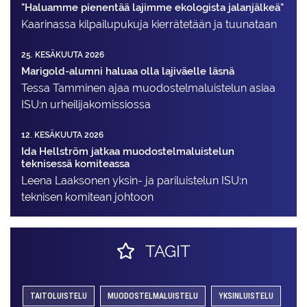
"Haluamme pienentää lajimme ekologista jalanjälkeä"
Kaarinassa kilpailupukuja kierrätetään ja tuunataan
25. KESÄKUUTA 2026
Marigold-alumni haluaa olla lajiväelle läsnä
Tessa Tamminen ajaa muodostelma­luistelun asiaa
ISU:n urheilija­komissiossa
12. KESÄKUUTA 2026
Ida Hellström jatkaa muodostelmaluistelun
teknisessä komiteassa
Leena Laaksonen yksin- ja pariluistelun ISU:n
teknisen komitean johtoon
TAGIT
TAITOLUISTELU
MUODOSTELMALUISTELU
YKSINLUISTELU