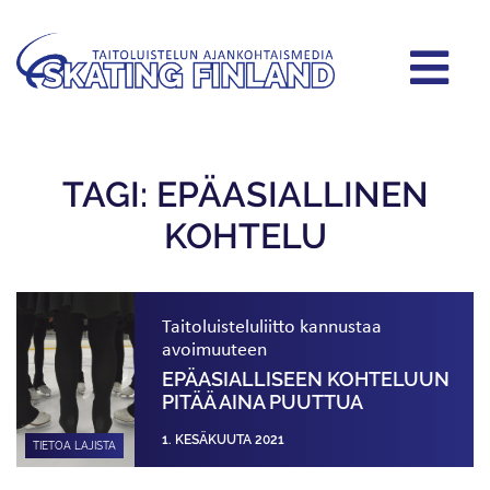
TAGI: EPÄASIALLINEN
KOHTELU
Taitoluisteluliitto kannustaa
avoimuuteen
EPÄASIALLISEEN KOHTELUUN
PITÄÄ AINA PUUTTUA
1. KESÄKUUTA 2021
TIETOA LAJISTA