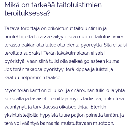
Mikä on tärkeää taitoluistimien
teroituksessa?
Taitava teroittaja on erikoistunut taitoluistimiin ja
huolehtii, että terässä säilyy oikea muoto. Taitoluistimien
terässä päkiän alla tulee olla pientä pyöreyttä. Sitä ei saisi
teroittaa suoraksi. Terän takakulmakaan ei saisi
pyöristyä, vaan siinä tulisi olla selkeä 90 asteen kulma.
Jos terän takaosa pyöristyy, terä kippaa ja luistelija
kaatuu helpommin taakse.
Myös terän kanttien eli ulko- ja sisäreunan tulisi olla yhtä
korkealla ja tasaiset. Teroittaja myös tarkistaa, onko terä
vääntynyt, ja tarvittaessa oikaisee linjaa. Etenkin
yksinluistelijoilla hypyistä tulee paljon painetta terään, ja
terä voi vääntyä banaania muistuttavaan muotoon.