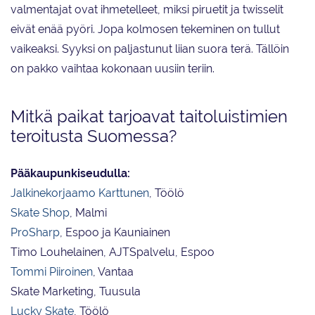
valmentajat ovat ihmetelleet, miksi piruetit ja twisselit
eivät enää pyöri. Jopa kolmosen tekeminen on tullut
vaikeaksi. Syyksi on paljastunut liian suora terä. Tällöin
on pakko vaihtaa kokonaan uusiin teriin.
Mitkä paikat tarjoavat taitoluistimien
teroitusta Suomessa?
Pääkaupunkiseudulla:
Jalkinekorjaamo Karttunen
, Töölö
Skate Shop
, Malmi
ProSharp
, Espoo ja Kauniainen
Timo Louhelainen, AJTSpalvelu, Espoo
Tommi Piiroinen
, Vantaa
Skate Marketing, Tuusula
Lucky Skate
, Töölö