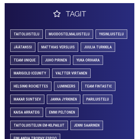
TAGIT
TAITOLUISTELU
MUODOSTELMALUISTELU
YKSINLUISTELU
JÄÄTANSSI
MATTHIAS VERSLUIS
JUULIA TURKKILA
TEAM UNIQUE
JUHO PIRINEN
YUKA ORIHARA
MARIGOLD ICEUNITY
VALTTER VIRTANEN
HELSINKI ROCKETTES
LUMINEERS
TEAM FINTASTIC
MAKAR SUNTSEV
JANNA JYRKINEN
PARILUISTELU
KAISA ARRATEIG
EMMI PELTONEN
TAITOLUISTELUN EM-KILPAILUT
JENNI SAARINEN
FINLANDIA TROPHY ESPOO