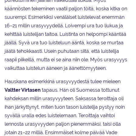
pureutuminen jäähän vaikeuttaa liukua. Myös
käännösten tekeminen vaatii paljon töitä, koska kitka on
suurempi. Esimerkiksi venäläiset luistelevat enemmän
16–21 millin urasyvyydellä. Loivempi ura tuo liukua ja
kehittää luistelijan taitoa. Luistinta on helpompi kääntää
jäällä. Syvä ura tuo luisteluun ääntä, koska se murtaa
jäätä tehokkaasti. Usein puhutaan siitä, että luistelija
raapii piikeillä, mutta ei se aina niin ole. Myös urasyvyys
vaikuttaa luistelun ääneen ja äänettömyyteen.
Hauskana esimerkkinä urasyvyydestä tulee mieleen
Valtter Virtasen
tapaus. Hän oli Suomessa tottunut
kahdeksan millin urasyvyyteen. Saksassa teroittaja oli
ihan järkyttynyt, miten tuon tason luistelija pystyy noin
syvällä uralla edes luistelemaan. Teroittaja vaihtoi
lennosta urasyvyyden paljon pienemmäksi, taisi olla
jotain 21–22 milliä. Ensimmäiset kolme päivää Vade