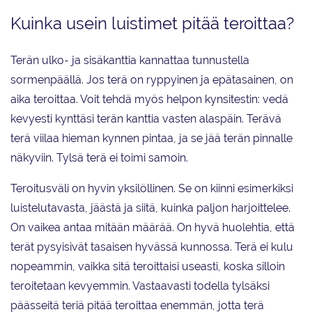
Kuinka usein luistimet pitää teroittaa?
Terän ulko- ja sisäkanttia kannattaa tunnustella
sormenpäällä. Jos terä on ryppyinen ja epätasainen, on
aika teroittaa. Voit tehdä myös helpon kynsitestin: vedä
kevyesti kynttäsi terän kanttia vasten alaspäin. Terävä
terä viilaa hieman kynnen pintaa, ja se jää terän pinnalle
näkyviin. Tylsä terä ei toimi samoin.
Teroitusväli on hyvin yksilöllinen. Se on kiinni esimerkiksi
luistelutavasta, jäästä ja siitä, kuinka paljon harjoittelee.
On vaikea antaa mitään määrää. On hyvä huolehtia, että
terät pysyisivät tasaisen hyvässä kunnossa. Terä ei kulu
nopeammin, vaikka sitä teroittaisi useasti, koska silloin
teroitetaan kevyemmin. Vastaavasti todella tylsäksi
päässeitä teriä pitää teroittaa enemmän, jotta terä