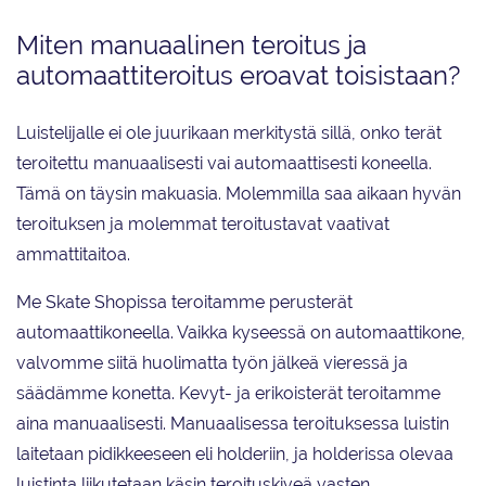
Miten manuaalinen teroitus ja
automaattiteroitus eroavat toisistaan?
Luistelijalle ei ole juurikaan merkitystä sillä, onko terät
teroitettu manuaalisesti vai automaattisesti koneella.
Tämä on täysin makuasia. Molemmilla saa aikaan hyvän
teroituksen ja molemmat teroitustavat vaativat
ammattitaitoa.
Me Skate Shopissa teroitamme perusterät
automaattikoneella. Vaikka kyseessä on automaattikone,
valvomme siitä huolimatta työn jälkeä vieressä ja
säädämme konetta. Kevyt- ja erikoisterät teroitamme
aina manuaalisesti. Manuaalisessa teroituksessa luistin
laitetaan pidikkeeseen eli holderiin, ja holderissa olevaa
luistinta liikutetaan käsin teroituskiveä vasten.