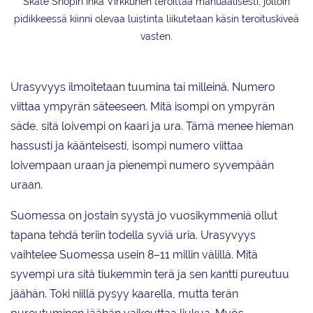
Skate Shopin Inka Virkkunen teroittaa manuaalisesti, jolloin
pidikkeessä kiinni olevaa luistinta liikutetaan käsin teroituskiveä
vasten.
Urasyvyys ilmoitetaan tuumina tai milleinä. Numero
viittaa ympyrän säteeseen. Mitä isompi on ympyrän
säde, sitä loivempi on kaari ja ura. Tämä menee hieman
hassusti ja käänteisesti, isompi numero viittaa
loivempaan uraan ja pienempi numero syvempään
uraan.
Suomessa on jostain syystä jo vuosikymmeniä ollut
tapana tehdä teriin todella syviä uria. Urasyvyys
vaihtelee Suomessa usein 8–11 millin välillä. Mitä
syvempi ura sitä tiukemmin terä ja sen kantti pureutuu
jäähän. Toki niillä pysyy kaarella, mutta terän