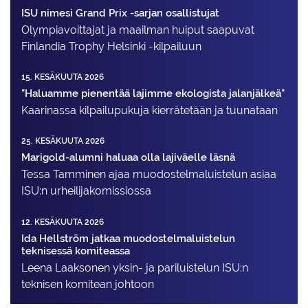
ISU nimesi Grand Prix -sarjan osallistujat
Olympiavoittajat ja maailman huiput saapuvat
Finlandia Trophy Helsinki -kilpailuun
15. KESÄKUUTA 2026
"Haluamme pienentää lajimme ekologista jalanjälkeä"
Kaarinassa kilpailupukuja kierrätetään ja tuunataan
25. KESÄKUUTA 2026
Marigold-alumni haluaa olla lajiväelle läsnä
Tessa Tamminen ajaa muodostelma­luistelun asiaa
ISU:n urheilija­komissiossa
12. KESÄKUUTA 2026
Ida Hellström jatkaa muodostelmaluistelun
teknisessä komiteassa
Leena Laaksonen yksin- ja pariluistelun ISU:n
teknisen komitean johtoon