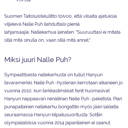
Suomen Taitoluisteluliitto toivoo, että viisaita ajatuksia
viljelevä Nalle Puh ilahduttaisi pieniä
lahjansaajia. Nallekarhua lainaten: ”Suuruuttasi ei mitata
sillä mitä sinulla on, vaan sillä mitä annat.”
Miksi juuri Nalle Puh?
Sympaattisesta nallekarhusta on tullut Hanyun
tavaramerkki. Nalle Puh -hysterian kerrotaan alkaneen jo
vuonna 2010, kun tarkkasilmäiset fanit huomasivat
Hanyun nappaavan nenäliinan Nalle Puh -paketista. Pian
punapaitainen nallekarhu bongattiin myös jään laidalta
seuraamassa Hanyun kilpailusuoritusta. Sotšin
olympialaisissa vuonna 2014 japanilainen ei saanut