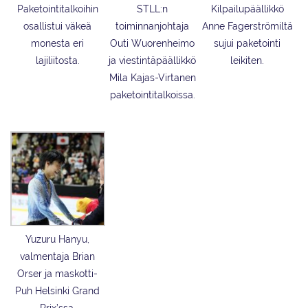
Paketointitalkoihin
STLL:n
Kilpailupäällikkö
osallistui väkeä
toiminnanjohtaja
Anne Fagerströmiltä
monesta eri
Outi Wuorenheimo
sujui paketointi
lajiliitosta.
ja viestintäpäällikkö
leikiten.
Mila Kajas-Virtanen
paketointitalkoissa.
Yuzuru Hanyu,
valmentaja Brian
Orser ja maskotti-
Puh Helsinki Grand
Prix’ssa.