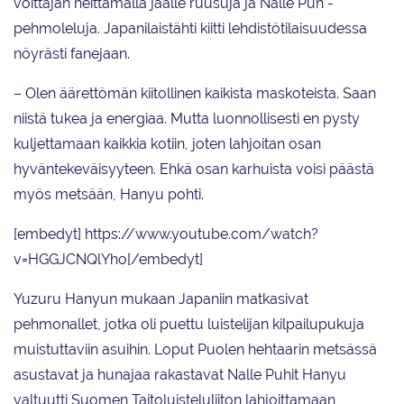
voittajan heittämällä jäälle ruusuja ja Nalle Puh -
pehmoleluja. Japanilaistähti kiitti lehdistötilaisuudessa
nöyrästi fanejaan.
– Olen äärettömän kiitollinen kaikista maskoteista. Saan
niistä tukea ja energiaa. Mutta luonnollisesti en pysty
kuljettamaan kaikkia kotiin, joten lahjoitan osan
hyväntekeväisyyteen. Ehkä osan karhuista voisi päästä
myös metsään, Hanyu pohti.
[embedyt] https://www.youtube.com/watch?
v=HGGJCNQlYho[/embedyt]
Yuzuru Hanyun mukaan Japaniin matkasivat
pehmonallet, jotka oli puettu luistelijan kilpailupukuja
muistuttaviin asuihin. Loput Puolen hehtaarin metsässä
asustavat ja hunajaa rakastavat Nalle Puhit Hanyu
valtuutti Suomen Taitoluisteluliiton lahjoittamaan