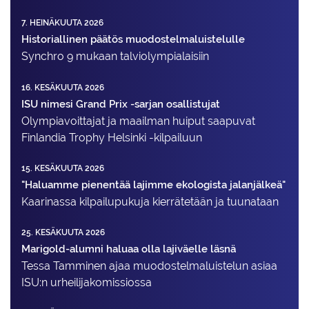
7. HEINÄKUUTA 2026
Historiallinen päätös muodostelmaluistelulle
Synchro 9 mukaan talviolympialaisiin
16. KESÄKUUTA 2026
ISU nimesi Grand Prix -sarjan osallistujat
Olympiavoittajat ja maailman huiput saapuvat
Finlandia Trophy Helsinki -kilpailuun
15. KESÄKUUTA 2026
"Haluamme pienentää lajimme ekologista jalanjälkeä"
Kaarinassa kilpailupukuja kierrätetään ja tuunataan
25. KESÄKUUTA 2026
Marigold-alumni haluaa olla lajiväelle läsnä
Tessa Tamminen ajaa muodostelma­luistelun asiaa
ISU:n urheilija­komissiossa