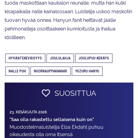
tuoda maskottiaan kaukalon reunalle, mutta hän kulki
kisapaikalla nalle kainalossaan. Luistelija uskoo maskotin
tuovan hyvää onnea. Hanyun fanit heittävät jäälle
pehmonalleja osoittaakeen kunnioitusta ja ihailua
idolilleen.
HYVÄNTEKEVÄISYYS
JOULULAHJA
JOULUPUU-KERÄYS
NALLE PUH
NUORKAUPPAKAMARI
YUZURU HANYU
SUOSITTUA
23. KESÄKUUTA 2026
"Saa olla rakastettu sellaisena kuin on"
Muodostelma­luistelija Elsa Ekdahl puhuu
oikeudesta olla oma itsensä