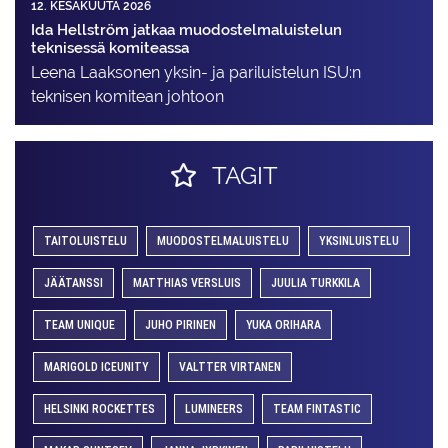
12. KESÄKUUTA 2026
Ida Hellström jatkaa muodostelmaluistelun
teknisessä komiteassa
Leena Laaksonen yksin- ja pariluistelun ISU:n
teknisen komitean johtoon
TAGIT
TAITOLUISTELU
MUODOSTELMALUISTELU
YKSINLUISTELU
JÄÄTANSSI
MATTHIAS VERSLUIS
JUULIA TURKKILA
TEAM UNIQUE
JUHO PIRINEN
YUKA ORIHARA
MARIGOLD ICEUNITY
VALTTER VIRTANEN
HELSINKI ROCKETTES
LUMINEERS
TEAM FINTASTIC