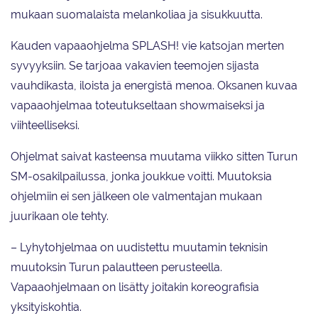
mukaan suomalaista melankoliaa ja sisukkuutta.
Kauden vapaaohjelma SPLASH! vie katsojan merten
syvyyksiin. Se tarjoaa vakavien teemojen sijasta
vauhdikasta, iloista ja energistä menoa. Oksanen kuvaa
vapaaohjelmaa toteutukseltaan showmaiseksi ja
viihteelliseksi.
Ohjelmat saivat kasteensa muutama viikko sitten Turun
SM-osakilpailussa, jonka joukkue voitti. Muutoksia
ohjelmiin ei sen jälkeen ole valmentajan mukaan
juurikaan ole tehty.
– Lyhytohjelmaa on uudistettu muutamin teknisin
muutoksin Turun palautteen perusteella.
Vapaaohjelmaan on lisätty joitakin koreografisia
yksityiskohtia.