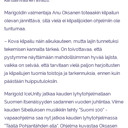
kansainvälinen avaus.
Marigoldin valmentaja Anu Oksanen toteaakin kilpailun
olevan jännittävä, sillä vielä ei kilpailijoiden ohjelmiin ole
tuntumaa.
– Kova kilpailu näin alkukauteen, mutta lajin tunnetuksi
tekemisen kannalta tärkeä. On toivottavaa, että
pystymme näyttämään mahdollisimman hyvää lajista,
vaikka on selvää, että tarvitaan vielä paljon harjoitusten
ja kilpailujen tuomia toistoja ja tarkennuksia, ennen kuin
päästään huipputuloksiin.
Marigold IceUnity jatkaa kauden lyhytohjelmallaan
Suomen itsenäisyyden sadannen vuoden juhlintaa. Viime
kauden Sibeliuksen musiikkiin tehty ”Suomi 100” -
vapaaohjelma saa nyt jatkoa kauden lyhytohjelmassa
”Täällä Pohjantähden alla”. Ohjelma kuvastaa Oksasen