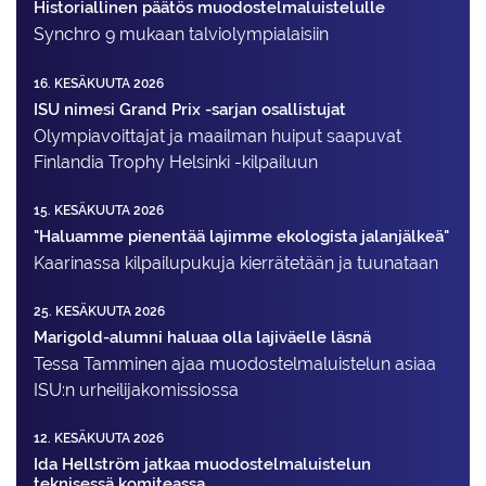
Historiallinen päätös muodostelmaluistelulle
Synchro 9 mukaan talviolympialaisiin
16. KESÄKUUTA 2026
ISU nimesi Grand Prix -sarjan osallistujat
Olympiavoittajat ja maailman huiput saapuvat
Finlandia Trophy Helsinki -kilpailuun
15. KESÄKUUTA 2026
"Haluamme pienentää lajimme ekologista jalanjälkeä"
Kaarinassa kilpailupukuja kierrätetään ja tuunataan
25. KESÄKUUTA 2026
Marigold-alumni haluaa olla lajiväelle läsnä
Tessa Tamminen ajaa muodostelma­luistelun asiaa
ISU:n urheilija­komissiossa
12. KESÄKUUTA 2026
Ida Hellström jatkaa muodostelmaluistelun
teknisessä komiteassa