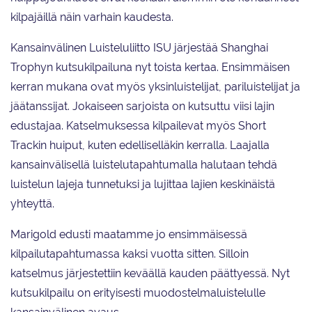
kilpajäillä näin varhain kaudesta.
Kansainvälinen Luisteluliitto ISU järjestää Shanghai
Trophyn kutsukilpailuna nyt toista kertaa. Ensimmäisen
kerran mukana ovat myös yksinluistelijat, pariluistelijat ja
jäätanssijat. Jokaiseen sarjoista on kutsuttu viisi lajin
edustajaa. Katselmuksessa kilpailevat myös Short
Trackin huiput, kuten edelliselläkin kerralla. Laajalla
kansainvälisellä luistelutapahtumalla halutaan tehdä
luistelun lajeja tunnetuksi ja lujittaa lajien keskinäistä
yhteyttä.
Marigold edusti maatamme jo ensimmäisessä
kilpailutapahtumassa kaksi vuotta sitten. Silloin
katselmus järjestettiin keväällä kauden päättyessä. Nyt
kutsukilpailu on erityisesti muodostelmaluistelulle