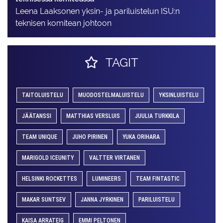
Leena Laaksonen yksin- ja pariluistelun ISU:n
teknisen komitean johtoon
TAGIT
TAITOLUISTELU
MUODOSTELMALUISTELU
YKSINLUISTELU
JÄÄTANSSI
MATTHIAS VERSLUIS
JUULIA TURKKILA
TEAM UNIQUE
JUHO PIRINEN
YUKA ORIHARA
MARIGOLD ICEUNITY
VALTTER VIRTANEN
HELSINKI ROCKETTES
LUMINEERS
TEAM FINTASTIC
MAKAR SUNTSEV
JANNA JYRKINEN
PARILUISTELU
KAISA ARRATEIG
EMMI PELTONEN