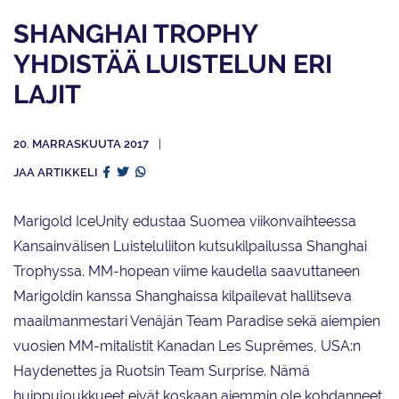
SHANGHAI TROPHY
YHDISTÄÄ LUISTELUN ERI
LAJIT
20. MARRASKUUTA 2017
JAA ARTIKKELI
Marigold IceUnity edustaa Suomea viikonvaihteessa
Kansainvälisen Luisteluliiton kutsukilpailussa Shanghai
Trophyssa. MM-hopean viime kaudella saavuttaneen
Marigoldin kanssa Shanghaissa kilpailevat hallitseva
maailmanmestari Venäjän Team Paradise sekä aiempien
vuosien MM-mitalistit Kanadan Les Suprêmes, USA:n
Haydenettes ja Ruotsin Team Surprise. Nämä
huippujoukkueet eivät koskaan aiemmin ole kohdanneet