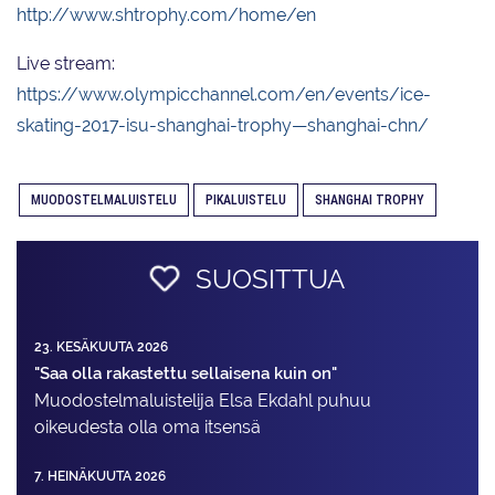
http://www.shtrophy.com/home/en
Live stream:
https://www.olympicchannel.com/en/events/ice-
skating-2017-isu-shanghai-trophy—shanghai-chn/
MUODOSTELMALUISTELU
PIKALUISTELU
SHANGHAI TROPHY
SUOSITTUA
23. KESÄKUUTA 2026
"Saa olla rakastettu sellaisena kuin on"
Muodostelma­luistelija Elsa Ekdahl puhuu
oikeudesta olla oma itsensä
7. HEINÄKUUTA 2026