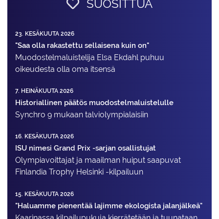
SUOSITTUA
23. KESÄKUUTA 2026
"Saa olla rakastettu sellaisena kuin on"
Muodostelma­luistelija Elsa Ekdahl puhuu
oikeudesta olla oma itsensä
7. HEINÄKUUTA 2026
Historiallinen päätös muodostelmaluistelulle
Synchro 9 mukaan talviolympialaisiin
16. KESÄKUUTA 2026
ISU nimesi Grand Prix -sarjan osallistujat
Olympiavoittajat ja maailman huiput saapuvat
Finlandia Trophy Helsinki -kilpailuun
15. KESÄKUUTA 2026
"Haluamme pienentää lajimme ekologista jalanjälkeä"
Kaarinassa kilpailupukuja kierrätetään ja tuunataan