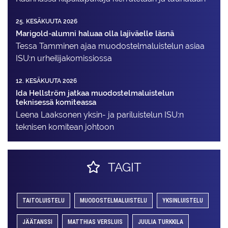
25. KESÄKUUTA 2026
Marigold-alumni haluaa olla lajiväelle läsnä
Tessa Tamminen ajaa muodostelma­luistelun asiaa
ISU:n urheilija­komissiossa
12. KESÄKUUTA 2026
Ida Hellström jatkaa muodostelmaluistelun
teknisessä komiteassa
Leena Laaksonen yksin- ja pariluistelun ISU:n
teknisen komitean johtoon
TAGIT
TAITOLUISTELU
MUODOSTELMALUISTELU
YKSINLUISTELU
JÄÄTANSSI
MATTHIAS VERSLUIS
JUULIA TURKKILA