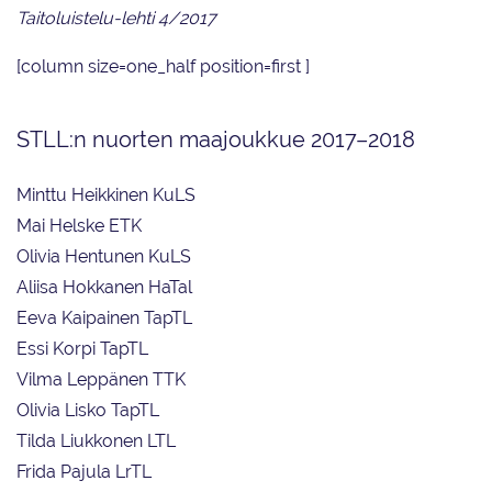
Taitoluistelu-lehti 4/2017
[column size=one_half position=first ]
STLL:n nuorten maajoukkue 2017–2018
Minttu Heikkinen KuLS
Mai Helske ETK
Olivia Hentunen KuLS
Aliisa Hokkanen HaTal
Eeva Kaipainen TapTL
Essi Korpi TapTL
Vilma Leppänen TTK
Olivia Lisko TapTL
Tilda Liukkonen LTL
Frida Pajula LrTL