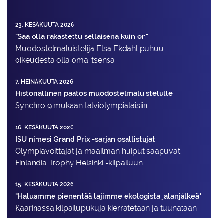
23. KESÄKUUTA 2026
"Saa olla rakastettu sellaisena kuin on"
Muodostelma­luistelija Elsa Ekdahl puhuu
oikeudesta olla oma itsensä
7. HEINÄKUUTA 2026
Historiallinen päätös muodostelmaluistelulle
Synchro 9 mukaan talviolympialaisiin
16. KESÄKUUTA 2026
ISU nimesi Grand Prix -sarjan osallistujat
Olympiavoittajat ja maailman huiput saapuvat
Finlandia Trophy Helsinki -kilpailuun
15. KESÄKUUTA 2026
"Haluamme pienentää lajimme ekologista jalanjälkeä"
Kaarinassa kilpailupukuja kierrätetään ja tuunataan