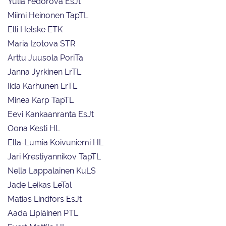
Yulia Fedorova EsJt
Miimi Heinonen TapTL
Elli Helske ETK
Maria Izotova STR
Arttu Juusola PoriTa
Janna Jyrkinen LrTL
Iida Karhunen LrTL
Minea Karp TapTL
Eevi Kankaanranta EsJt
Oona Kesti HL
Ella-Lumia Koivuniemi HL
Jari Krestiyannikov TapTL
Nella Lappalainen KuLS
Jade Leikas LeTal
Matias Lindfors EsJt
Aada Lipiäinen PTL