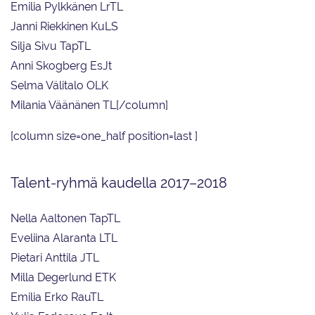
Emilia Pylkkänen LrTL
Janni Riekkinen KuLS
Silja Sivu TapTL
Anni Skogberg EsJt
Selma Välitalo OLK
Milania Väänänen TL[/column]
[column size=one_half position=last ]
Talent-ryhmä kaudella 2017–2018
Nella Aaltonen TapTL
Eveliina Alaranta LTL
Pietari Anttila JTL
Milla Degerlund ETK
Emilia Erko RauTL