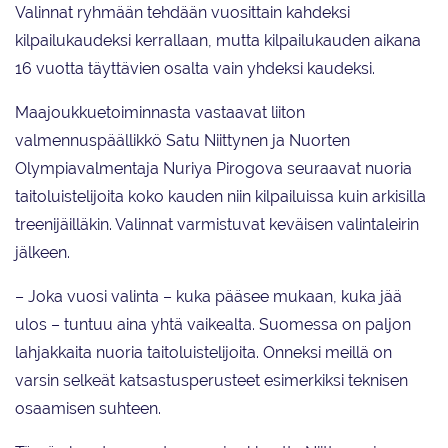
Valinnat ryhmään tehdään vuosittain kahdeksi
kilpailukaudeksi kerrallaan, mutta kilpailukauden aikana
16 vuotta täyttävien osalta vain yhdeksi kaudeksi.
Maajoukkuetoiminnasta vastaavat liiton
valmennuspäällikkö Satu Niittynen ja Nuorten
Olympiavalmentaja Nuriya Pirogova seuraavat nuoria
taitoluistelijoita koko kauden niin kilpailuissa kuin arkisilla
treenijäilläkin. Valinnat varmistuvat keväisen valintaleirin
jälkeen.
– Joka vuosi valinta – kuka pääsee mukaan, kuka jää
ulos – tuntuu aina yhtä vaikealta. Suomessa on paljon
lahjakkaita nuoria taitoluistelijoita. Onneksi meillä on
varsin selkeät katsastusperusteet esimerkiksi teknisen
osaamisen suhteen.