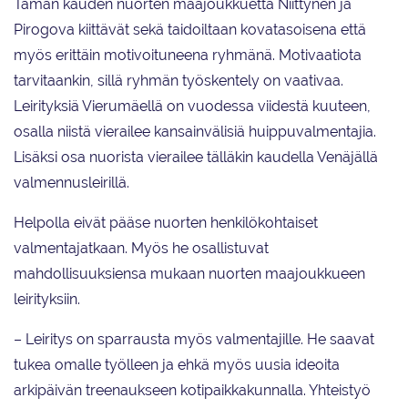
Tämän kauden nuorten maajoukkuetta Niittynen ja
Pirogova kiittävät sekä taidoiltaan kovatasoisena että
myös erittäin motivoituneena ryhmänä. Motivaatiota
tarvitaankin, sillä ryhmän työskentely on vaativaa.
Leirityksiä Vierumäellä on vuodessa viidestä kuuteen,
osalla niistä vierailee kansainvälisiä huippuvalmentajia.
Lisäksi osa nuorista vierailee tälläkin kaudella Venäjällä
valmennusleirillä.
Helpolla eivät pääse nuorten henkilökohtaiset
valmentajatkaan. Myös he osallistuvat
mahdollisuuksiensa mukaan nuorten maajoukkueen
leirityksiin.
– Leiritys on sparrausta myös valmentajille. He saavat
tukea omalle työlleen ja ehkä myös uusia ideoita
arkipäivän treenaukseen kotipaikkakunnalla. Yhteistyö