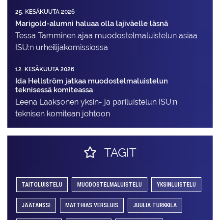
25. KESÄKUUTA 2026
Marigold-alumni haluaa olla lajiväelle läsnä
Tessa Tamminen ajaa muodostelma­luistelun asiaa
ISU:n urheilija­komissiossa
12. KESÄKUUTA 2026
Ida Hellström jatkaa muodostelmaluistelun
teknisessä komiteassa
Leena Laaksonen yksin- ja pariluistelun ISU:n
teknisen komitean johtoon
TAGIT
TAITOLUISTELU
MUODOSTELMALUISTELU
YKSINLUISTELU
JÄÄTANSSI
MATTHIAS VERSLUIS
JUULIA TURKKILA