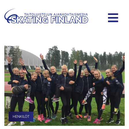
HENKILÖT