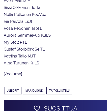
Evert Mattila HL
Sissi Oikkonen RoiTa
Nella Pelkonen KooVee
Ria Päivölä EsJt
Rosa Reponen TapTL
Aurora Sammelvuo KuLS
My Stolt PTL
Gustaf Storbjörk SeiTL
Katriina Tallo MJT
Alisa Turunen KuLS
[/column]
JUNIORIT
MAAJOUKKUE
TAITOLUISTELU
SUOSITTUA