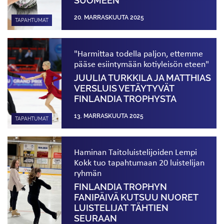
SUOMEEN
20. MARRASKUUTA 2025
TAPAHTUMAT
"Harmittaa todella paljon, ettemme
pääse esiintymään kotiyleisön eteen"
JUULIA TURKKILA JA MATTHIAS
VERSLUIS VETÄYTYVÄT
FINLANDIA TROPHYSTA
13. MARRASKUUTA 2025
TAPAHTUMAT
Haminan Taitoluistelijoiden Lempi
Kokk tuo tapahtumaan 20 luistelijan
ryhmän
FINLANDIA TROPHYN
FANIPÄIVÄ KUTSUU NUORET
LUISTELIJAT TÄHTIEN
SEURAAN