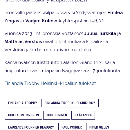
Pronssille jäätanssikilpailussa ylsi Yhdysvaltojen
Emilea
Zingas
ja
Vadym
Kolesnik
yhteispistein 196,02.
Vuonna 2023 EM-pronssia voittaneet
Juulia Turkkila
ja
Matthias Versluis
eivät olleet mukana kilpailussa
Versluisin jalan hermojuurivamman takia.
Kansainvälisen luisteluliiton alainen Grand Prix -sarja
huipentuu finaaliin Japanin Nagoyassa 4.-7. joulukuuta.
Finlandia Trophy Helsinki -kilpailun tulokset.
FINLANDIA TROPHY
FINLANDIA TROPHY HELSINKI 2025
GUILLAUME CIZERON
JUHO PIRINEN
JÄÄTANSSI
LAURENCE FOURNIER BEAUDRY
PAUL POIRIER
PIPER GILLES