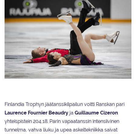
Yuka Orihara ja Juho Pirinen KUVA Elina Paasonen
Finlandia Trophyn jäätanssikilpailun voitti Ranskan pari
Laurence Fournier Beaudry
ja
Guillaume Cizeron
yhteispistein 204,18. Parin vapaatanssin intensiivinen
tunnelma, vahva liuku ja upea askeltekniikka saivat