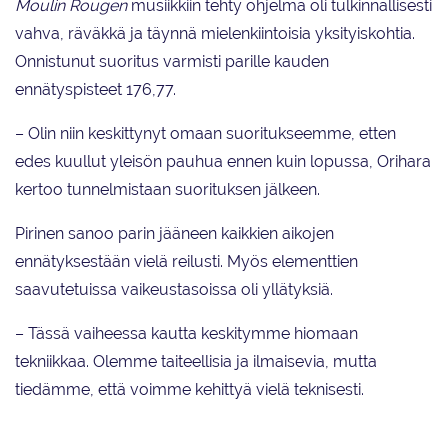
Moulin Rougen
musiikkiin tehty ohjelma oli tulkinnallisesti
vahva, räväkkä ja täynnä mielenkiintoisia yksityiskohtia.
Onnistunut suoritus varmisti parille kauden
ennätyspisteet 176,77.
– Olin niin keskittynyt omaan suoritukseemme, etten
edes kuullut yleisön pauhua ennen kuin lopussa, Orihara
kertoo tunnelmistaan suorituksen jälkeen.
Pirinen sanoo parin jääneen kaikkien aikojen
ennätyksestään vielä reilusti. Myös elementtien
saavutetuissa vaikeustasoissa oli yllätyksiä.
– Tässä vaiheessa kautta keskitymme hiomaan
tekniikkaa. Olemme taiteellisia ja ilmaisevia, mutta
tiedämme, että voimme kehittyä vielä teknisesti.