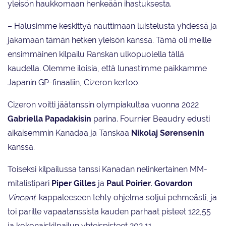
yleisön haukkomaan henkeään ihastuksesta.
– Halusimme keskittyä nauttimaan luistelusta yhdessä ja
jakamaan tämän hetken yleisön kanssa. Tämä oli meille
ensimmäinen kilpailu Ranskan ulkopuolella tällä
kaudella. Olemme iloisia, että lunastimme paikkamme
Japanin GP-finaaliin, Cizeron kertoo.
Cizeron voitti jäätanssin olympiakultaa vuonna 2022
Gabriella Papadakisin
parina. Fournier Beaudry edusti
aikaisemmin Kanadaa ja Tanskaa
Nikolaj Sørensenin
kanssa.
Toiseksi kilpailussa tanssi Kanadan nelinkertainen MM-
mitalistipari
Piper Gilles
ja
Paul Poirier
.
Govardon
Vincent
-kappaleeseen tehty ohjelma soljui pehmeästi, ja
toi parille vapaatanssista kauden parhaat pisteet 122,55
ja kokonaiskilpailun yhteispisteet 202,11.