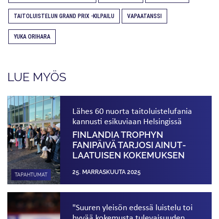
TAITOLUISTELUN GRAND PRIX -KILPAILU
VAPAATANSSI
YUKA ORIHARA
LUE MYÖS
Lähes 60 nuorta taitoluistelufania
kannusti esikuviaan Helsingissä
FINLANDIA TROPHYN
FANIPÄIVÄ TARJOSI AINUT­
LAATUISEN KOKEMUKSEN
25. MARRASKUUTA 2025
TAPAHTUMAT
"Suuren yleisön edessä luistelu toi
hyvää kokemusta tulevaisuuden