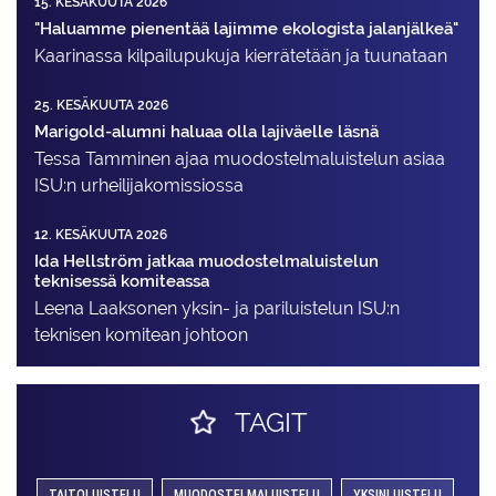
15. KESÄKUUTA 2026
"Haluamme pienentää lajimme ekologista jalanjälkeä"
Kaarinassa kilpailupukuja kierrätetään ja tuunataan
25. KESÄKUUTA 2026
Marigold-alumni haluaa olla lajiväelle läsnä
Tessa Tamminen ajaa muodostelma­luistelun asiaa
ISU:n urheilija­komissiossa
12. KESÄKUUTA 2026
Ida Hellström jatkaa muodostelmaluistelun
teknisessä komiteassa
Leena Laaksonen yksin- ja pariluistelun ISU:n
teknisen komitean johtoon
TAGIT
TAITOLUISTELU
MUODOSTELMALUISTELU
YKSINLUISTELU