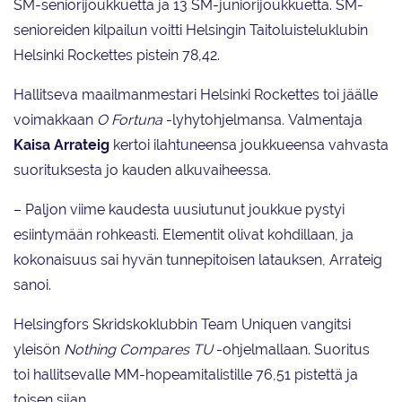
SM-seniorijoukkuetta ja 13 SM-juniorijoukkuetta. SM-
senioreiden kilpailun voitti Helsingin Taitoluisteluklubin
Helsinki Rockettes pistein 78,42.
Hallitseva maailmanmestari Helsinki Rockettes toi jäälle
voimakkaan
O Fortuna
-lyhytohjelmansa
.
Valmentaja
Kaisa Arrateig
kertoi ilahtuneensa joukkueensa vahvasta
suorituksesta jo kauden alkuvaiheessa.
– Paljon viime kaudesta uusiutunut joukkue pystyi
esiintymään rohkeasti. Elementit olivat kohdillaan, ja
kokonaisuus sai hyvän tunnepitoisen latauksen, Arrateig
sanoi.
Helsingfors Skridskoklubbin Team Uniquen vangitsi
yleisön
Nothing Compares TU
-ohjelmallaan. Suoritus
toi hallitsevalle MM-hopeamitalistille 76,51 pistettä ja
toisen sijan.