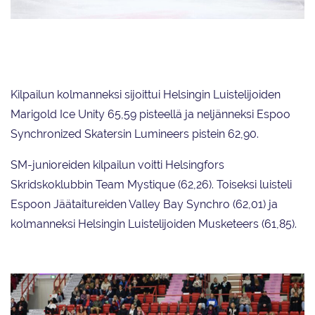
Helsingfors Skridskoklubbin Team Unique ansaitsi herkästä
lyhytohjelmastaan 76,51 pistettä.
Kilpailun kolmanneksi sijoittui Helsingin Luistelijoiden
Marigold Ice Unity 65,59 pisteellä ja neljänneksi Espoo
Synchronized Skatersin Lumineers pistein 62,90.
SM-junioreiden kilpailun voitti Helsingfors
Skridskoklubbin Team Mystique (62,26). Toiseksi luisteli
Espoon Jäätaitureiden Valley Bay Synchro (62,01) ja
kolmanneksi Helsingin Luistelijoiden Musketeers (61,85).