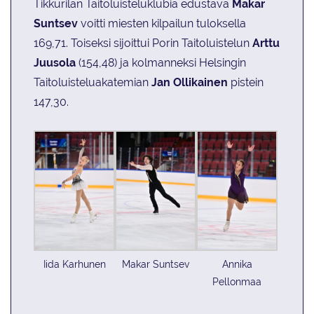
Tikkurilan Taitoluisteluklubia edustava
Makar
Suntsev
voitti miesten kilpailun tuloksella
169,71. Toiseksi sijoittui Porin Taitoluistelun
Arttu
Juusola
(154,48) ja kolmanneksi Helsingin
Taitoluisteluakatemian
Jan Ollikainen
pistein
147,30.
Iida Karhunen
Makar Suntsev
Annika
Pellonmaa