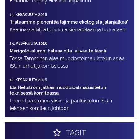
Finlandia Trophy Helsinki -kilpailuun
15. KESÄKUUTA 2026
"Haluamme pienentää lajimme ekologista jalanjälkeä"
Kaarinassa kilpailupukuja kierrätetään ja tuunataan
25. KESÄKUUTA 2026
Marigold-alumni haluaa olla lajiväelle läsnä
Tessa Tamminen ajaa muodostelma­luistelun asiaa
ISU:n urheilija­komissiossa
12. KESÄKUUTA 2026
Ida Hellström jatkaa muodostelmaluistelun
teknisessä komiteassa
Leena Laaksonen yksin- ja pariluistelun ISU:n
teknisen komitean johtoon
TAGIT