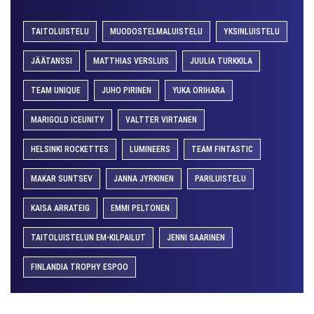
TAITOLUISTELU
MUODOSTELMALUISTELU
YKSINLUISTELU
JÄÄTANSSI
MATTHIAS VERSLUIS
JUULIA TURKKILA
TEAM UNIQUE
JUHO PIRINEN
YUKA ORIHARA
MARIGOLD ICEUNITY
VALTTER VIRTANEN
HELSINKI ROCKETTES
LUMINEERS
TEAM FINTASTIC
MAKAR SUNTSEV
JANNA JYRKINEN
PARILUISTELU
KAISA ARRATEIG
EMMI PELTONEN
TAITOLUISTELUN EM-KILPAILUT
JENNI SAARINEN
FINLANDIA TROPHY ESPOO