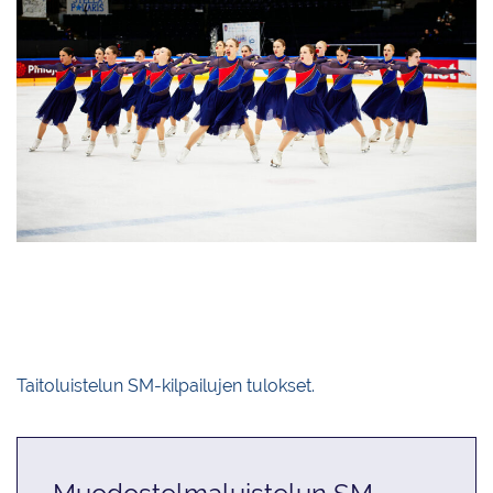
Helsingfors Skridskoklubbia edustava Team Dynamique sijoittui noviisien
kovatasoisessa kilpailussa pronssille pistein 86,97. Joukkue hävisi hopean
vain 0,01 pisteellä.
Taitoluistelun SM-kilpailujen tulokset.