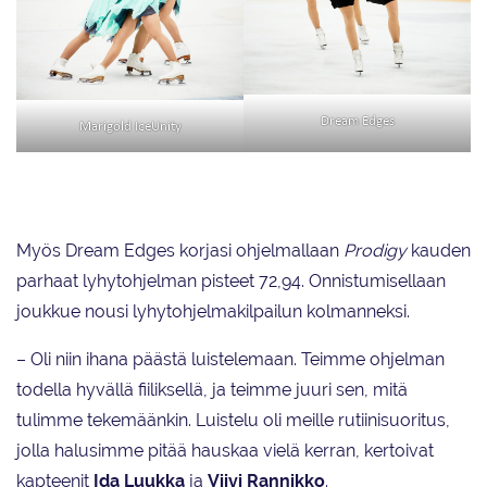
Dream Edges
Marigold IceUnity
Myös Dream Edges korjasi ohjelmallaan
Prodigy
kauden
parhaat lyhytohjelman pisteet 72,94. Onnistumisellaan
joukkue nousi lyhytohjelmakilpailun kolmanneksi.
– Oli niin ihana päästä luistelemaan. Teimme ohjelman
todella hyvällä fiiliksellä, ja teimme juuri sen, mitä
tulimme tekemäänkin. Luistelu oli meille rutiinisuoritus,
jolla halusimme pitää hauskaa vielä kerran, kertoivat
kapteenit
Ida Luukka
ja
Viivi
Rannikko
.