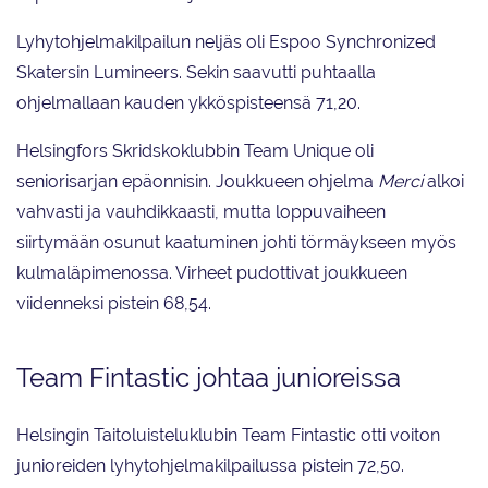
Lyhytohjelmakilpailun neljäs oli Espoo Synchronized
Skatersin Lumineers. Sekin saavutti puhtaalla
ohjelmallaan kauden ykköspisteensä 71,20.
Helsingfors Skridskoklubbin Team Unique oli
seniorisarjan epäonnisin. Joukkueen ohjelma
Merci
alkoi
vahvasti ja vauhdikkaasti, mutta loppuvaiheen
siirtymään osunut kaatuminen johti törmäykseen myös
kulmaläpimenossa. Virheet pudottivat joukkueen
viidenneksi pistein 68,54.
Team Fintastic johtaa junioreissa
Helsingin Taitoluisteluklubin Team Fintastic otti voiton
junioreiden lyhytohjelmakilpailussa pistein 72,50.