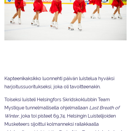
Helsingin Taitoluisteluklubia edustava Team Fintastic johtaa junioreiden
SM-kilpailua lyhytohjelman jälkeen pistein 72,50. Joukkue edustaa Suomea
junioreiden MM-kilpailuissa.
Kapteenikaksikko luonnehti päivän luistelua hyväksi
harjoitussuoritukseksi, joka oli tavoitteenakin.
Toiseksi luisteli Helsingfors Skridskoklubbin Team
Mystique tunnelmallisella ohjelmallaan
Last Breath of
Winter
, joka toi pisteet 69,74. Helsingin Luistelijoiden
Musketeers sijoittui kolmanneksi railakkaalla