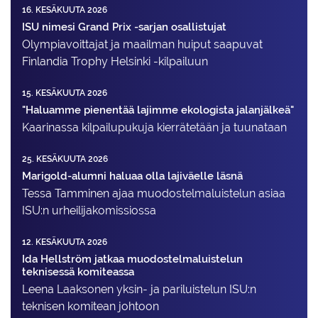
16. KESÄKUUTA 2026
ISU nimesi Grand Prix -sarjan osallistujat
Olympiavoittajat ja maailman huiput saapuvat
Finlandia Trophy Helsinki -kilpailuun
15. KESÄKUUTA 2026
"Haluamme pienentää lajimme ekologista jalanjälkeä"
Kaarinassa kilpailupukuja kierrätetään ja tuunataan
25. KESÄKUUTA 2026
Marigold-alumni haluaa olla lajiväelle läsnä
Tessa Tamminen ajaa muodostelma­luistelun asiaa
ISU:n urheilija­komissiossa
12. KESÄKUUTA 2026
Ida Hellström jatkaa muodostelmaluistelun
teknisessä komiteassa
Leena Laaksonen yksin- ja pariluistelun ISU:n
teknisen komitean johtoon