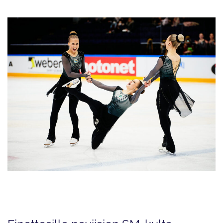
Junioreiden MM-kilpailuihin valittu Helsingin Luistelijoiden Musketeers
keräsi lyhytohjelmasta 68,15 ja on kilpailussa kolmantena.