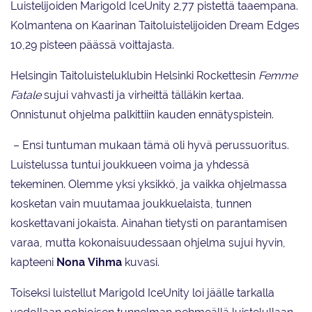
Luistelijoiden Marigold IceUnity 2,77 pistettä taaempana.
Kolmantena on Kaarinan Taitoluistelijoiden Dream Edges
10,29 pisteen päässä voittajasta.
Helsingin Taitoluisteluklubin Helsinki Rockettesin
Femme
Fatale
sujui vahvasti ja virheittä tälläkin kertaa.
Onnistunut ohjelma palkittiin kauden ennätyspistein.
– Ensi tuntuman mukaan tämä oli hyvä perussuoritus.
Luistelussa tuntui joukkueen voima ja yhdessä
tekeminen. Olemme yksi yksikkö, ja vaikka ohjelmassa
kosketan vain muutamaa joukkuelaista, tunnen
koskettavani jokaista. Ainahan tietysti on parantamisen
varaa, mutta kokonaisuudessaan ohjelma sujui hyvin,
kapteeni
Nona
Vihma
kuvasi.
Toiseksi luistellut Marigold IceUnity loi jäälle tarkalla