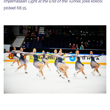
ohjelmallaan
Light at the End of the Tunnel
, joka kokosi
pisteet 68,15.
Helsingfors Skridskoklubbin Team Mystique luisteli puhtaan lyhytohjelman
keräten siitä 69,74 pistettä. Joukkue on toisena.