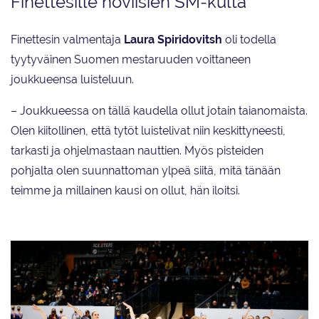
Finettesille noviisien SM-kulta
Finettesin valmentaja
Laura
Spiridovitsh
oli todella
tyytyväinen Suomen mestaruuden voittaneen
joukkueensa luisteluun.
– Joukkueessa on tällä kaudella ollut jotain taianomaista.
Olen kiitollinen, että tytöt luistelivat niin keskittyneesti,
tarkasti ja ohjelmastaan nauttien. Myös pisteiden
pohjalta olen suunnattoman ylpeä siitä, mitä tänään
teimme ja millainen kausi on ollut, hän iloitsi.