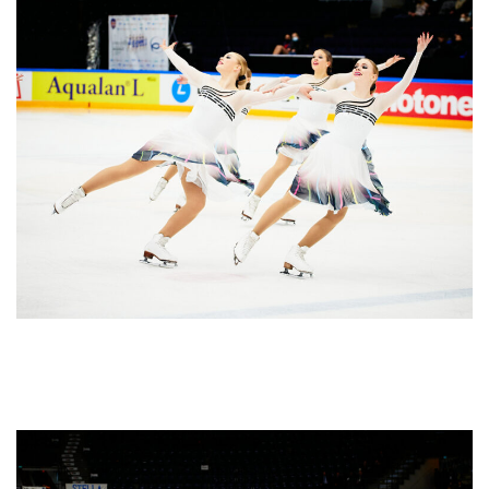
Espoon Jäätaitureiden Valley Bay Synchronics ylsi kauden parhaaseensa ja
saavutti noviisien SM-hopeaa pistein 86,98.