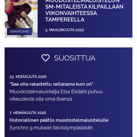
MUODOSTELMA­LUISTELUN
SM-MITALEISTA KILPAILLAAN
VIIKON­VAIHTEESSA
TAMPEREELLA
3. MAALISKUUTA 2022
TAPAHTUMAT
SUOSITTUA
23. KESÄKUUTA 2026
"Saa olla rakastettu sellaisena kuin on"
Muodostelma­luistelija Elsa Ekdahl puhuu
oikeudesta olla oma itsensä
7. HEINÄKUUTA 2026
Historiallinen päätös muodostelmaluistelulle
Synchro 9 mukaan talviolympialaisiin