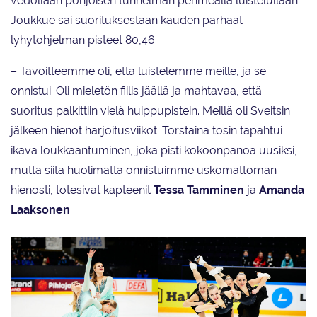
vedollaan pohjoisen tunnelman pehmeällä luistelullaan.
Joukkue sai suorituksestaan kauden parhaat
lyhytohjelman pisteet 80,46.
– Tavoitteemme oli, että luistelemme meille, ja se
onnistui. Oli mieletön fiilis jäällä ja mahtavaa, että
suoritus palkittiin vielä huippupistein. Meillä oli Sveitsin
jälkeen hienot harjoitusviikot. Torstaina tosin tapahtui
ikävä loukkaantuminen, joka pisti kokoonpanoa uusiksi,
mutta siitä huolimatta onnistuimme uskomattoman
hienosti, totesivat kapteenit
Tessa Tamminen
ja
Amanda
Laaksonen
.