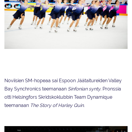
Helsingin Taitoluisteluklubia edustava Finettes luisteli noviisien Suomen
mestariksi kauden parhailla pisteillään 96,27.
Noviisien SM-hopeaa sai Espoon Jäätaitureiden Valley
Bay Synchronics teemanaan
Sinfonian synty
. Pronssia
otti Helsingfors Skridskoklubbin Team Dynamique
teemanaan
The Story of Harley Quin
.