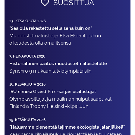
SUOSITTUA
23. KESÄKUUTA 2026
"Saa olla rakastettu sellaisena kuin on"
Muodostelma­luistelija Elsa Ekdahl puhuu
oikeudesta olla oma itsensä
7. HEINÄKUUTA 2026
Historiallinen päätös muodostelmaluistelulle
Synchro 9 mukaan talviolympialaisiin
16. KESÄKUUTA 2026
ISU nimesi Grand Prix -sarjan osallistujat
Olympiavoittajat ja maailman huiput saapuvat
Finlandia Trophy Helsinki -kilpailuun
15. KESÄKUUTA 2026
"Haluamme pienentää lajimme ekologista jalanjälkeä"
Kaarinassa kilpailupukuja kierrätetään ja tuunataan