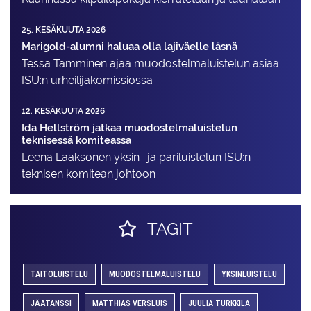
25. KESÄKUUTA 2026
Marigold-alumni haluaa olla lajiväelle läsnä
Tessa Tamminen ajaa muodostelma­luistelun asiaa
ISU:n urheilija­komissiossa
12. KESÄKUUTA 2026
Ida Hellström jatkaa muodostelmaluistelun
teknisessä komiteassa
Leena Laaksonen yksin- ja pariluistelun ISU:n
teknisen komitean johtoon
TAGIT
TAITOLUISTELU
MUODOSTELMALUISTELU
YKSINLUISTELU
JÄÄTANSSI
MATTHIAS VERSLUIS
JUULIA TURKKILA